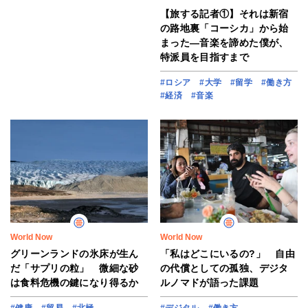
【旅する記者①】それは新宿
の路地裏「コーシカ」から始
まった―音楽を諦めた僕が、
特派員を目指すまで
#ロシア
#大学
#留学
#働き方
#経済
#音楽
World Now
World Now
グリーンランドの氷床が生ん
「私はどこにいるの?」 自由
だ「サプリの粒」 微細な砂
の代償としての孤独、デジタ
は食料危機の鍵になり得るか
ルノマドが語った課題