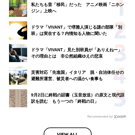
私たちも昔「移民」だった アニメ映画「ニホン
ジン」上映へ
ドラマ「VIVANT」で堺雅人演じる謎の部隊「別
班」は実在する？内情知る人物に聞いた
ドラマ「VIVANT」見た別班員が「ありえねー」
その理由とは 非公然組織ゆえの悲哀
災害対応「先進国」イタリア 脱・自治体任せの
避難所運営、被災者への温かい食事も
9月2日に終戦の詔書（玉音放送）の原文と現代語
訳を読む もう一つの「終戦の日」
Recommended by
VIEW ALL