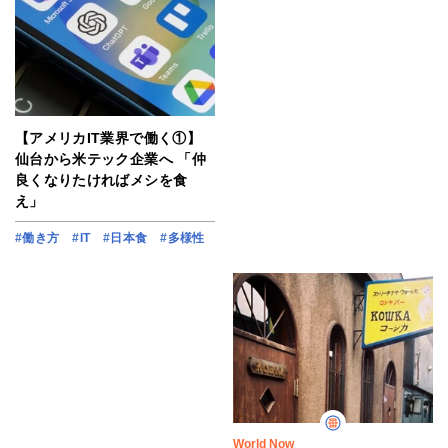
【アメリカIT業界で働く①】
仙台から米テック企業へ 「仲
良くなりたければメシを食
え」
#働き方
#IT
#日本食
#多様性
World Now