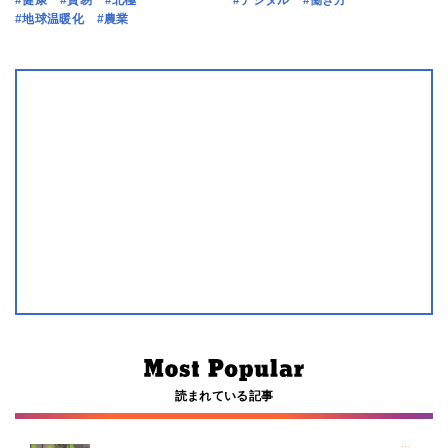
#健康
#貿易
#北極
#デジタル
#働き方
#地球温暖化
#農業
読まれている記事