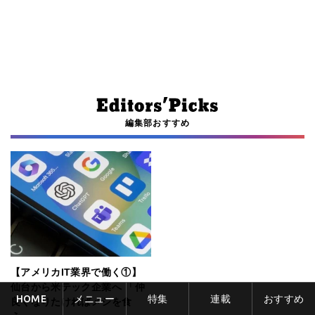
編集部おすすめ
【アメリカIT業界で働く①】
仙台から米テック企業へ 「仲
HOME
メニュー
特集
連載
おすすめ
良くなりたければメシを食