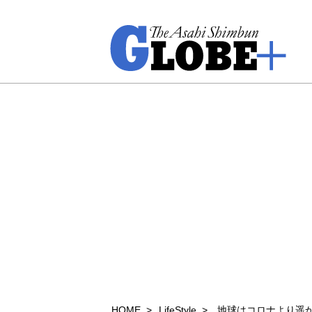
HOME
LifeStyle
地球はコロナより遥