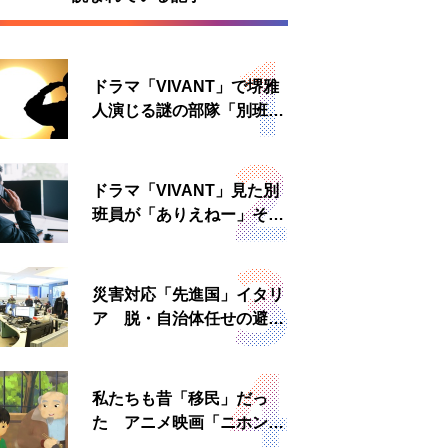
ドラマ「VIVANT」で堺雅
人演じる謎の部隊「別班」
は実在する？内情知る人物
に聞いた
ドラマ「VIVANT」見た別
班員が「ありえねー」その
理由とは 非公然組織ゆえ
の悲哀
災害対応「先進国」イタリ
ア 脱・自治体任せの避難
所運営、被災者への温かい
食事も
私たちも昔「移民」だっ
た アニメ映画「ニホンジ
ン」上映へ