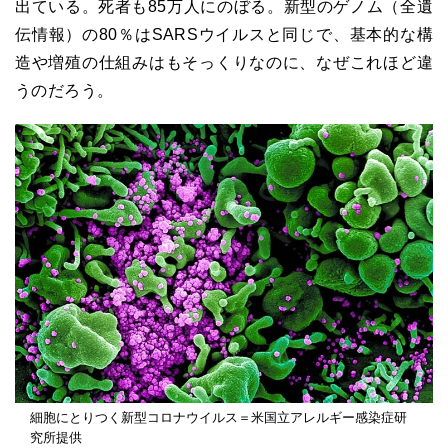
出ている。死者も
85
万人にのぼる。新型のゲノム（全遺
伝情報）の
80
％は
SARS
ウイルスと同じで、基本的な構
造や増殖の仕組みはもそっくりなのに、なぜこれほど違
うのだろう。
細胞にとりつく新型コロナウイルス＝米国立アレルギー感染症研
究所提供