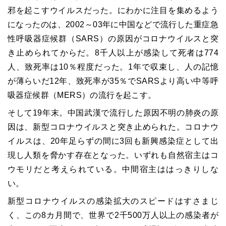
邪を起こすウイルスだった。にわかに注目を集めるよう
になったのは、
2002
～
03
年に中国などで流行した重症急
性呼吸器症候群（
SARS
）の原因がコロナウイルスと突
き止められてからだ。
8
千人以上が感染して死者は
774
人、致死率は
10
％程度だった。
1
年で収束し、人の記憶
が薄らいだ
12
年、致死率が
35
％で
SARS
より高い中等呼
吸器症候群（
MERS
）の流行を起こす。
そして
19
年末。中国武漢で流行した原因不明の肺炎の原
因は、新型コロナウイルスと突き止められた。コロナウ
イルスは、
20
年足らずの間に
3
回も新興感染症として出
現し人類を脅かす存在となった。いずれも自然宿主はコ
ウモリだと考えられている。中間宿主ははっきりしな
い。
新型コロナウイルスの感染拡大のスピードはすさまじ
く、この
8
カ月間で、世界で
2
千
500
万人以上の感染者が