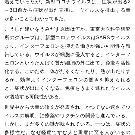
増えていったが、新型コロナウイルスは、症状が出る
2
～
3
日前から症状が出た直後に、ウイルスを排出する量
が多いこともわかってきた。
こうした違いをうみだす原因は何か。東京大医科学研究
所のグループは、新型コロナウイルスは
SARS
ウイルス
より、インターフェロンを抑える働きが強い可能性を報
告している。ウイルスが細胞に侵入すると、インターフ
ェロンというたんぱく質が細胞の外に出て、免疫を活性
化する。このため、体がだるくなったり、熱が出たりす
るが、効率よくインターフェロンの働きを抑えられる
と、症状が出にくくなる。免疫をうまく逃れたウイルス
が増殖する可能性がある。
世界中から大量の論文が発表され、かつてない速さでウ
イルスの解明、治療薬やワクチンの開発も進んでいる。
しかし、まだ多くの謎が残されている。一つは、症状の
多様性だ。なぜ軽症ですむ人と重症に至る人がいるの