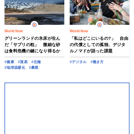
World Now
World Now
グリーンランドの氷床が生ん
「私はどこにいるの?」 自由
だ「サプリの粒」 微細な砂
の代償としての孤独、デジタ
は食料危機の鍵になり得るか
ルノマドが語った課題
#健康
#貿易
#北極
#デジタル
#働き方
#地球温暖化
#農業