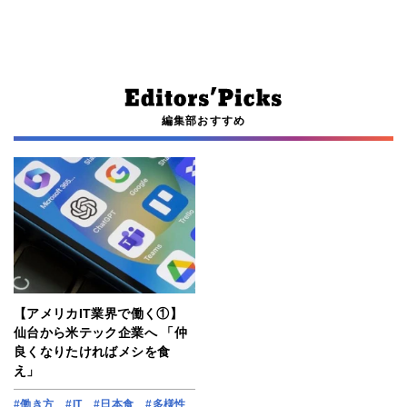
編集部おすすめ
【アメリカIT業界で働く①】
仙台から米テック企業へ 「仲
良くなりたければメシを食
え」
#働き方
#IT
#日本食
#多様性