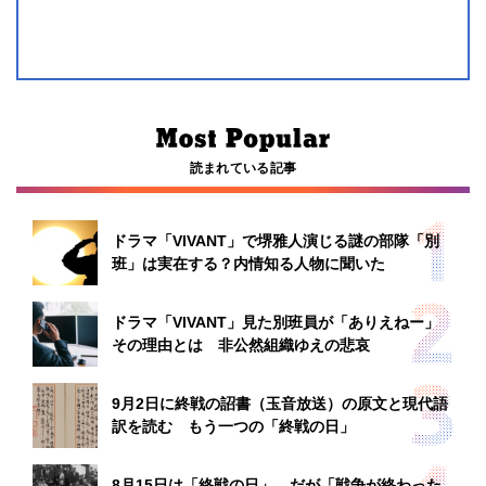
読まれている記事
ドラマ「VIVANT」で堺雅人演じる謎の部隊「別
班」は実在する？内情知る人物に聞いた
ドラマ「VIVANT」見た別班員が「ありえねー」
その理由とは 非公然組織ゆえの悲哀
9月2日に終戦の詔書（玉音放送）の原文と現代語
訳を読む もう一つの「終戦の日」
8月15日は「終戦の日」、だが「戦争が終わった