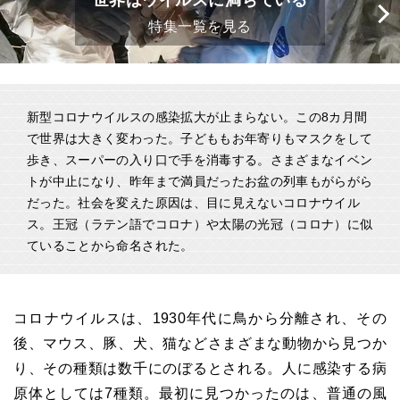
世界はウイルスに満ちている
特集一覧を見る
新型コロナウイルスの感染拡大が止まらない。この8カ月間
で世界は大きく変わった。子どももお年寄りもマスクをして
歩き、スーパーの入り口で手を消毒する。さまざまなイベン
トが中止になり、昨年まで満員だったお盆の列車もがらがら
だった。社会を変えた原因は、目に見えないコロナウイル
ス。王冠（ラテン語でコロナ）や太陽の光冠（コロナ）に似
ていることから命名された。
コロナウイルスは、
1930
年代に鳥から分離され、その
後、マウス、豚、犬、猫などさまざまな動物から見つか
り、その種類は数千にのぼるとされる。人に感染する病
原体としては
7
種類。最初に見つかったのは、普通の風