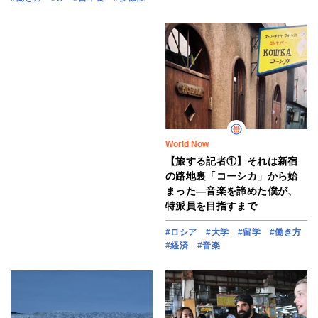
World Now
【旅する記者①】それは新宿
の路地裏「コーシカ」から始
まった―音楽を諦めた僕が、
特派員を目指すまで
#ロシア
#大学
#留学
#働き方
#経済
#音楽