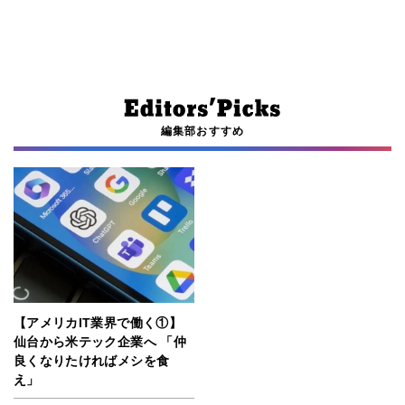
編集部おすすめ
【アメリカIT業界で働く①】
仙台から米テック企業へ 「仲
良くなりたければメシを食
え」