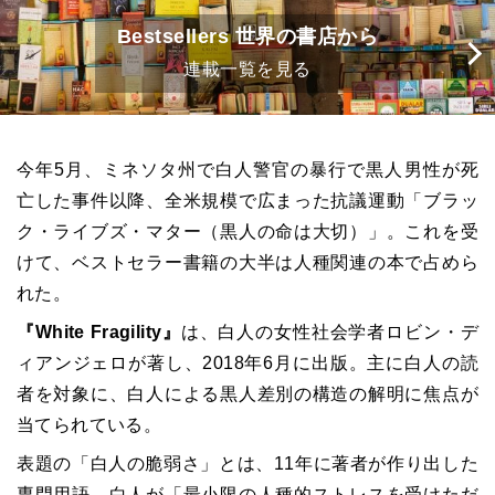
Bestsellers 世界の書店から
連載一覧を見る
今年5月、ミネソタ州で白人警官の暴行で黒人男性が死
亡した事件以降、全米規模で広まった抗議運動「ブラッ
ク・ライブズ・マター（黒人の命は大切）」。これを受
けて、ベストセラー書籍の大半は人種関連の本で占めら
れた。
『White Fragility』
は、白人の女性社会学者ロビン・デ
ィアンジェロが著し、2018年6月に出版。主に白人の読
者を対象に、白人による黒人差別の構造の解明に焦点が
当てられている。
表題の「白人の脆弱さ」とは、11年に著者が作り出した
専門用語。白人が「最小限の人種的ストレスを受けただ