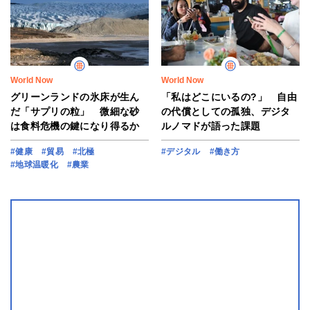
World Now
World Now
グリーンランドの氷床が生ん
「私はどこにいるの?」 自由
だ「サプリの粒」 微細な砂
の代償としての孤独、デジタ
は食料危機の鍵になり得るか
ルノマドが語った課題
#健康
#貿易
#北極
#デジタル
#働き方
#地球温暖化
#農業