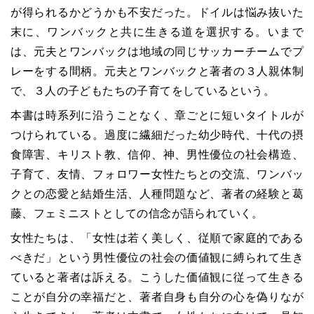
が得られるかどうかも不安だった。ドイルは悩み抜いた
末に、ワンバックと共に生きる道を選択する。いまで
は、元夫とワンバックは地域の同じサッカーチームでプ
レーをする間柄。元夫とワンバックと著者の３人親体制
で、３人の子どもたちの子育てをしているという。
本書は時系列に沿うことなく、章ごとに短いタイトルが
つけられている。過度に繊細だった幼少時代、十代の摂
食障害、キリスト教、信仰、神、男性優位の社会構造、
子育て、友情、フォロワー女性たちとの交流、ワンバッ
クとの恋愛と結婚生活、人種問題など、著者の経験と葛
藤、フェミニストとしての信念が語られていく。
女性たちは、「女性は若く美しく、従順で家庭的である
べきだ」という男性優位の社会の価値観に縛られて生き
ていると著者は訴える。こうした価値観に従って生きる
ことが自分の幸福だと、著者自身も自分の心を偽りなが