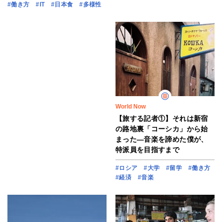
#働き方
#IT
#日本食
#多様性
World Now
【旅する記者①】それは新宿
の路地裏「コーシカ」から始
まった―音楽を諦めた僕が、
特派員を目指すまで
#ロシア
#大学
#留学
#働き方
#経済
#音楽