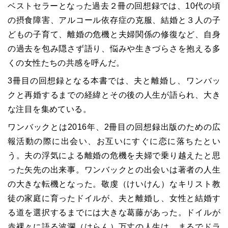
ベストセラーとなった過去２冊の回想録では、10代の頃
の摂食障害、アルコール依存症の克服、結婚と３人の子
どもの子育て、離婚の危機と夫婦関係の修復など、自身
の過去を包み隠さず語り、悩みや生きづらさを抱える多
くの女性たちの共感を呼んだ。
3冊目の回想録となる本書では、夫と離婚し、ワンバッ
クと再婚するまでの経緯とその後の人生が語られ、大き
な注目を集めている。
ワンバックとは2016年、2冊目の回想録出版のための広
報活動の際に出会い、お互いにすぐに恋に落ちたとい
う。夫の浮気による離婚の危機を夫婦で乗り越えたと思
った矢先の出来事。ワンバックとの出会いは著者の人生
の大きな転機となった。敬虔（けいけん）なキリスト教
徒の家庭に育ったドイルが、夫と離婚し、女性と結婚す
る道を選択するまでには大きな葛藤があった。ドイルが
赤裸々に語る波瀾（はらん）万丈の人生は、まるでドラ