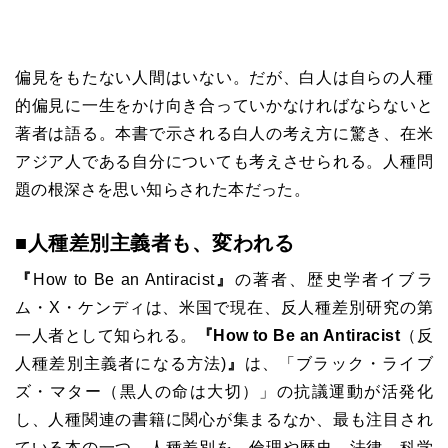
偏見をもたない人間はいない。だが、白人は自らの人種
的偏見に一生をかけ向き合っていかなければならないと
著者は語る。本書で示される白人の考え方に驚き、在米
アジア人である自分についても考えさせられる。人種問
題の根深さを思い知らされた本だった。
■人種差別主義者も、変われる
『
How to Be an Antiracist
』
の著者、歴史学者イブラ
ム・X・ケンディは、米国で現在、反人種差別研究の第
一人者として知られる。
『How to Be an Antiracist
（反
人種差別主義者になる方法)
』
は、「ブラック・ライブ
ズ・マター（黒人の命は大切）」の抗議運動が活発化
し、人種関連の書籍に関心が集まるなか、最も注目され
ている本の一つ。人種差別を、倫理や歴史、法律、科学