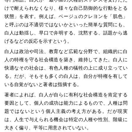
けで耐えられなくなり、様々な自己防御的な行動をとる
状態」を表す。例えば、ベージュのクレヨンを「肌色」
と呼ぶのは不適切ではないかといった簡単な質問にも、
白人は動揺し、早口で弁明する、沈黙する、話題から逃
げるなどの反応を示すという。
白人は政治や司法、教育など広範な分野で、組織的に白
人の特権を守る社会構造を築き、維持してきた。白人に
快適なその社会は、有色人種の犠牲の上に成り立ってい
る。だが、そもそも多くの白人は、自分が特権を有して
いる自覚がないと著者は指摘する。
著者によれば、白人が自らに有利な社会構造を肯定する
要因として、個人の成功は能力によるもので、人種は問
題ではないという個人主義の考え方がある。だが現実
は、人生で与えられる機会は特定の人種や性別、階級に
大きく偏り、平等に用意されていない。