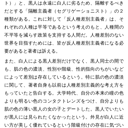
ト）」と、黒人は永遠に白人に劣るため、隔離するべき
だとする「隔離主義者（セグリゲーショニスト）」の２
種類がある。これに対して「反人種差別主義者」は、そ
れぞれの人種は平等であるという考えのもと、人種間の
不平等を減らす政策を支持する人間だ。人種差別のない
世界を目指すためには、皆が反人種差別主義者になる必
要があると著者は訴える。
また、白人による黒人差別だけでなく、黒人同士の間で
も、肌の色の濃淡、性別や階級、性的指向のちがいなど
によって差別は存在しているという。特に肌の色の濃淡
に関して、著者自身も以前は人種差別主義的な考え方を
もっていたと告白する。大学時代、自分の本来の瞳の色
よりも明るい色のコンタクトレンズをつけ、自分よりも
肌の色の薄い黒人の女の子とデートした。黒人でいたい
が黒人には見られたくなかったという。外見が白人に近
い方が美しく優れているという階級付けの存在に気づい