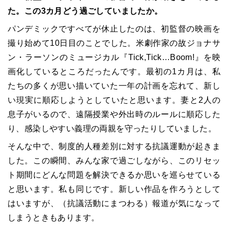
た。この3カ月どう過ごしていましたか。
パンデミックですべてが休止したのは、初監督の映画を
撮り始めて10日目のことでした。米劇作家の故ジョナサ
ン・ラーソンのミュージカル『Tick,Tick…Boom!』を映
画化しているところだったんです。最初の1カ月は、私
たちの多くが思い描いていた一年の計画を忘れて、新し
い現実に順応しようとしていたと思います。妻と2人の
息子がいるので、遠隔授業や外出時のルールに順応した
り、感染しやすい義理の両親を守ったりしていました。
そんな中で、制度的人種差別に対する抗議運動が起きま
した。この瞬間、みんな家で過ごしながら、このリセッ
ト期間にどんな問題を解決できるか思いを巡らせている
と思います。私も同じです。新しい作品を作ろうとして
はいますが、（抗議活動にまつわる）報道が気になって
しまうときもあります。