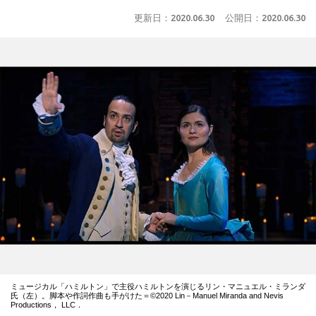
更新日：
2020.06.30
公開日：
2020.06.30
ミュージカル「ハミルトン」で主役ハミルトンを演じるリン・マニュエル・ミランダ
氏（左）。脚本や作詞作曲も手がけた＝©2020 Lin－Manuel Miranda and Nevis
Productions， LLC．