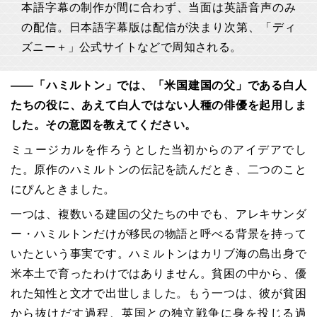
本語字幕の制作が間に合わず、当面は英語音声のみ
の配信。日本語字幕版は配信が決まり次第、「ディ
ズニー＋」公式サイトなどで周知される。
――「ハミルトン」では、「米国建国の父」である白人
たちの役に、あえて白人ではない人種の俳優を起用しま
した。その意図を教えてください。
ミュージカルを作ろうとした当初からのアイデアでし
た。原作のハミルトンの伝記を読んだとき、二つのこと
にぴんときました。
一つは、複数いる建国の父たちの中でも、アレキサンダ
ー・ハミルトンだけが移民の物語と呼べる背景を持って
いたという事実です。ハミルトンはカリブ海の島出身で
米本土で育ったわけではありません。貧困の中から、優
れた知性と文才で出世しました。もう一つは、彼が貧困
から抜けだす過程、英国との独立戦争に身を投じる過