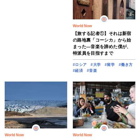
World Now
【旅する記者①】それは新宿
の路地裏「コーシカ」から始
まった―音楽を諦めた僕が、
特派員を目指すまで
#ロシア
#大学
#留学
#働き方
#経済
#音楽
World Now
World Now