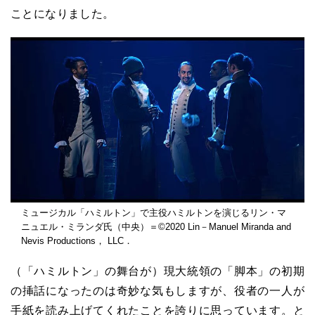
ことになりました。
ミュージカル「ハミルトン」で主役ハミルトンを演じるリン・マ
ニュエル・ミランダ氏（中央）＝©2020 Lin－Manuel Miranda and
Nevis Productions， LLC．
（「ハミルトン」の舞台が）現大統領の「脚本」の初期
の挿話になったのは奇妙な気もしますが、役者の一人が
手紙を読み上げてくれたことを誇りに思っています。と