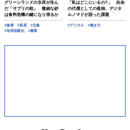
グリーンランドの氷床が生ん
「私はどこにいるの?」 自由
だ「サプリの粒」 微細な砂
の代償としての孤独、デジタ
は食料危機の鍵になり得るか
ルノマドが語った課題
#健康
#貿易
#北極
#デジタル
#働き方
#地球温暖化
#農業