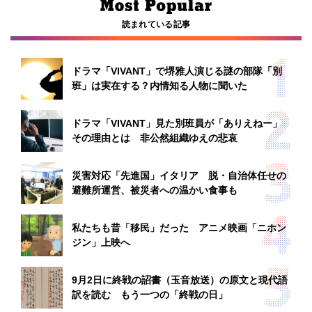
読まれている記事
ドラマ「VIVANT」で堺雅人演じる謎の部隊「別
班」は実在する？内情知る人物に聞いた
ドラマ「VIVANT」見た別班員が「ありえねー」
その理由とは 非公然組織ゆえの悲哀
災害対応「先進国」イタリア 脱・自治体任せの
避難所運営、被災者への温かい食事も
私たちも昔「移民」だった アニメ映画「ニホン
ジン」上映へ
9月2日に終戦の詔書（玉音放送）の原文と現代語
訳を読む もう一つの「終戦の日」