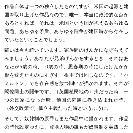
作品自体は一つの独立したものですが、米国の起源と建
国を取り上げた作品なので、唯一、本当に政治的な点が
あるとすれば、それは、米国という国が抱えるあらゆる
問題、あらゆる矛盾、あらゆる闘争が建国時から存在し
ていたということでしょう。
闘いは今も続いています。家族間のけんかになぞらえて
みましょう。あなたが兄弟げんかをするとき、それはあ
なたが5歳の時、10歳の時、思春期の時にしたけんかが
形を変えたものにすぎず、根本では同じなのです。「ハ
ミルトン」でも存在感を放つ闘いが描かれます。それが
閣僚同士の闘争です。（英国植民地の）州だった時、一
つの国家になった時、他国の問題に巻き込まれた時、
（外交政策で）孤立主義だった時というふうに。
そして、奴隷制の原罪もまた作品中に描かれます。作品
の時代設定ゆえに、登場人物の誰もが奴隷制を実践した