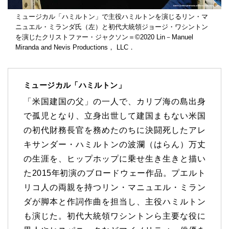
ミュージカル「ハミルトン」で主役ハミルトンを演じるリン・マ
ニュエル・ミランダ氏（左）と初代大統領ジョージ・ワシントン
を演じたクリストファー・ジャクソン＝©2020 Lin－Manuel
Miranda and Nevis Productions， LLC．
ミュージカル「ハミルトン」
「米国建国の父」の一人で、カリブ海の島出身
で孤児となり、立身出世して建国まもない米国
の初代財務長官を務めたのちに決闘死したアレ
キサンダー・ハミルトンの波瀾（はらん）万丈
の生涯を、ヒップホップに乗せ生き生きと描い
た2015年初演のブロードウェー作品。プエルト
リコ人の両親を持つリン・マニュエル・ミラン
ダが脚本と作詞作曲を担当し、主役ハミルトン
も演じた。初代大統領ワシントンら主要な役に