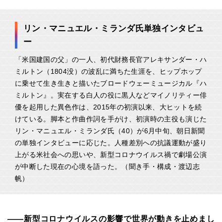
リン・マニュエル・ミランダ氏単独インタビュ
ー
「米国建国の父」の一人、初代財務長官アレキサンダー・ハ
ミルトン（1804没）の波乱に満ちた生涯を、ヒップホップ
に乗せて生き生きと描いたブロードウェーミュージカル『ハ
ミルトン』。実在する白人の役に黒人などマイノリティー俳
優を起用した異色作は、2015年の初演以来、大ヒットを続
けている。脚本と作曲作詞を手がけ、初演時の主役も演じた
リン・マニュエル・ミランダ氏（40）が6月中旬、朝日新聞
の単独インタビューに応じた。人種差別への抗議運動が盛り
上がる米社会への思いや、新型コロナウイルス禍で劇場公演
が中断した現在の心境を語った。（聞き手・構成・渡辺志
帆）
――新型コロナウイルスの影響で世界が動きを止めまし