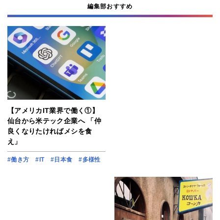
編集部おすすめ
【アメリカIT業界で働く①】
仙台から米テック企業へ 「仲
良くなりたければメシを食
え」
#働き方
#IT
#日本食
#多様性