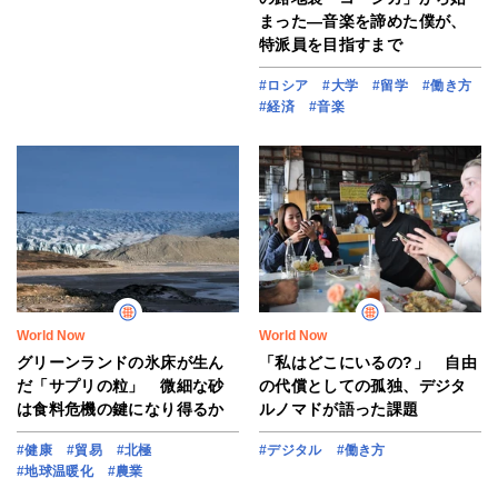
まった―音楽を諦めた僕が、
特派員を目指すまで
#ロシア
#大学
#留学
#働き方
#経済
#音楽
World Now
World Now
グリーンランドの氷床が生ん
「私はどこにいるの?」 自由
だ「サプリの粒」 微細な砂
の代償としての孤独、デジタ
は食料危機の鍵になり得るか
ルノマドが語った課題
#健康
#貿易
#北極
#デジタル
#働き方
#地球温暖化
#農業