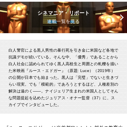
シネマニア・リポート
連載一覧を見る
白人警官による黒人男性の暴行死を引き金に米国など各地で
抗議デモが続いている。そんな中、「優秀」であることから
白人社会に認められてゆく黒人高校生と周囲との軋轢を描い
た米映画『ルース・エドガー』（原題: Luce）（2019年）
の公開が日本でも始まった。黒人は「完璧」でないと生きづ
らい現実。でも「模範的」であろうとするほど、人種差別の
解決は遠のく――。ナイジェリア生まれの米国人としてそん
な問題提起を込めたジュリアス・オナー監督（37）に、ス
カイプでインタビューした。