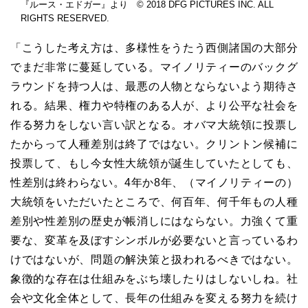
『ルース・エドガー』より © 2018 DFG PICTURES INC. ALL
RIGHTS RESERVED.
「こうした考え方は、多様性をうたう西側諸国の大部分
でまだ非常に蔓延している。マイノリティーのバックグ
ラウンドを持つ人は、最悪の人物とならないよう期待さ
れる。結果、権力や特権のある人が、より公平な社会を
作る努力をしない言い訳となる。オバマ大統領に投票し
たからって人種差別は終了ではない。クリントン候補に
投票して、もし今女性大統領が誕生していたとしても、
性差別は終わらない。4年か8年、（マイノリティーの）
大統領をいただいたところで、何百年、何千年もの人種
差別や性差別の歴史が帳消しにはならない。力強くて重
要な、変革を及ぼすシンボルが必要ないと言っているわ
けではないが、問題の解決策と扱われるべきではない。
象徴的な存在は仕組みをぶち壊したりはしないしね。社
会や文化全体として、長年の仕組みを変える努力を続け