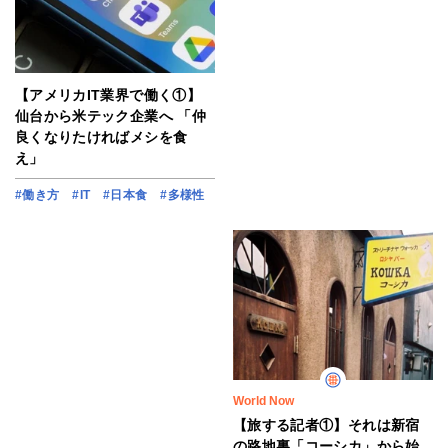
【アメリカIT業界で働く①】
仙台から米テック企業へ 「仲
良くなりたければメシを食
え」
#働き方
#IT
#日本食
#多様性
World Now
【旅する記者①】それは新宿
の路地裏「コーシカ」から始