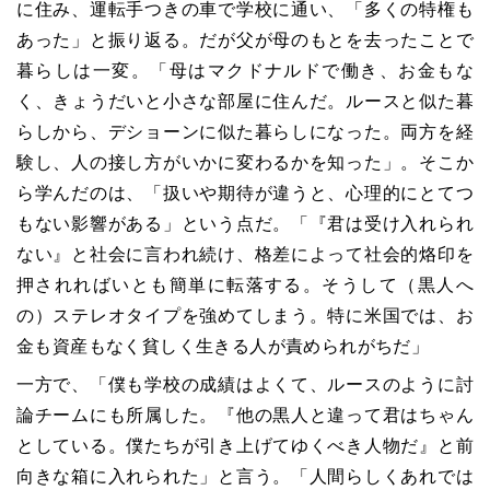
に住み、運転手つきの車で学校に通い、「多くの特権も
あった」と振り返る。だが父が母のもとを去ったことで
暮らしは一変。「母はマクドナルドで働き、お金もな
く、きょうだいと小さな部屋に住んだ。ルースと似た暮
らしから、デショーンに似た暮らしになった。両方を経
験し、人の接し方がいかに変わるかを知った」。そこか
ら学んだのは、「扱いや期待が違うと、心理的にとてつ
もない影響がある」という点だ。「『君は受け入れられ
ない』と社会に言われ続け、格差によって社会的烙印を
押されればいとも簡単に転落する。そうして（黒人へ
の）ステレオタイプを強めてしまう。特に米国では、お
金も資産もなく貧しく生きる人が責められがちだ」
一方で、「僕も学校の成績はよくて、ルースのように討
論チームにも所属した。『他の黒人と違って君はちゃん
としている。僕たちが引き上げてゆくべき人物だ』と前
向きな箱に入れられた」と言う。「人間らしくあれでは