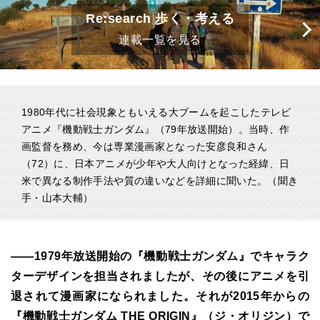
Re:search 歩く・考える
連載一覧を見る
1980年代に社会現象ともいえる大ブームを起こしたテレビ
アニメ『機動戦士ガンダム』（79年放送開始）。当時、作
画監督を務め、今は専業漫画家となった安彦良和さん
（72）に、日本アニメが少年や大人向けとなった経緯、日
米で異なる制作手法や質の違いなどを詳細に聞いた。（聞き
手・山本大輔）
――1979年放送開始の『機動戦士ガンダム』でキャラク
ターデザインを担当されましたが、その後にアニメを引
退されて漫画家になられました。それが2015年からの
『機動戦士ガンダム THE ORIGIN』（ジ・オリジン）で