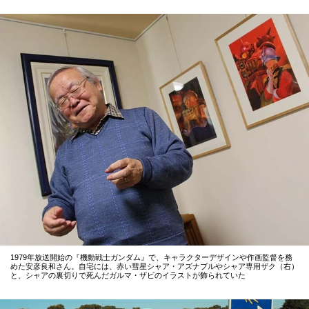
1979年放送開始の『機動戦士ガンダム』で、キャラクターデザインや作画監督を務
めた安彦良和さん。自宅には、赤い彗星シャア・アズナブルやシャア専用ザク（右）
と、シャアの裏切りで死んだガルマ・ザビのイラストが飾られていた