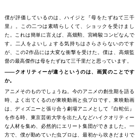
僕が評価しているのは、ハイジと『母をたずねて三千
里』。この二つは素晴らしくて、ショックを受けまし
た。これは簡単に言えば、高畑勲、宮崎駿コンビなんで
す。二人をよいしょする気持ちはさらさらないのです
が、この2作品には大変な衝撃を受けた。僕は、高畑監
督の最高傑作は母をたずねて三千里だと思っています。
――クオリティーが違うというのは、画質のことです
か。
アニメそのものでしょうね。今のアニメの創生期を語る
時、よく出てくるのが東映動画と虫プロです。東映動画
は、ディズニーと張り合う劇場アニメとして『白蛇伝』
を作る時、東京芸術大学を出た人などハイクオリティー
な人材を集め、必然的にエリート集団ができました。一
方で、僕が勤めていた虫プロは、最初から吹きだまりで