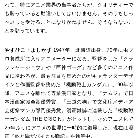
れて、特にアニメ業界の当事者たちが、クオリティーで
も勝っていると勘違いしてはいけません。そのうちしっ
ぺ返しを受けることになりかねません。そうならないこ
とを願っています。
やすひこ・よしかず
1947年、北海道出身。70年に虫プ
ロ養成所に入りアニメーターになる。監督をした『クラ
ッシャージョウ』や『巨神ゴーグ』など多くのアニメ作
品に携わるが、最も注目を集めたのがキャラクターデザ
インと作画監督を務めた『機動戦士ガンダム』。90年以
降、アニメを離れて専業漫画家となり、『ナムジ』で日
本漫画家協会賞優秀賞、『王道の狗』で文化庁メディア
芸術祭マンガ部門優秀賞。漫画雑誌に連載した『機動戦
士ガンダム THE ORIGIN』がヒットし、そのアニメ化で
25年ぶりにアニメの世界に一時的に復帰した。現在は漫
画『乾と巽ザバイカル戦記』を執筆中。