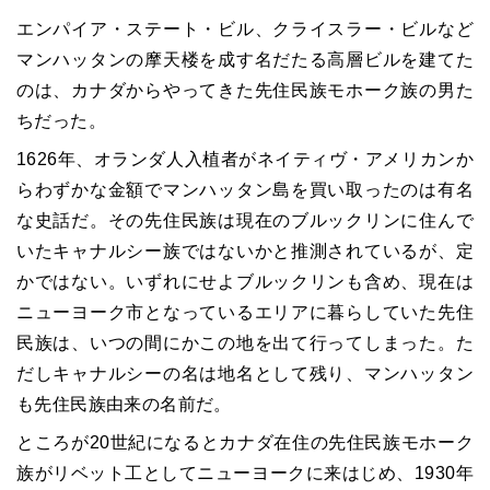
エンパイア・ステート・ビル、クライスラー・ビルなど
マンハッタンの摩天楼を成す名だたる高層ビルを建てた
のは、カナダからやってきた先住民族モホーク族の男た
ちだった。
1626年、オランダ人入植者がネイティヴ・アメリカンか
らわずかな金額でマンハッタン島を買い取ったのは有名
な史話だ。その先住民族は現在のブルックリンに住んで
いたキャナルシー族ではないかと推測されているが、定
かではない。いずれにせよブルックリンも含め、現在は
ニューヨーク市となっているエリアに暮らしていた先住
民族は、いつの間にかこの地を出て行ってしまった。た
だしキャナルシーの名は地名として残り、マンハッタン
も先住民族由来の名前だ。
ところが20世紀になるとカナダ在住の先住民族モホーク
族がリベット工としてニューヨークに来はじめ、1930年