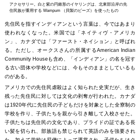
アクセサリー。白と紫の円錐形のイヤリングは、北東部沿岸の先
住民族が重用する Wampum （貝製のビーズ）を使ったもの
先住民を指すインディアンという言葉は、今ではあまり
使われなくなった。米国では「ネイティヴ・アメリカ
ン」、カナダでは「ファースト・ネイション」と呼ばれ
る。ただし、オークスさんの所属するAmerican Indian
Community Houseも含め、「インディアン」の名を冠す
る古い団体や学校などには、今もそのままとしているも
のがある。
アメリカでの先住民虐殺はよく知られた史実だが、生き
残った先住民に対しては文化の剥奪が行われた。カナダ
は1920年代に先住民の子どもだけを対象とした全寮制の
学校を作り、子供たちを親から引き離して入校させた。
子供たちは先住民の文化であり、プライドの証である長
い髪を切られ、部族語も禁じられて英語のみを強要され
た。加えて学校は尼僧によって運営され、子供たちはク