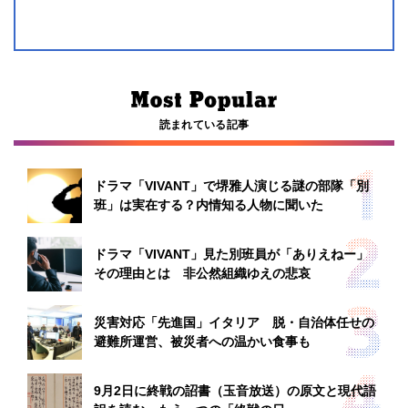
読まれている記事
ドラマ「VIVANT」で堺雅人演じる謎の部隊「別
班」は実在する？内情知る人物に聞いた
ドラマ「VIVANT」見た別班員が「ありえねー」
その理由とは 非公然組織ゆえの悲哀
災害対応「先進国」イタリア 脱・自治体任せの
避難所運営、被災者への温かい食事も
9月2日に終戦の詔書（玉音放送）の原文と現代語