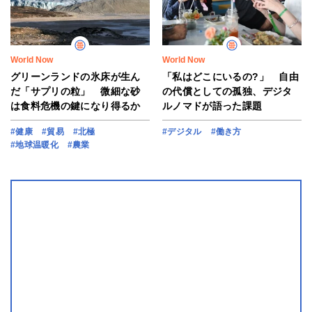
World Now
World Now
グリーンランドの氷床が生ん
「私はどこにいるの?」 自由
だ「サプリの粒」 微細な砂
の代償としての孤独、デジタ
は食料危機の鍵になり得るか
ルノマドが語った課題
#健康
#貿易
#北極
#デジタル
#働き方
#地球温暖化
#農業