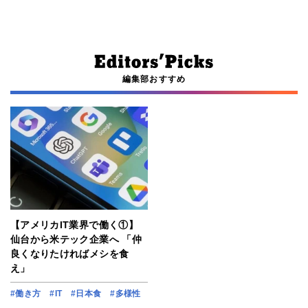
編集部おすすめ
【アメリカIT業界で働く①】
仙台から米テック企業へ 「仲
良くなりたければメシを食
え」
#働き方
#IT
#日本食
#多様性