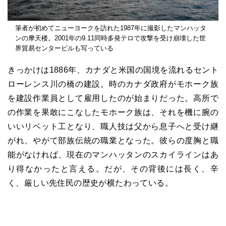
筆者が初めてニューヨークを訪れた1987年に撮影したマンハッタ
ンの摩天楼。2001年の9.11同時多発テロで攻撃を受け崩壊した世
界貿易センタービルも写っている
きっかけは1886年、カナダと米国の国境を流れるセント
ローレンス川の橋の建設。時のカナダ政府がモホーク族
を建設作業員として雇用したのが始まりだった。高所で
の作業を果敢にこなしたモホーク族は、それを機に腕の
いいリベット工となり、職人技は父から息子へと受け継
がれ、やがて部族伝統の職業となった。彼らの度胸と職
能がなければ、現在のマンハッタンのスカイラインはあ
り得なかったと言える。だが、その背後には長く、辛
く、厳しい先住民の歴史が横たわっている。