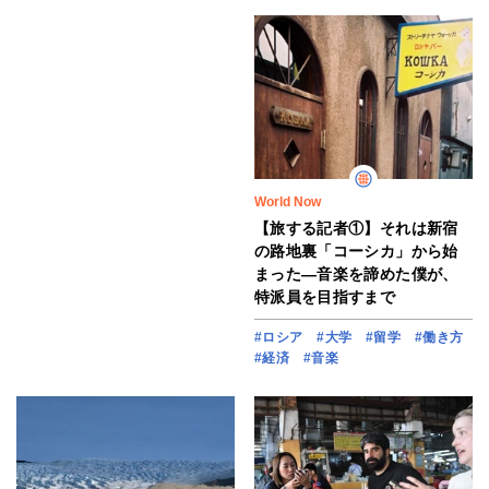
World Now
【旅する記者①】それは新宿
の路地裏「コーシカ」から始
まった―音楽を諦めた僕が、
特派員を目指すまで
#ロシア
#大学
#留学
#働き方
#経済
#音楽