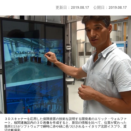
更新日：
2019.08.17
公開日：
2019.08.17
３Ｄスキャナーを応用した保障措置の技術を説明する開発者のエリック・ウォルファ
ート。核関連施設内の３Ｄ画像を作成すると、新旧の情報を比べて、位置が変わった
箇所だけがソフトウェアで瞬時に赤や緑に色づけされる＝イタリア北部イスプラ、渡
辺志帆撮影