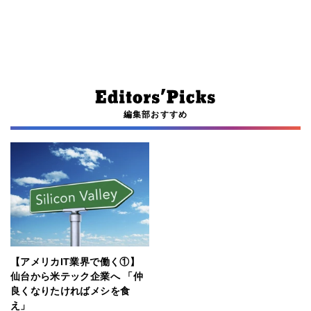
編集部おすすめ
【アメリカIT業界で働く①】
仙台から米テック企業へ 「仲
良くなりたければメシを食
え」