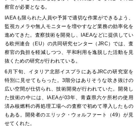
察官が必要となる。
IAEA
も限られた人員や予算で適切な作業ができるよう、
監視カメラや無人モニターを増やすなど業務の効率化を
進めてきた。査察技術を開発し、
IAEA
などに提供してい
る欧州連合（
EU
）の共同研究センター（
JRC
）では、査
察官の負担を軽減しつつ、平和利用を逸脱した活動を見
抜くための研究が行われている。
6
月下旬、イタリア北部イスプラにある
JRC
の研究室を
特別に見せてもらった。
3
階分はありそうな吹き抜けの
広い空間が仕切られ、技術開発が行われていた。開発し
た技術の中には、
IAEA
が
03
年、青森県六ケ所村の使用
済み核燃料の再処理工場への査察で初めて導入したもの
もある。開発者のエリック・ウォルファート（
49
）が見
せてくれた。