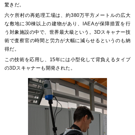
驚きだ。
六ケ所村の再処理工場は、約
380
万平方メートルの広大
な敷地に
30
棟以上の建物があり、
IAEA
が保障措置を行
う対象施設の中で、世界最大級という。
3D
スキャナー技
術で査察官の時間と労力が大幅に減らせるというのも納
得だ。
この技術を応用し、
15
年には小型化して背負えるタイプ
の
3D
スキャナーも開発された。