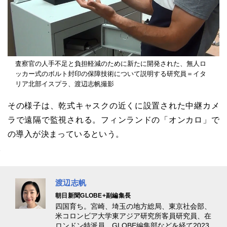
査察官の人手不足と負担軽減のために新たに開発された、無人ロ
ッカー式のボルト封印の保障技術について説明する研究員＝イタ
リア北部イスプラ、渡辺志帆撮影
その様子は、乾式キャスクの近くに設置された中継カメ
ラで遠隔で監視される。フィンランドの「オンカロ」で
の導入が決まっているという。
渡辺志帆
朝日新聞GLOBE+副編集長
四国育ち。宮崎、埼玉の地方総局、東京社会部、
米コロンビア大学東アジア研究所客員研究員、在
ロンドン特派員、GLOBE編集部などを経て2023