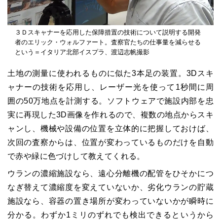
３Ｄスキャナーを応用した保障措置の技術について説明する開発
者のエリック・ウォルファート。査察官たちの仕事量を減らせる
という＝イタリア北部イスプラ、渡辺志帆撮影
土地の測量に使われるものに似た
3
本足の装置。
3D
スキ
ャナーの技術を応用し、レーザー光を使って
1
秒間に周
囲の
50
万地点を計測する。ソフトウェアで施設内部を忠
実に再現した
3D
画像を作れるので、複数の地点からスキ
ャンし、機械や設備の位置を立体的に把握しておけば、
次回の査察からは、位置が変わっているものだけを自動
で赤や緑に色づけして教えてくれる。
ウランの濃縮施設なら、遠心分離機の配管をひそかにつ
なぎ替えて濃縮度を変えていないか、劣化ウランの貯蔵
施設なら、容器の置き場所が変わっていないかが瞬時に
分かる。わずか
1
ミリのずれでも検出できるというから