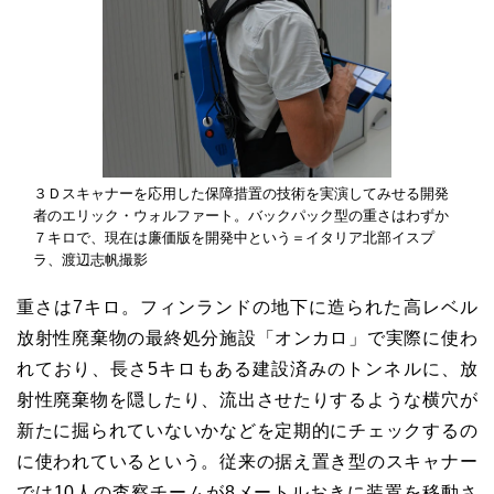
３Ｄスキャナーを応用した保障措置の技術を実演してみせる開発
者のエリック・ウォルファート。バックパック型の重さはわずか
７キロで、現在は廉価版を開発中という＝イタリア北部イスプ
ラ、渡辺志帆撮影
重さは
7
キロ。フィンランドの地下に造られた高レベル
放射性廃棄物の最終処分施設「オンカロ」で実際に使わ
れており、長さ
5
キロもある建設済みのトンネルに、放
射性廃棄物を隠したり、流出させたりするような横穴が
新たに掘られていないかなどを定期的にチェックするの
に使われているという。従来の据え置き型のスキャナー
では
10
人の査察チームが
8
メートルおきに装置を移動さ