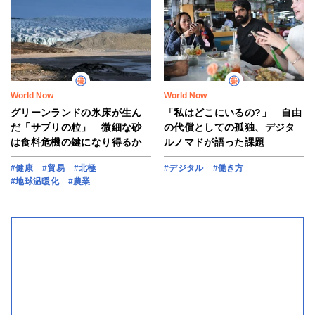
World Now
World Now
グリーンランドの氷床が生ん
「私はどこにいるの?」 自由
だ「サプリの粒」 微細な砂
の代償としての孤独、デジタ
は食料危機の鍵になり得るか
ルノマドが語った課題
#健康
#貿易
#北極
#デジタル
#働き方
#地球温暖化
#農業