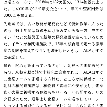
は増える一方で、
2018
年は
182
カ国の、
1314
施設に上っ
た。この
10
年で
12
％増えたといい、年間の査察回数は
3000
回を超える。
先進国では、古い原発が老朽化などで廃炉作業に入った
後も、数十年間は監視を続ける必要がある一方、中国や
インドなどの新興国で新規の原発建設が進んでいるため
だ。イランが核関連施設で、
15
年の核合意で定める濃縮
度の制限を超えてウランを濃縮したときも、
IAEA
がすぐ
に確認した。
最近、関心が高まっているのが、北朝鮮への査察再開の
時期。米朝首脳会談で非核化に合意すれば、
IAEA
はすぐ
に査察チームを派遣する方針だ。ところが関係者は「北
朝鮮の核関連施設は、核物質の管理に不安があり、査察
官が大量に被曝する危険もありうる」と心配する。リス
ク軽減のため、通常より査察チームを増やしてローテー
ションする可能性もあるが、それには、さらに多くの査