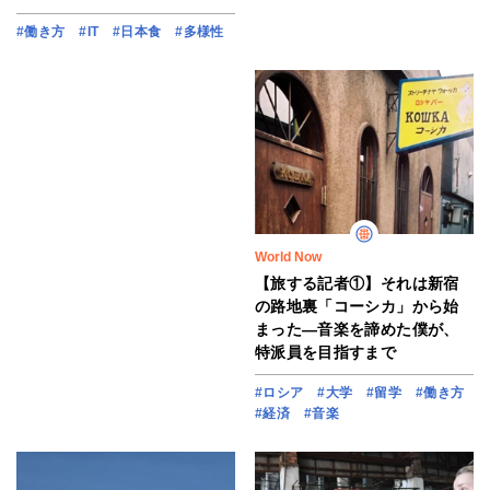
#働き方
#IT
#日本食
#多様性
World Now
【旅する記者①】それは新宿
の路地裏「コーシカ」から始
まった―音楽を諦めた僕が、
特派員を目指すまで
#ロシア
#大学
#留学
#働き方
#経済
#音楽