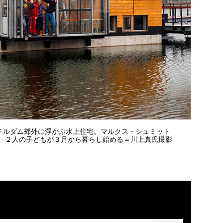
テルダム郊外に浮かぶ水上住宅。マルクス・シュミット
）、２人の子どもが３月から暮らし始める＝川上真氏撮影