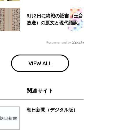
食事も
9月2日に終戦の詔書（玉音
放送）の原文と現代語訳を
読む もう一つの「終戦の
日」
Recommended by
VIEW ALL
関連サイト
朝日新聞（デジタル版）