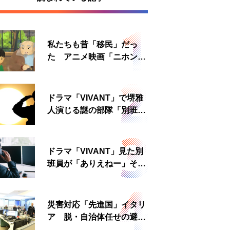
私たちも昔「移民」だっ
た アニメ映画「ニホンジ
ン」上映へ
ドラマ「VIVANT」で堺雅
人演じる謎の部隊「別班」
は実在する？内情知る人物
に聞いた
ドラマ「VIVANT」見た別
班員が「ありえねー」その
理由とは 非公然組織ゆえ
の悲哀
災害対応「先進国」イタリ
ア 脱・自治体任せの避難
所運営、被災者への温かい