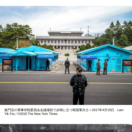
板門店の軍事停戦委員会会議場前で歩哨に立つ韓国軍兵士＝2017年4月19日、Lam
Yik Fei／©2018 The New York Times