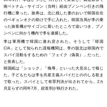
南ベトナム・サイゴン（当時）経由プノンペン行きの飛
行機に乗った。旅券は、北に残した妻のおいで韓国在住
のペギョンオクの助けで手に入れた。韓国当局が李の乗
った旅客機がサイゴンに着いたところで追いつき、プノ
ンペンに向かう機内で李を逮捕した。
李は軍用機で韓国に連れ戻された。そうして「韓国
CIA」として知られた諜報機関は、李の脱北は韓国内で
スパイ活動をするための「フェイク（偽装）」だった、
と発表した。
韓国紙は「ショック」「侮辱」といった大見出しで報じ
た。子どもたちは李を共産主義スパイだとののしる歌ま
で歌った。スパイとして有罪判決が出されてから、2カ
月足らずの同年7月、絞首刑が執行された。