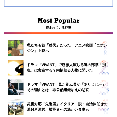
読まれている記事
私たちも昔「移民」だった アニメ映画「ニホン
ジン」上映へ
ドラマ「VIVANT」で堺雅人演じる謎の部隊「別
班」は実在する？内情知る人物に聞いた
ドラマ「VIVANT」見た別班員が「ありえねー」
その理由とは 非公然組織ゆえの悲哀
災害対応「先進国」イタリア 脱・自治体任せの
避難所運営、被災者への温かい食事も