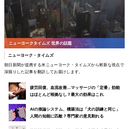
ニューヨークタイムズ 世界の話題
ニューヨーク・タイムズ
朝日新聞が提携する米ニューヨーク・タイムズから斬新な視点で
深掘りした記事を翻訳してお届けします。
疲労回復、血流改善…マッサージの「定番」効能
はほとんど根拠なし？最大の効果はこれ
AIの推論システム、構築法は「犬の訓練と同じ」
人間の知能に匹敵？専門家の意見割れる