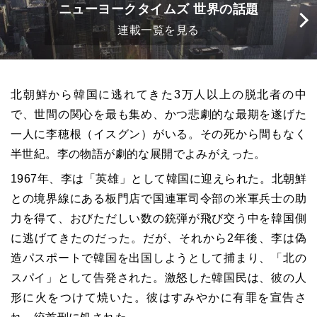
ニューヨークタイムズ 世界の話題
連載一覧を見る
北朝鮮から韓国に逃れてきた3万人以上の脱北者の中
で、世間の関心を最も集め、かつ悲劇的な最期を遂げた
一人に李穂根（イスグン）がいる。その死から間もなく
半世紀。李の物語が劇的な展開でよみがえった。
1967年、李は「英雄」として韓国に迎えられた。北朝鮮
との境界線にある板門店で国連軍司令部の米軍兵士の助
力を得て、おびただしい数の銃弾が飛び交う中を韓国側
に逃げてきたのだった。だが、それから2年後、李は偽
造パスポートで韓国を出国しようとして捕まり、「北の
スパイ」として告発された。激怒した韓国民は、彼の人
形に火をつけて焼いた。彼はすみやかに有罪を宣告さ