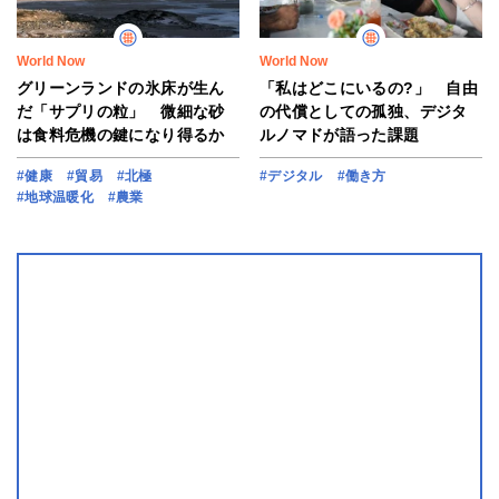
World Now
World Now
グリーンランドの氷床が生ん
「私はどこにいるの?」 自由
だ「サプリの粒」 微細な砂
の代償としての孤独、デジタ
は食料危機の鍵になり得るか
ルノマドが語った課題
#健康
#貿易
#北極
#デジタル
#働き方
#地球温暖化
#農業