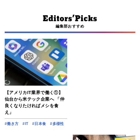
編集部おすすめ
【アメリカIT業界で働く①】
仙台から米テック企業へ 「仲
良くなりたければメシを食
え」
#働き方
#IT
#日本食
#多様性