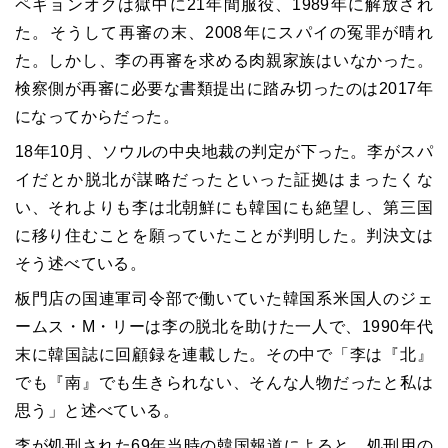
ペギョンオクは獄中に21年間服役、1989年に解放され
た。そうして再審の末、2008年にスパイの冤罪が晴れ
た。しかし、李の再審を求める肉親家族はいなかった。
検察側が再審に必要な書類提出に踏み切ったのは2017年
になってからだった。
18年10月、ソウルの中央地裁の判定が下った。李がスパ
イだとか脱北が謀略だったといった証拠はまったくな
い、それよりも李は北朝鮮にも韓国にも絶望し、第三国
に移り住むことを願っていたことが判明した。判決文は
そう述べている。
板門店の国連軍司令部で働いていた韓国系米国人のジェ
ームス・M・リーは李の脱北を助けた一人で、1990年代
末に韓国誌に回顧録を連載した。その中で「李は『北』
でも『南』でも生きられない、そんな人物だったと私は
思う」と述べている。
李が処刑された69年当時の韓国報道によると、処刑用の