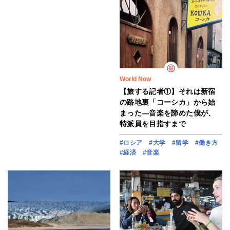
World Now
【旅する記者①】それは新宿
の路地裏「コーシカ」から始
まった―音楽を諦めた僕が、
特派員を目指すまで
#ロシア
#大学
#留学
#働き方
#経済
#音楽