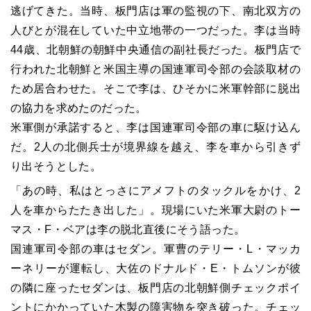
逃げてきた。当時、板門店は軍の監視の下、南北双方の
人びとが混在していた中立地帯の一つだった。李は当時
44歳、北朝鮮の朝鮮中央通信の副社長だった。板門店で
行われた北朝鮮と米国主導の国連軍司令部の会談取材の
ため居合わせた。そこで李は、ひそかに米軍幹部に脱出
の協力を求めたのだった。
米軍側が承諾すると、李は国連軍司令部の車に駆け込ん
だ。2人の北側兵士が境界線を越え、李を車から引きず
り出そうとした。
「あの時、私はとっさにアメフトのタックルをかけ、2
人を車からたたき出した」。現場にいた米軍大尉のトー
マス・F・ベアは李の脱北直後にそう語った。
国連軍司令部の車はセダン。軍曹のテリー・L・マッカ
ーネリーが運転し、大佐のドナルド・E・トムソンが彼
の隣に座ったセダンは、板門店の北朝鮮側チェックポイ
ントにかかっていた木製の障害物を突き破った。チェッ