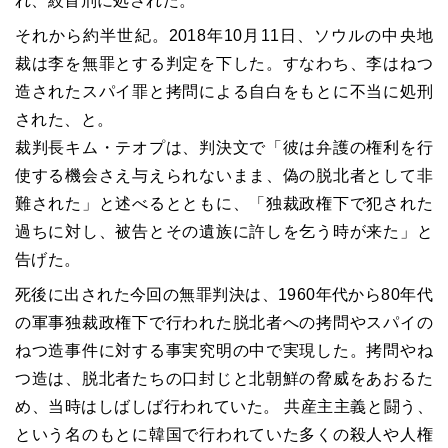
れ、絞首刑に処された。
それから約半世紀。2018年10月11日、ソウルの中央地
裁は李を無罪とする判定を下した。すなわち、李はねつ
造されたスパイ罪と拷問による自白をもとに不当に処刑
された、と。
裁判長キム・テオプは、判決文で「彼は弁護の権利を行
使する機会さえ与えられないまま、偽の脱北者として非
難された」と述べるとともに、「独裁政権下で犯された
過ちに対し、被告とその遺族に許しを乞う時が来た」と
告げた。
死後に出された今回の無罪判決は、1960年代から80年代
の軍事独裁政権下で行われた脱北者への拷問やスパイの
ねつ造事件に対する事実究明の中で実現した。拷問やね
つ造は、脱北者たちの口封じと北朝鮮の脅威をあおるた
め、当時はしばしば行われていた。 共産主主義と闘う、
という名のもとに韓国で行われていた多くの殺人や人権