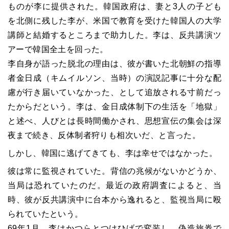
ものが李に提供された。韓国政府は、妻と3人の子ども
を北側に残した李が、米国で教育を受けた韓国人の大学
講師と結婚するところまで助力した。李は、反共講演ツ
アーで韓国全土を回った。
李自身が語った脱北の理由は、彼が書いた北朝鮮の指導
者金日成（キムイルソン、当時）の演説記事に十分な配
慮が行き届いていなかった、として追放される寸前だっ
たからだという。李は、金日成体制下の生活を「地獄」
と述べ、人びとは長時間働かされ、思想宣伝の集会は深
夜まで続き、反体制者狩りも相次いだ、と言った。
しかし、韓国に逃げてきても、李は幸せではなかった。
彼は常に監視されていた。背信の兆候がないかどうか、
当局は恐れていたのだ。最近の政府調査によると、当
時、彼が反共講演中に台本から逸れると、監視当局に殴
られていたという。
69年1月、李はかつらとつけひげで変装し、偽造旅券で