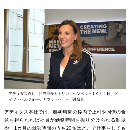
アディダスＷＬＩ担当部長カトリン・ヘンペル＝１０月１日、ド
イツ・ヘルツォーゲナウラッハ、玉川透撮影
アディダス本社では、週
40
時間の枠内で上司や同僚の合
意を得られれば社員が勤務時間を振り分けられる制度
や、
1
カ月の就労時間のうち
20
％はどこで仕事をしても