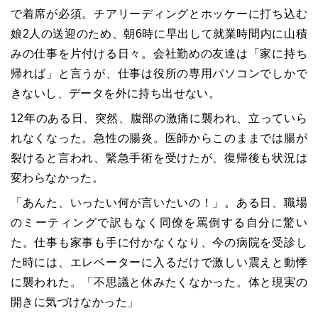
で着席が必須。チアリーディングとホッケーに打ち込む
娘
2
人の送迎のため、朝
6
時に早出して就業時間内に山積
みの仕事を片付ける日々。会社勤めの友達は「家に持ち
帰れば」と言うが、仕事は役所の専用パソコンでしかで
きないし、データを外に持ち出せない。
12
年のある日、突然、腹部の激痛に襲われ、立っていら
れなくなった。急性の腸炎。医師からこのままでは腸が
裂けると言われ、緊急手術を受けたが、復帰後も状況は
変わらなかった。
「あんた、いったい何が言いたいの！」。ある日、職場
のミーティングで訳もなく同僚を罵倒する自分に驚い
た。仕事も家事も手に付かなくなり、今の病院を受診し
た時には、エレベーターに入るだけで激しい震えと動悸
に襲われた。「不思議と休みたくなかった。体と現実の
開きに気づけなかった」