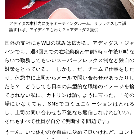
アディダス本社内にあるミーティングルーム。リラックスして議
論すれば、アイディアもわく？＝アディダス提供
国外の支社にも
WLI
の試みは広がる。アディダス・ジャ
パンでも、週
3
回までの在宅勤務と午前
5
時～午後
10
時な
らいつ勤務してもいいスーパーフレックス制など独自の
対策をとっている。 しかし、だ。チームで仕事をした
り、休憩中に上司からメールで問い合わせがあったりし
たら？ どうしても日本の典型的な職場のイメージを捨
てきれない私に、カトリンは諭すように言った。「その
場にいなくても、
SNS
でコミュニケーションはとれる
し、上司の問い合わせも不急なら返信しなければいい。
それもすべて社員が自分で判断する問題です」
うーん。いつ休むのか自由に決めて良いけれど、コント