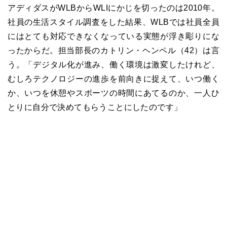
アディダスが
WLB
から
WLI
にかじを切ったのは
2010
年。
社員の生活スタイル調査をした結果、
WLB
では社員全員
にはとても対応できなくなっている実態が浮き彫りにな
ったからだ。担当部長のカトリン・ヘンペル（
42
）は言
う。「デジタル化が進み、働く環境は激変したけれど、
むしろテクノロジーの進歩を前向きに捉えて、いつ働く
か、いつを休憩やスポーツの時間にあてるのか、一人ひ
とりに自分で決めてもらうことにしたのです」