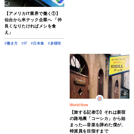
【アメリカIT業界で働く①】
仙台から米テック企業へ 「仲
良くなりたければメシを食
え」
#働き方
#IT
#日本食
#多様性
World Now
【旅する記者①】それは新宿
の路地裏「コーシカ」から始
まった―音楽を諦めた僕が、
特派員を目指すまで