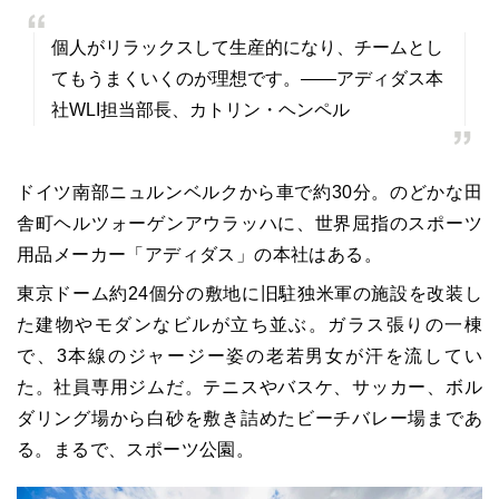
個人がリラックスして生産的になり、チームとし
てもうまくいくのが理想です。――アディダス本
社WLI担当部長、カトリン・ヘンペル
ドイツ南部ニュルンベルクから車で約
30
分。のどかな田
舎町ヘルツォーゲンアウラッハに、世界屈指のスポーツ
用品メーカー「アディダス」の本社はある。
東京ドーム約
24
個分の敷地に旧駐独米軍の施設を改装し
た建物やモダンなビルが立ち並ぶ。ガラス張りの一棟
で、
3
本線のジャージー姿の老若男女が汗を流してい
た。社員専用ジムだ。テニスやバスケ、サッカー、ボル
ダリング場から白砂を敷き詰めたビーチバレー場まであ
る。まるで、スポーツ公園。