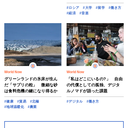
#ロシア
#大学
#留学
#働き方
#経済
#音楽
World Now
World Now
グリーンランドの氷床が生ん
「私はどこにいるの?」 自由
だ「サプリの粒」 微細な砂
の代償としての孤独、デジタ
は食料危機の鍵になり得るか
ルノマドが語った課題
#健康
#貿易
#北極
#デジタル
#働き方
#地球温暖化
#農業