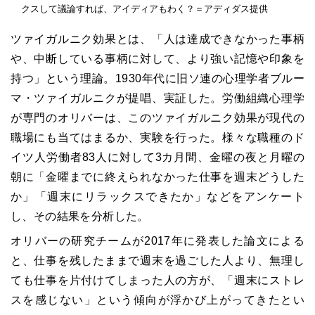
クスして議論すれば、アイディアもわく？＝アディダス提供
ツァイガルニク効果とは、「人は達成できなかった事柄
や、中断している事柄に対して、より強い記憶や印象を
持つ」という理論。
1930
年代に旧ソ連の心理学者ブルー
マ・ツァイガルニクが提唱、実証した。労働組織心理学
が専門のオリバーは、このツァイガルニク効果が現代の
職場にも当てはまるか、実験を行った。様々な職種のド
イツ人労働者
83
人に対して
3
カ月間、金曜の夜と月曜の
朝に「金曜までに終えられなかった仕事を週末どうした
か」「週末にリラックスできたか」などをアンケート
し、その結果を分析した。
オリバーの研究チームが
2017
年に発表した論文による
と、仕事を残したままで週末を過ごした人より、無理し
ても仕事を片付けてしまった人の方が、「週末にストレ
スを感じない」という傾向が浮かび上がってきたとい