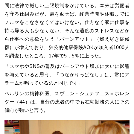
間に法律で厳しい上限規制をかけている。本来は労働者
を守る仕組みだが、裏を返せば、終業時間や休暇までに
ノルマをこなさなくてはいけない。仕方なく家に仕事を
持ち帰る人も少なくない。そんな過度のストレスなどか
ら仕事への意欲を失う「バーンアウト」（燃え尽き症候
群）が増えており、独公的健康保険
AOK
が加入者
1000
人
を調査したところ、
17
年で
5
．
5
％に上った。
「スマホや
SNS
の普及はバーンアウト増加に大いに影響
を与えていると思う。『つながりっぱなし』は、常にア
ラームが鳴っているのと同じです」
ベルリンの精神科医、スヴェン・シュテフェス＝ホレン
ダー（
44
）は、自分の患者の中でも在宅勤務の人にその
傾向が強いと言う。