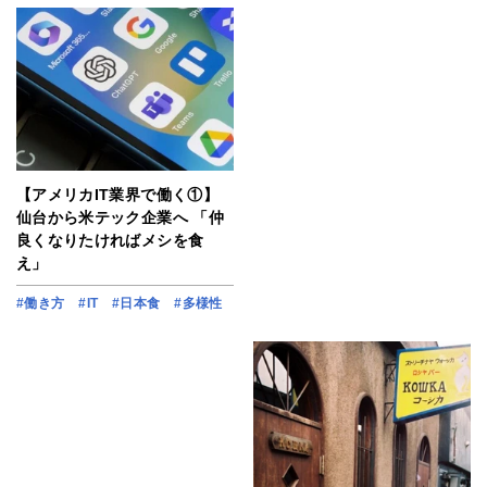
【アメリカIT業界で働く①】
仙台から米テック企業へ 「仲
良くなりたければメシを食
え」
#働き方
#IT
#日本食
#多様性