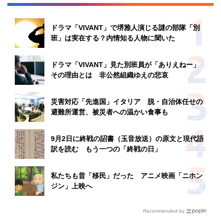
ドラマ「VIVANT」で堺雅人演じる謎の部隊「別
班」は実在する？内情知る人物に聞いた
ドラマ「VIVANT」見た別班員が「ありえねー」
その理由とは 非公然組織ゆえの悲哀
災害対応「先進国」イタリア 脱・自治体任せの
避難所運営、被災者への温かい食事も
9月2日に終戦の詔書（玉音放送）の原文と現代語
訳を読む もう一つの「終戦の日」
私たちも昔「移民」だった アニメ映画「ニホン
ジン」上映へ
Recommended by