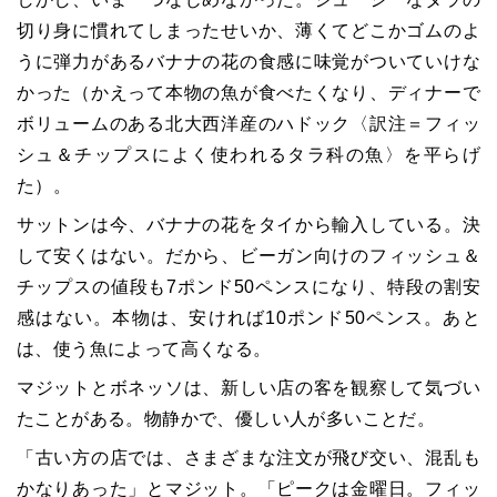
切り身に慣れてしまったせいか、薄くてどこかゴムのよ
うに弾力があるバナナの花の食感に味覚がついていけな
かった（かえって本物の魚が食べたくなり、ディナーで
ボリュームのある北大西洋産のハドック〈訳注＝フィッ
シュ＆チップスによく使われるタラ科の魚〉を平らげ
た）。
サットンは今、バナナの花をタイから輸入している。決
して安くはない。だから、ビーガン向けのフィッシュ＆
チップスの値段も7ポンド50ペンスになり、特段の割安
感はない。本物は、安ければ10ポンド50ペンス。あと
は、使う魚によって高くなる。
マジットとボネッソは、新しい店の客を観察して気づい
たことがある。物静かで、優しい人が多いことだ。
「古い方の店では、さまざまな注文が飛び交い、混乱も
かなりあった」とマジット。「ピークは金曜日。フィッ