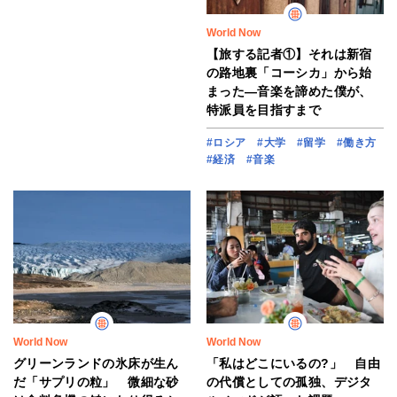
World Now
【旅する記者①】それは新宿
の路地裏「コーシカ」から始
まった―音楽を諦めた僕が、
特派員を目指すまで
#ロシア
#大学
#留学
#働き方
#経済
#音楽
World Now
World Now
グリーンランドの氷床が生ん
「私はどこにいるの?」 自由
だ「サプリの粒」 微細な砂
の代償としての孤独、デジタ