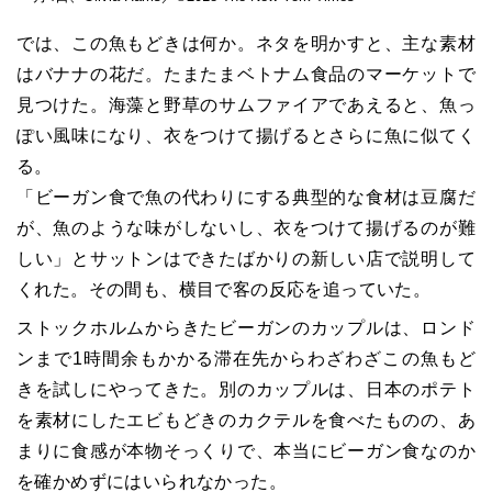
では、この魚もどきは何か。ネタを明かすと、主な素材
はバナナの花だ。たまたまベトナム食品のマーケットで
見つけた。海藻と野草のサムファイアであえると、魚っ
ぽい風味になり、衣をつけて揚げるとさらに魚に似てく
る。
「ビーガン食で魚の代わりにする典型的な食材は豆腐だ
が、魚のような味がしないし、衣をつけて揚げるのが難
しい」とサットンはできたばかりの新しい店で説明して
くれた。その間も、横目で客の反応を追っていた。
ストックホルムからきたビーガンのカップルは、ロンド
ンまで1時間余もかかる滞在先からわざわざこの魚もど
きを試しにやってきた。別のカップルは、日本のポテト
を素材にしたエビもどきのカクテルを食べたものの、あ
まりに食感が本物そっくりで、本当にビーガン食なのか
を確かめずにはいられなかった。