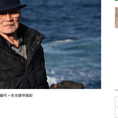
藤司＝依光隆明撮影