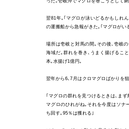
った｡壱岐沖でマグロを巻こうとして網
翌81年｡｢マグロが泳いどるかもしれ
の運搬船から急報がきた｡｢マグロがいる
場所は壱岐と対馬の間｡その後､壱岐
海域だ｡群れを巻き､うまく揚げることが
本｡水揚げ1億円｡
翌年から6､7月はクロマグロばかりを
｢マグロの群れを見つけるときは､まず
マグロのひれがね｡それを今度はソナ
ち回す｡95％は獲れる｣