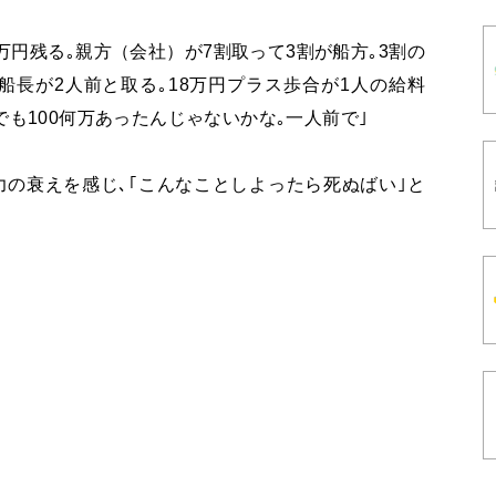
万円残る｡親方（会社）が7割取って3割が船方｡3割の
､船長が2人前と取る｡18万円プラス歩合が1人の給料
も100何万あったんじゃないかな｡一人前で｣
力の衰えを感じ､｢こんなことしよったら死ぬばい｣と