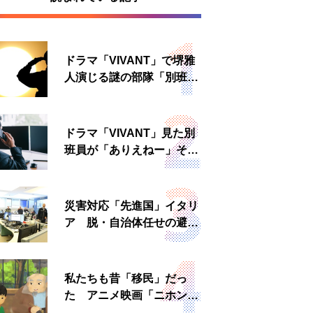
ドラマ「VIVANT」で堺雅
人演じる謎の部隊「別班」
は実在する？内情知る人物
に聞いた
ドラマ「VIVANT」見た別
班員が「ありえねー」その
理由とは 非公然組織ゆえ
の悲哀
災害対応「先進国」イタリ
ア 脱・自治体任せの避難
所運営、被災者への温かい
食事も
私たちも昔「移民」だっ
た アニメ映画「ニホンジ
ン」上映へ