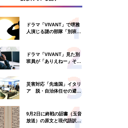
ドラマ「VIVANT」で堺雅
人演じる謎の部隊「別班」
は実在する？内情知る人物
に聞いた
ドラマ「VIVANT」見た別
班員が「ありえねー」その
理由とは 非公然組織ゆえ
の悲哀
災害対応「先進国」イタリ
ア 脱・自治体任せの避難
所運営、被災者への温かい
食事も
9月2日に終戦の詔書（玉音
放送）の原文と現代語訳を
読む もう一つの「終戦の