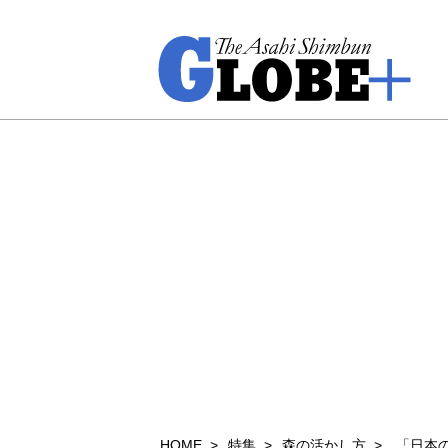
HOME
特集
森の活かし方
「日本