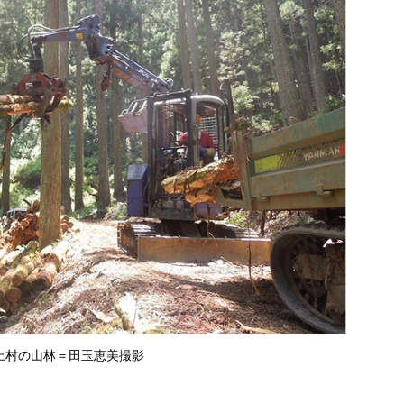
上村の山林＝田玉恵美撮影