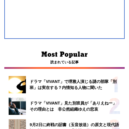
読まれている記事
ドラマ「VIVANT」で堺雅人演じる謎の部隊「別
班」は実在する？内情知る人物に聞いた
ドラマ「VIVANT」見た別班員が「ありえねー」
その理由とは 非公然組織ゆえの悲哀
9月2日に終戦の詔書（玉音放送）の原文と現代語