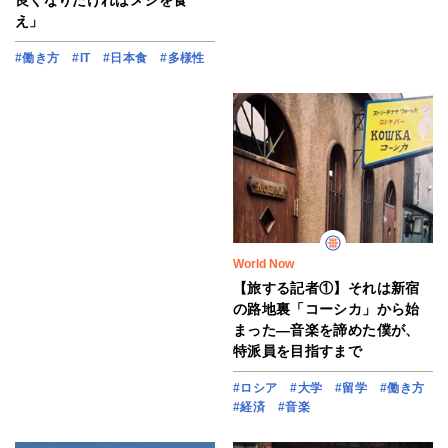
良くなりたければメシを食
え」
#働き方
#IT
#日本食
#多様性
World Now
【旅する記者①】それは新宿
の路地裏「コーシカ」から始
まった―音楽を諦めた僕が、
特派員を目指すまで
#ロシア
#大学
#留学
#働き方
#経済
#音楽