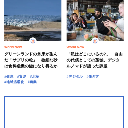
World Now
World Now
グリーンランドの氷床が生ん
「私はどこにいるの?」 自由
だ「サプリの粒」 微細な砂
の代償としての孤独、デジタ
は食料危機の鍵になり得るか
ルノマドが語った課題
#健康
#貿易
#北極
#デジタル
#働き方
#地球温暖化
#農業