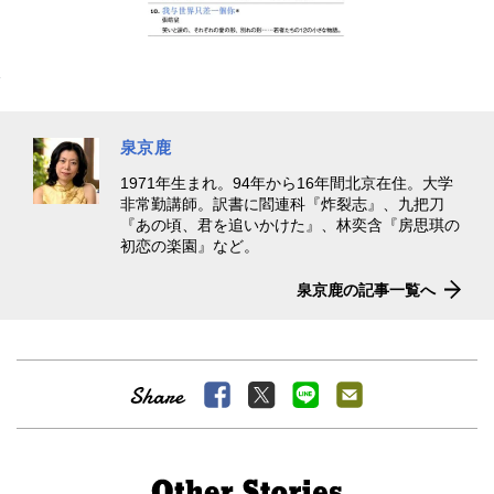
泉京鹿
1971年生まれ。94年から16年間北京在住。大学
非常勤講師。訳書に閻連科『炸裂志』、九把刀
『あの頃、君を追いかけた』、林奕含『房思琪の
初恋の楽園』など。
泉京鹿の記事一覧へ