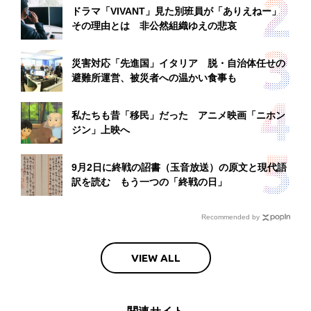
ドラマ「VIVANT」見た別班員が「ありえねー」
その理由とは 非公然組織ゆえの悲哀
災害対応「先進国」イタリア 脱・自治体任せの
避難所運営、被災者への温かい食事も
私たちも昔「移民」だった アニメ映画「ニホン
ジン」上映へ
9月2日に終戦の詔書（玉音放送）の原文と現代語
訳を読む もう一つの「終戦の日」
Recommended by
VIEW ALL