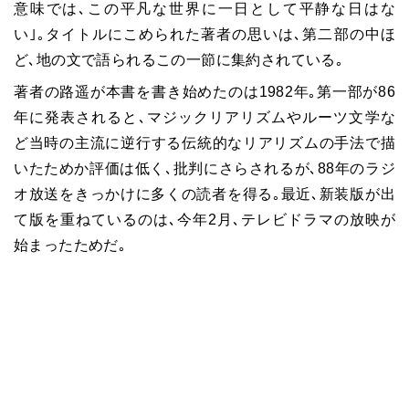
意味では､この平凡な世界に一日として平静な日はな
い｣｡タイトルにこめられた著者の思いは､第二部の中ほ
ど､地の文で語られるこの一節に集約されている｡
著者の路遥が本書を書き始めたのは1982年｡第一部が86
年に発表されると､マジックリアリズムやルーツ文学な
ど当時の主流に逆行する伝統的なリアリズムの手法で描
いたためか評価は低く､批判にさらされるが､88年のラジ
オ放送をきっかけに多くの読者を得る｡最近､新装版が出
て版を重ねているのは､今年2月､テレビドラマの放映が
始まったためだ｡