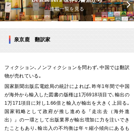
Bestsellers 世界の書店から
連載一覧を見る
泉京鹿 翻訳家
フィクション､ノンフィクションを問わず､中国では翻訳
物が売れている｡
国家新聞出版広電総局の統計によれば､昨年1年間で中国
が海外から輸入した図書の版権は1万6918項目で､輸出の
1万171項目に対し1.66倍と輸入が輸出を大きく上回る｡
国家戦略として政府が推し進める『走出去（海外進
出）』の一環として出版業界が輸出増加に力を注いでき
たこともあり､輸出入の不均衡は年々縮小傾向にあるも