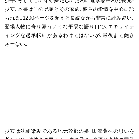
少平､そしてこの弟や妹たちのために進学を諦めた長兄･
少安｡本書はこの兄弟とその家族､彼らの愛情を中心に語
られる｡1200ページを超える長編ながら非常に読み易い､
登場人物に寄り添うような平易な語り口で､エキサイテ
ィングな起承転結があるわけではないが､最後まで飽き
させない｡
少安は幼馴染みである地元幹部の娘･田潤葉への思いを