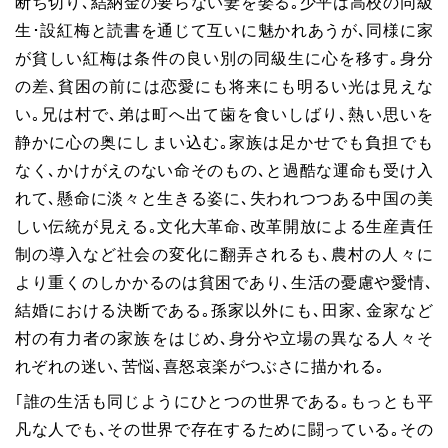
断ち切り､結納金の要らない妻を娶る｡少平は高校の同級
生･設紅梅と読書を通じて互いに魅かれあうが､同様に家
が貧しい紅梅は条件の良い別の同級生に心を移す｡身分
の差､貧困の前には恋愛にも将来にも明るい光は見えな
い｡兄は村で､弟は町へ出て歯を食いしばり､熱い思いを
静かに心の奥にしまい込む｡家族は足かせでも負担でも
なく､かけがえのない命そのもの､と過酷な運命も受け入
れて､懸命に淡々と生きる姿に､失われつつある中国の美
しい伝統が見える｡文化大革命､改革開放による生産責任
制の導入など社会の変化に翻弄されるも､農村の人々に
より重くのしかかるのは貧困であり､生活の憂慮や愛情､
結婚における決断である｡孫家以外にも､田家､金家など
村の有力者の家族をはじめ､身分や立場の異なる人々そ
れぞれの迷い､苦悩､喜怒哀楽がつぶさに描かれる｡
｢誰の生活も同じようにひとつの世界である｡もっとも平
凡な人でも､その世界で存在するために闘っている｡その