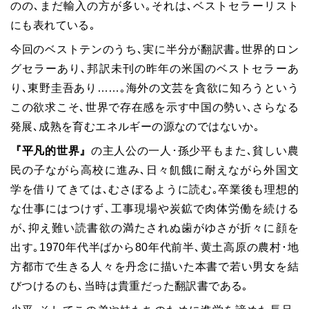
のの､まだ輸入の方が多い｡それは､ベストセラーリスト
にも表れている｡
今回のベストテンのうち､実に半分が翻訳書｡世界的ロン
グセラーあり､邦訳未刊の昨年の米国のベストセラーあ
り､東野圭吾あり……｡海外の文芸を貪欲に知ろうという
この欲求こそ､世界で存在感を示す中国の勢い､さらなる
発展､成熟を育むエネルギーの源なのではないか｡
『平凡的世界』
の主人公の一人･孫少平もまた､貧しい農
民の子ながら高校に進み､日々飢餓に耐えながら外国文
学を借りてきては､むさぼるように読む｡卒業後も理想的
な仕事にはつけず､工事現場や炭鉱で肉体労働を続ける
が､抑え難い読書欲の満たされぬ歯がゆさが折々に顔を
出す｡1970年代半ばから80年代前半､黄土高原の農村･地
方都市で生きる人々を丹念に描いた本書で若い男女を結
びつけるのも､当時は貴重だった翻訳書である｡