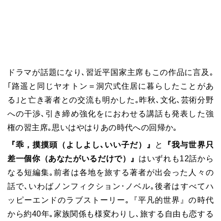
ドラマが話題になり､習近平国家主席もこの作品に言及｡
｢路遥と同じヤオトン＝洞穴式住居に暮らしたことがあ
る｣と亡き著者との交流も明かした｡昨秋､文化､芸術分野
への干渉､引き締め強化をにおわせる講話も発表した強
権の習主席｡思いはやはりあの時代への回帰か｡
『乖，摸摸頭（よしよし､いい子だ）』
と
『我与世界只
差一個你（あなたがいるだけで）』
はいずれも12話から
なる短編集｡前者は各地を旅する著者が出会った人々の
話で､いわばノンフィクション･ノベル｡後者はすべてハ
ッピーエンドのラブストーリー｡『平凡的世界』の時代
から約40年｡家族関係も様変わりし､旅する自由も恋する