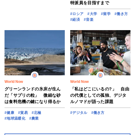
特派員を目指すまで
#ロシア
#大学
#留学
#働き方
#経済
#音楽
World Now
World Now
グリーンランドの氷床が生ん
「私はどこにいるの?」 自由
だ「サプリの粒」 微細な砂
の代償としての孤独、デジタ
は食料危機の鍵になり得るか
ルノマドが語った課題
#健康
#貿易
#北極
#デジタル
#働き方
#地球温暖化
#農業