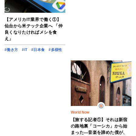
【アメリカIT業界で働く①】
仙台から米テック企業へ 「仲
良くなりたければメシを食
え」
#働き方
#IT
#日本食
#多様性
World Now
【旅する記者①】それは新宿
の路地裏「コーシカ」から始
まった―音楽を諦めた僕が、