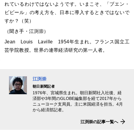
れているわけではないようです。いまこそ、「ブエン・
ビビール」の考え方を、日本に導入するときではないで
すか？（笑）
（聞き手・江渕崇）
Jean
Louis
Laville
1954
年生まれ。フランス国立工
芸学院教授。世界の連帯経済研究の第一人者。
江渕崇
朝日新聞記者
1976年、宮城県生まれ。朝日新聞社入社後、経
済部や3年間のGLOBE編集部を経て2017年から
ニューヨーク支局員。主に米国経済を担当。4月
から経済部記者。
江渕崇の記事一覧へ