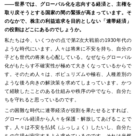
――
世界では、グローバル化を志向する経済と、主権を
取り戻そうとする国家の間の緊張が高まっています。そ
のなかで、株主の利益追求を目的としない「連帯経済」
の役割はどこにあるのでしょうか。
私たちは今、いくつかの点で第
2
次大戦前の
1930
年代の
ような時代にいます。人々は将来に不安を持ち、自分の
子ども世代の将来も心配している。なぜならグローバル
化がもたらす不確実性が極めて大きくなっているからで
す。そのため人々は、ポピュリズムや極右、人種差別の
ような後ろ向きの解決策を求めてしまっています。かつ
て経験したことのある仕組みや秩序の中でなら、自分た
ちを守れると思っているのです。
この困難な時代に連帯経済が役割を果たせるとすれば、
グローバル経済から人々を保護・解放してあげることで
す。人々は不安を払拭（ふっしょく）したいし、自分た
ちの立場が安定するよう求めているのです。それは当然