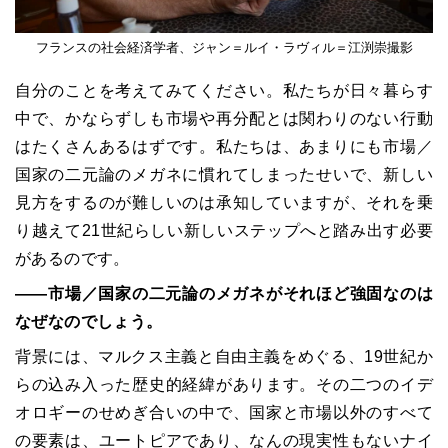
フランスの社会経済学者、ジャン＝ルイ・ラヴィル＝江渕崇撮影
自分のことを考えてみてください。私たちが日々暮らす
中で、かならずしも市場や再分配とは関わりのない行動
はたくさんあるはずです。私たちは、あまりにも市場／
国家の二元論のメガネに慣れてしまったせいで、新しい
見方をするのが難しいのは承知していますが、それを乗
り越えて
21
世紀らしい新しいステップへと踏み出す必要
があるのです。
――
市場／国家の二元論のメガネがそれほど強固なのは
なぜなのでしょう。
背景には、マルクス主義と自由主義をめぐる、
19
世紀か
らの込み入った歴史的経緯があります。その二つのイデ
オロギーのせめぎ合いの中で、国家と市場以外のすべて
の要素は、ユートピアであり、なんの現実性もないナイ