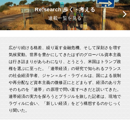
Re:search 歩く・考える
連載一覧を見る
広がり続ける格差、繰り返す金融危機、そして深刻さを増す
気候変動。世界を豊かにしてきたはずのグローバル資本主義
は行き詰まりがあらわになり、とうとう、米国はトランプ政
権を選ぶに至った。「連帯経済」の研究で知られるフランス
の社会経済学者、ジャン＝ルイ・ラヴィルは、国による規制
や再分配など資本主義の微修正にとどまらず、経済のあり方
そのものを「連帯」の原理で問い直すべきだと説いてきた。
連帯経済の実力を探ろうとブラジルを旅した記者は、現地で
ラヴィルに会い、「新しい経済」をどう構想するのかじっく
り聞いた。