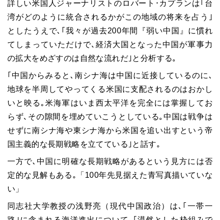
詳しい米国人ジャーナリストのロバート･カプランは｢台
湾がどのように統合されるかがこの地域の将来を占う｣
としたうえで､｢我々が過去
200
年間『弱い中国』に慣れ
てしまっていただけで､経済大国となった中国が軍事力
の拡大をめざすのは自然な流れだ｣と分析する｡
｢中国からみると､南シナ海は中国に近接しているのに､
地球を半周してやってくる米国に支配されるのはおかし
いと映る｡米海軍はいま西太平洋を完全には掌握してお
らず､その隙間を埋めていこうとしている｡中国は戦争は
せずに南シナ海や東シナ海から米国を追い出すという帝
国主義的な長期戦略を立てている｣と話す｡
一方で､中国に明確な長期戦略があるという見方には否
定的な見解もある｡「
100
年先見据えた青写真描いていな
い」
同志社大学教授の浅野亮（現代中国政治）は､｢一帯一
路｣に含まれる海洋進出について､｢漠然とした枠組みで