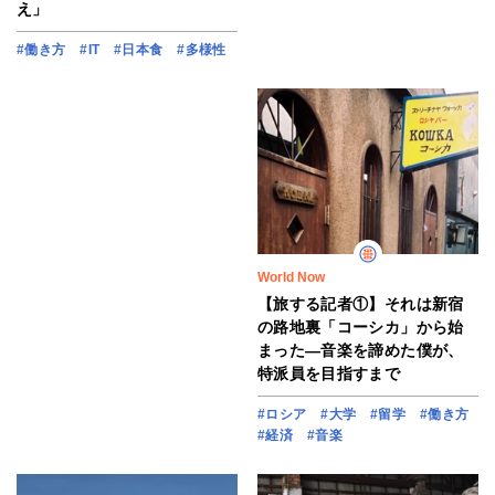
え」
#働き方
#IT
#日本食
#多様性
World Now
【旅する記者①】それは新宿
の路地裏「コーシカ」から始
まった―音楽を諦めた僕が、
特派員を目指すまで
#ロシア
#大学
#留学
#働き方
#経済
#音楽