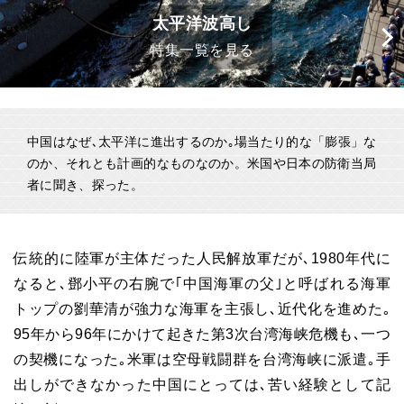
太平洋波高し
特集一覧を見る
中国はなぜ､太平洋に進出するのか｡場当たり的な「膨張」な
のか、それとも計画的なものなのか。米国や日本の防衛当局
者に聞き、探った。
伝統的に陸軍が主体だった人民解放軍だが､
1980
年代に
なると､鄧小平の右腕で｢中国海軍の父｣と呼ばれる海軍
トップの劉華清が強力な海軍を主張し､近代化を進めた｡
95
年から
96
年にかけて起きた第
3
次台湾海峡危機も､一つ
の契機になった｡米軍は空母戦闘群を台湾海峡に派遣｡手
出しができなかった中国にとっては､苦い経験として記