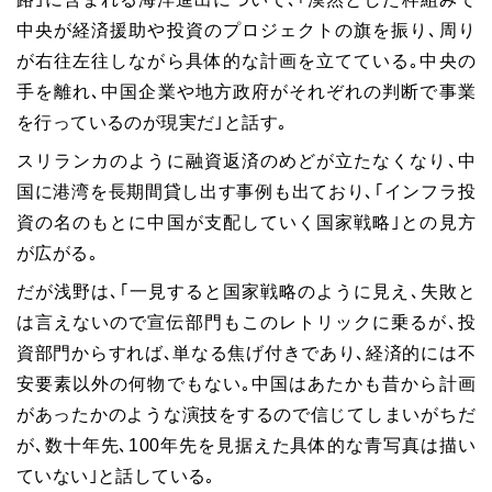
中央が経済援助や投資のプロジェクトの旗を振り､周り
が右往左往しながら具体的な計画を立てている｡中央の
手を離れ､中国企業や地方政府がそれぞれの判断で事業
を行っているのが現実だ｣と話す｡
スリランカのように融資返済のめどが立たなくなり､中
国に港湾を長期間貸し出す事例も出ており､｢インフラ投
資の名のもとに中国が支配していく国家戦略｣との見方
が広がる｡
だが浅野は､｢一見すると国家戦略のように見え､失敗と
は言えないので宣伝部門もこのレトリックに乗るが､投
資部門からすれば､単なる焦げ付きであり､経済的には不
安要素以外の何物でもない｡中国はあたかも昔から計画
があったかのような演技をするので信じてしまいがちだ
が､数十年先､
100
年先を見据えた具体的な青写真は描い
ていない｣と話している｡