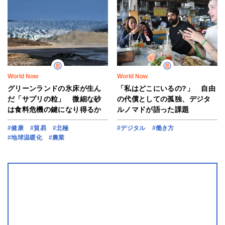
World Now
World Now
グリーンランドの氷床が生ん
「私はどこにいるの?」 自由
だ「サプリの粒」 微細な砂
の代償としての孤独、デジタ
は食料危機の鍵になり得るか
ルノマドが語った課題
#健康
#貿易
#北極
#デジタル
#働き方
#地球温暖化
#農業