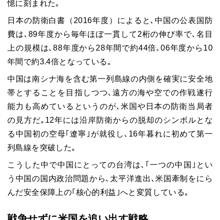
憶に刻まれた｡
日本の防衛白書（
2016
年度）によると､中国の公表国防
費は､
89
年度から毎年ほぼ一貫して
2
桁の伸び率で､名目
上の規模は､
88
年度から
28
年間で約
44
倍､
06
年度から
10
年間で約
3.4
倍となっている｡
中国は南シナ海を含む第一列島線の内側を確実に安全地
帯とすることを目指しつつ､遠方の海や空での作戦遂行
能力も高めているというのが､米国や日本の防衛当局者
の見方だ｡
12
年には沿岸防衛からの脱却のシンボルとな
る中国初の空母｢遼寧｣が就役し､
16
年暮れに初めて第一
列島線を突破した｡
こうした中で中国にとっての台湾は､｢一つの中国｣とい
う中国の国内政治問題から､太平洋進出､米国牽制をにら
んだ安全保障上の｢核心的利益｣へと変質している｡
戦争せずに米国を追い出す戦略