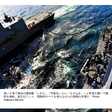
南シナ海で海自の護衛艦「いずも」〔写真右）から「さざなみ」へと蛇管を繫いで燃
料を補給。速力12ノット、間隔40ヤードを保ちながらの危険な作業だ Photo:
Kajiwara Mizuho