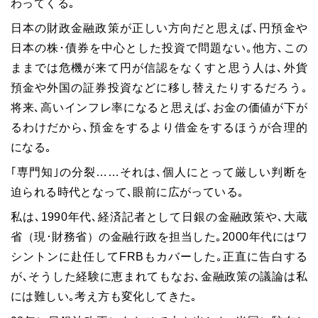
わってくる｡
日本の財政金融政策が正しい方向だと思えば､円預金や
日本の株･債券を中心とした投資で問題ない｡他方､この
ままでは危機が来て円が信認をなくすと思う人は､外貨
預金や外国の証券投資などに移し替えたりするだろう｡
将来､高いインフレ率になると思えば､お金の価値が下が
るわけだから､預金をするより借金をするほうが合理的
になる｡
｢専門知｣の分裂……それは､個人にとって厳しい判断を
迫られる時代となって､眼前に広がっている｡
私は､
1990
年代､経済記者として日銀の金融政策や､大蔵
省（現･財務省）の金融行政を担当した｡
2000
年代にはワ
シントンに赴任して
FRB
もカバーした｡正直に告白する
が､そうした経験に恵まれてもなお､金融政策の議論は私
には難しい｡考え方も変化してきた｡