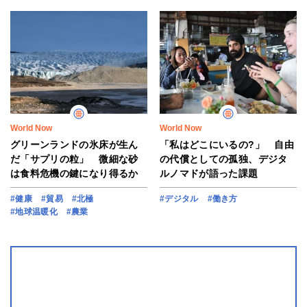
World Now
World Now
グリーンランドの氷床が生ん
「私はどこにいるの?」 自由
だ「サプリの粒」 微細な砂
の代償としての孤独、デジタ
は食料危機の鍵になり得るか
ルノマドが語った課題
#健康
#貿易
#北極
#デジタル
#働き方
#地球温暖化
#農業