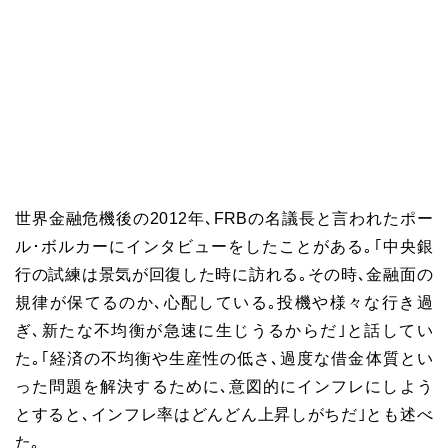
世界金融危機後の
2012
年､
FRB
の名議長と言われたポー
ル･ボルカーにインタビューをしたことがある｡｢中央銀
行の試練は景気が回復した時に訪れる｡その時､金融面の
規律が保てるのか､心配している｡投機や様々な行き過
ぎ､新たな不均衡が急速に生じうるからだ｣と話してい
た｡｢経済の不均衡や生産性の低さ､過度な借金体質とい
った問題を解決するために､意図的にインフレにしよう
とすると､インフレ率はどんどん上昇しがちだ｣とも述べ
た｡