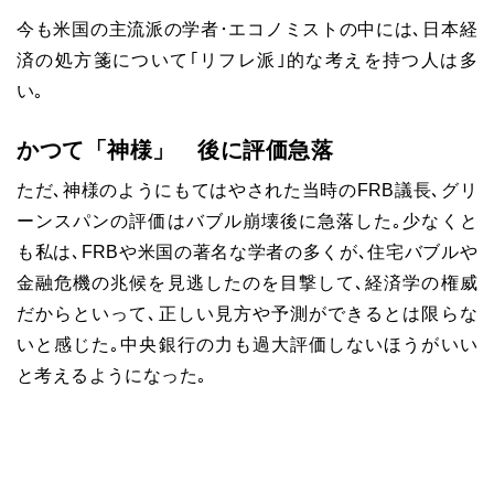
今も米国の主流派の学者･エコノミストの中には､日本経
済の処方箋について｢リフレ派｣的な考えを持つ人は多
い｡
かつて「神様」 後に評価急落
ただ､神様のようにもてはやされた当時の
FRB
議長､グリ
ーンスパンの評価はバブル崩壊後に急落した｡少なくと
も私は､
FRB
や米国の著名な学者の多くが､住宅バブルや
金融危機の兆候を見逃したのを目撃して､経済学の権威
だからといって､正しい見方や予測ができるとは限らな
いと感じた｡中央銀行の力も過大評価しないほうがいい
と考えるようになった｡