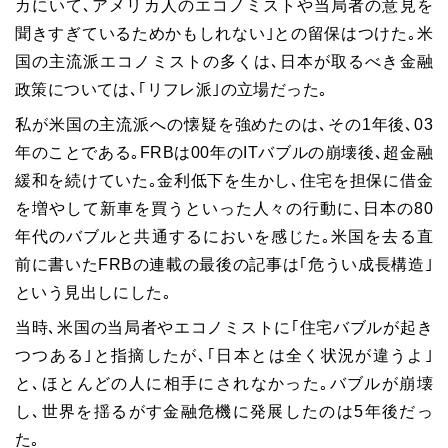
カにいて､アメリカ人のエコノミストや当局者の意見を
聞きすぎているためかもしれない｣との留保はつけた｡米
国の主流派エコノミストの多くは､日本が取るべき金融
政策については､｢リフレ派｣の立場だった｡
私が米国の主流派への懐疑を強めたのは､その
1
年後､
03
年のことである｡
FRB
は
00
年の
IT
バブルの崩壊後､超金融
緩和を続けていた｡金利低下を生かし､住宅を担保に借金
を増やして新車を買うといった人々の行動に､日本の
80
年代のバブルと共通するにおいを感じた｡米国を去る直
前に書いた
FRB
の連載の最後の記事は｢危うい成長構造｣
という見出しにした｡
当時､米国の当局者やエコノミストに｢住宅バブルが起き
つつある｣と指摘したが､｢日本とは全く状況が違うよ｣
と､ほとんどの人に相手にされなかった｡バブルが崩壊
し､世界を揺るがす金融危機に発展したのは
5
年後だっ
た｡