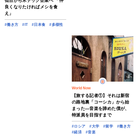
仙台から米テック企業へ 「仲
良くなりたければメシを食
え」
#働き方
#IT
#日本食
#多様性
World Now
【旅する記者①】それは新宿
の路地裏「コーシカ」から始
まった―音楽を諦めた僕が、
特派員を目指すまで
#ロシア
#大学
#留学
#働き方
#経済
#音楽