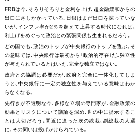
FRBは今､そろりそろりと金利を上げ､超金融緩和からの
出口にさしかかっている｡日銀はまだ出口を探っていな
いが､インフレ率が
2
％を超えて上昇する時代になれば､
利上げをめぐって政治との緊張関係も生まれるだろう｡
どの国でも､政治のトップが中央銀行のトップを選ぶ｡そ
の意味では､中央銀行は最初から｢政治的存在｣だ｡独立性
が与えられているとはいえ､完全な独立ではない｡
政府との協調は必要だが､政府と完全に一体化してしま
うと､中央銀行に一定の独立性を与えている意味はわか
らなくなる｡
先行きが不透明な今､多様な立場の専門家が､金融政策の
効果とリスクについて議論を深め､世の中に提示するこ
とは大切だろう｡間近に迫った次の総裁､副総裁の人選
に､その問いは投げかけられている｡