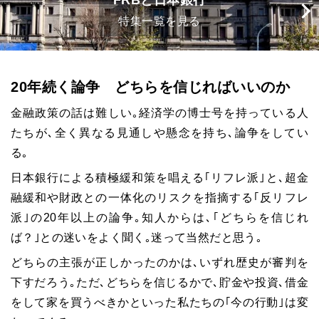
FRBと日本銀行
特集一覧を見る
20年続く論争 どちらを信じればいいのか
金融政策の話は難しい｡経済学の博士号を持っている人
たちが､全く異なる見通しや懸念を持ち､論争をしてい
る｡
日本銀行による積極緩和策を唱える｢リフレ派｣と､超金
融緩和や財政との一体化のリスクを指摘する｢反リフレ
派｣の
20
年以上の論争｡知人からは､｢どちらを信じれ
ば？｣との迷いをよく聞く｡迷って当然だと思う｡
どちらの主張が正しかったのかは､いずれ歴史が審判を
下すだろう｡ただ､どちらを信じるかで､貯金や投資､借金
をして家を買うべきかといった私たちの｢今の行動｣は変