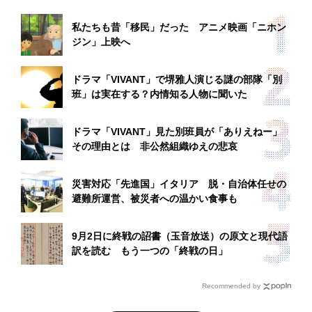
私たちも昔「移民」だった アニメ映画「ニホン
ジン」上映へ
ドラマ「VIVANT」で堺雅人演じる謎の部隊「別
班」は実在する？内情知る人物に聞いた
ドラマ「VIVANT」見た別班員が「ありえねー」
その理由とは 非公然組織ゆえの悲哀
災害対応「先進国」イタリア 脱・自治体任せの
避難所運営、被災者への温かい食事も
9月2日に終戦の詔書（玉音放送）の原文と現代語
訳を読む もう一つの「終戦の日」
Recommended by