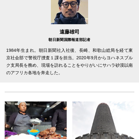
遠藤雄司
朝日新聞国際報道部記者
1984年生まれ。朝日新聞社入社後、長崎、和歌山総局を経て東
京社会部で警視庁捜査１課を担当。2020年9月からヨハネスブル
ク支局長を務め、現場を訪れることをやりがいにサハラ砂漠以南
のアフリカ各地を奔走した。