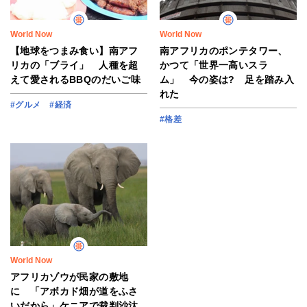
World Now
World Now
【地球をつまみ食い】南アフ
南アフリカのポンテタワー、
リカの「ブライ」 人種を超
かつて「世界一高いスラ
えて愛されるBBQのだいご味
ム」 今の姿は? 足を踏み入
れた
#グルメ
#経済
#格差
World Now
アフリカゾウが民家の敷地
に 「アボカド畑が道をふさ
いだから」ケニアで裁判沙汰