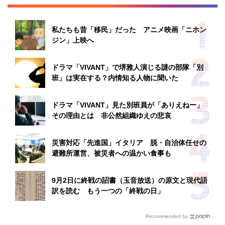
私たちも昔「移民」だった アニメ映画「ニホン
ジン」上映へ
ドラマ「VIVANT」で堺雅人演じる謎の部隊「別
班」は実在する？内情知る人物に聞いた
ドラマ「VIVANT」見た別班員が「ありえねー」
その理由とは 非公然組織ゆえの悲哀
災害対応「先進国」イタリア 脱・自治体任せの
避難所運営、被災者への温かい食事も
9月2日に終戦の詔書（玉音放送）の原文と現代語
訳を読む もう一つの「終戦の日」
Recommended by