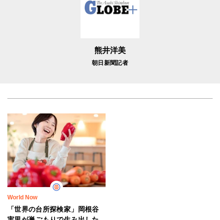
熊井洋美
朝日新聞記者
World Now
「世界の台所探検家」岡根谷
実里が巣ごもりで生み出した