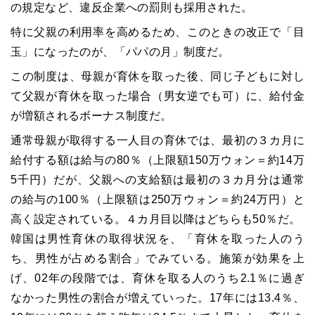
の規定など、違反企業への罰則も採用された。
特に父親の利用率を高めるため、このときの改正で「目
玉」になったのが、「パパの月」制度だ。
この制度は、母親が育休を取った後、同じ子どもに対し
て父親が育休を取った場合（男女逆でも可）に、給付金
が増額されるボーナス制度だ。
通常母親が取得する一人目の育休では、最初の３カ月に
給付する額は給与の80％（上限額150万ウォン＝約14万
5千円）だが、父親への支給額は最初の３カ月分は通常
の給与の100％（上限額は250万ウォン＝約24万円）と
高く設定されている。４カ月目以降はどちらも50％だ。
韓国は男性育休の取得状況を、「育休を取った人のう
ち、男性が占める割合」でみている。施策が効果を上
げ、02年の段階では、育休を取る人のうち2.1％に過ぎ
なかった男性の割合が増えていった。17年には13.4％、