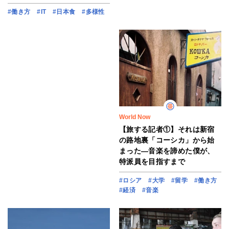
#働き方
#IT
#日本食
#多様性
World Now
【旅する記者①】それは新宿
の路地裏「コーシカ」から始
まった―音楽を諦めた僕が、
特派員を目指すまで
#ロシア
#大学
#留学
#働き方
#経済
#音楽