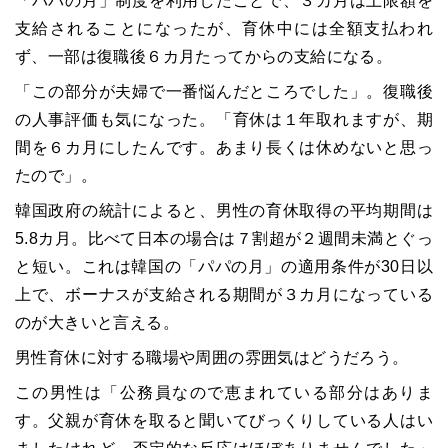
「パパの月」制度を利用したことで、３カ月は上限額を
支給されることになったが、育休中には全額支払われ
ず、一部は復職後６カ月たってからの支給になる。
「この部分が夫婦で一番悩んだところでした」。復職後
の人事評価も気になった。「育休は１年取れますが、期
間を６カ月にしたんです。あまり長くは休めないと思っ
たので」。
韓国政府の統計によると、男性の育休取得の平均期間は
5.8カ月。比べて日本の場合は７割超が２週間未満とぐっ
と短い。これは韓国の「パパの月」の適用条件が30日以
上で、ボーナスが支給される期間が３カ月になっている
のが大きいと言える。
男性育休に対する職場や周囲の雰囲気はどうだろう。
この男性は「公務員なので恵まれている部分はありま
す。父親が育休を取ると聞いてびっくりしている人はい