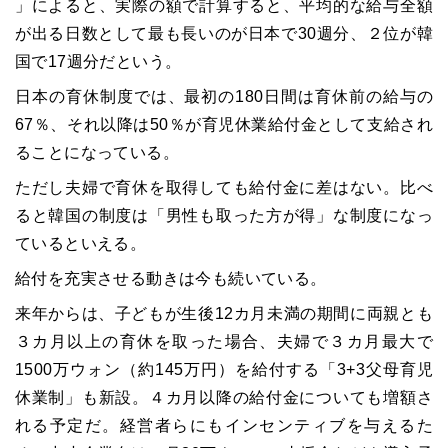
」によると、実際の額で計算すると、平均的な給与全額
が出る日数として最も長いのが日本で30週分、２位が韓
国で17週分だという。
日本の育休制度では、最初の180日間は育休前の給与の
67％、それ以降は50％が育児休業給付金として支給され
ることになっている。
ただし夫婦で育休を取得しても給付金に差はない。比べ
ると韓国の制度は「男性も取った方が得」な制度になっ
ているといえる。
給付を充実させる動きは今も続いている。
来年からは、子どもが生後12カ月未満の期間に両親とも
３カ月以上の育休を取った場合、夫婦で３カ月最大で
1500万ウォン（約145万円）を給付する「3+3父母育児
休業制」も新設。４カ月以降の給付金についても増額さ
れる予定だ。経営者らにもインセンティブを与えるた