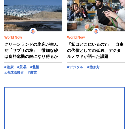
World Now
World Now
グリーンランドの氷床が生ん
「私はどこにいるの?」 自由
だ「サプリの粒」 微細な砂
の代償としての孤独、デジタ
は食料危機の鍵になり得るか
ルノマドが語った課題
#健康
#貿易
#北極
#デジタル
#働き方
#地球温暖化
#農業