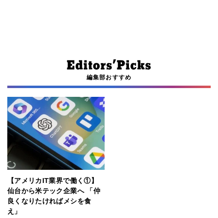
編集部おすすめ
【アメリカIT業界で働く①】
仙台から米テック企業へ 「仲
良くなりたければメシを食
え」