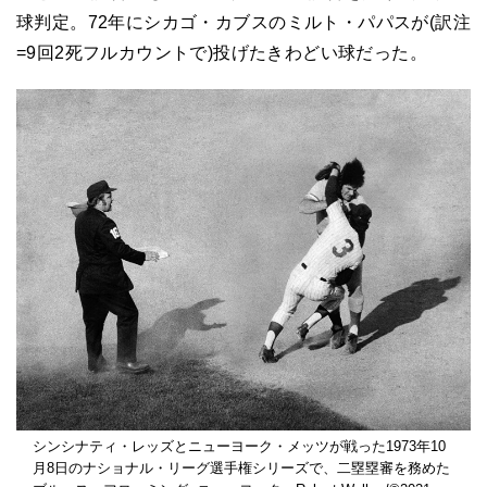
球判定。72年にシカゴ・カブスのミルト・パパスが(訳注
=9回2死フルカウントで)投げたきわどい球だった。
シンシナティ・レッズとニューヨーク・メッツが戦った1973年10
月8日のナショナル・リーグ選手権シリーズで、二塁塁審を務めた