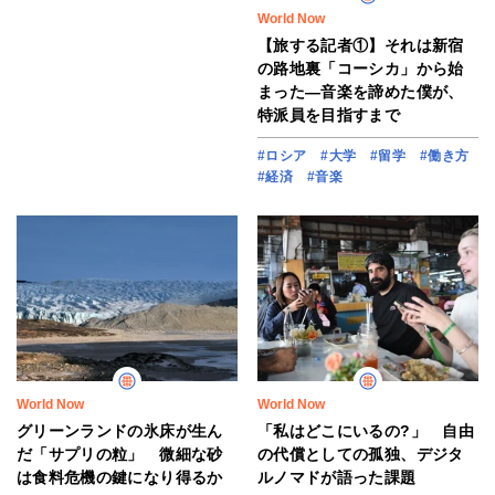
World Now
【旅する記者①】それは新宿
の路地裏「コーシカ」から始
まった―音楽を諦めた僕が、
特派員を目指すまで
#ロシア
#大学
#留学
#働き方
#経済
#音楽
World Now
World Now
グリーンランドの氷床が生ん
「私はどこにいるの?」 自由
だ「サプリの粒」 微細な砂
の代償としての孤独、デジタ
は食料危機の鍵になり得るか
ルノマドが語った課題