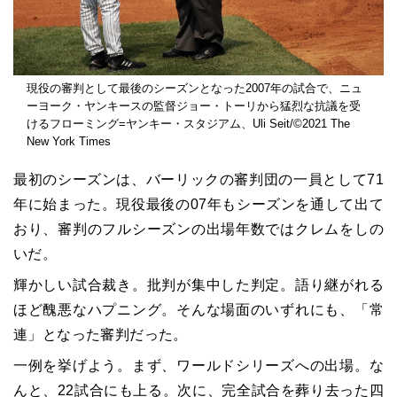
現役の審判として最後のシーズンとなった2007年の試合で、ニュ
ーヨーク・ヤンキースの監督ジョー・トーリから猛烈な抗議を受
けるフローミング=ヤンキー・スタジアム、Uli Seit/©2021 The
New York Times
最初のシーズンは、バーリックの審判団の一員として71
年に始まった。現役最後の07年もシーズンを通して出て
おり、審判のフルシーズンの出場年数ではクレムをしの
いだ。
輝かしい試合裁き。批判が集中した判定。語り継がれる
ほど醜悪なハプニング。そんな場面のいずれにも、「常
連」となった審判だった。
一例を挙げよう。まず、ワールドシリーズへの出場。な
んと、22試合にも上る。次に、完全試合を葬り去った四