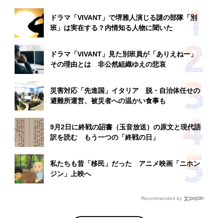
ドラマ「VIVANT」で堺雅人演じる謎の部隊「別
班」は実在する？内情知る人物に聞いた
ドラマ「VIVANT」見た別班員が「ありえねー」
その理由とは 非公然組織ゆえの悲哀
災害対応「先進国」イタリア 脱・自治体任せの
避難所運営、被災者への温かい食事も
9月2日に終戦の詔書（玉音放送）の原文と現代語
訳を読む もう一つの「終戦の日」
私たちも昔「移民」だった アニメ映画「ニホン
ジン」上映へ
Recommended by