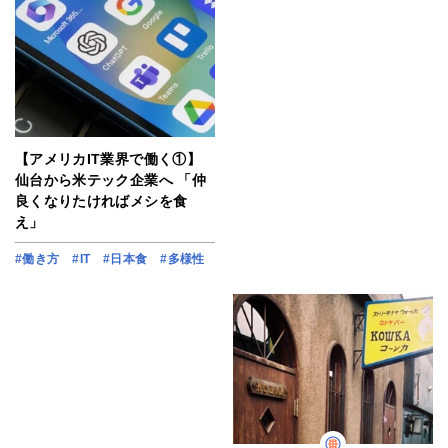
【アメリカIT業界で働く①】
仙台から米テック企業へ 「仲
良くなりたければメシを食
え」
#働き方
#IT
#日本食
#多様性