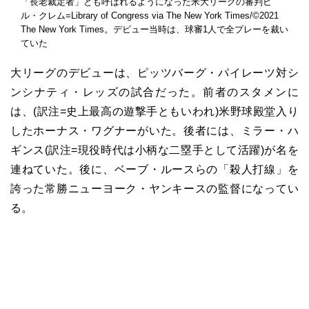
「長老裁定者」とも呼ばれるようになった米大リーグの審判ビ
ル・クレム=Library of Congress via The New York Times/©2021
The New York Times。デビュー当時は、球審1人で全プレーを裁い
ていた
大リーグのデビューは、ピッツバーグ・パイレーツ対シ
ンシナティ・レッズの試合だった。前者のスタメンに
は、(訳注=史上最高の遊撃手ともいわれ)米野球殿堂入り
したホーナス・ワグナーがいた。後者には、ミラー・ハ
ギンス(訳注=現役時代は小柄な二塁手として活躍)が名を
連ねていた。後に、ベーブ・ルースらの「殺人打線」を
誇った常勝ニューヨーク・ヤンキースの監督になってい
る。