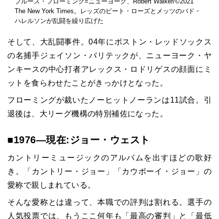
ブルース・フローミング=ニューヨーク、Robert Walker/©2021
The New York Times。レッズのピート・ローズとメッツのバド・
ハレルソンが乱闘を繰り広げた
そして、大乱闘事件。04年にボストン・レッドソックス
の名捕手ジェイソン・バリテックが、ニューヨーク・ヤ
ンキースの中心打者アレックス・ロドリゲスの顔面にミ
ットを食らわせたことがきっかけとなった。
フローミングが裁いたノーヒットノーランは11試合。引
退後は、大リーグ機構の特別補佐になった。
■1976―現在:ジョー・ウェスト
カントリーミュージックのアルバムを出すほどの歌好
き。「カントリー・ジョー」「カウボーイ・ジョー」の
愛称で親しまれている。
そんな愛称とは違って、本職での評判は割れる。選手の
人気投票では、もうここ何年も「最高の審判」と「最低