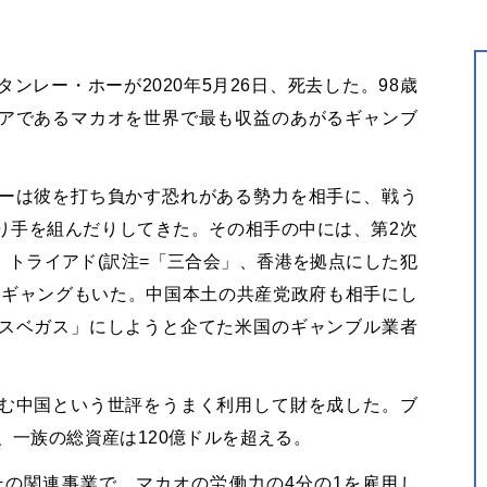
ンレー・ホーが2020年5月26日、死去した。98歳
アであるマカオを世界で最も収益のあがるギャンブ
ーは彼を打ち負かす恐れがある勢力を相手に、戦う
り手を組んだりしてきた。その相手の中には、第2次
トライアド(訳注=「三合会」、香港を拠点にした犯
のギャングもいた。中国本土の共産党政府も相手にし
スベガス」にしようと企てた米国のギャンブル業者
む中国という世評をうまく利用して財を成した。ブ
、一族の総資産は120億ドルを超える。
その関連事業で、マカオの労働力の4分の1を雇用し