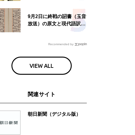
食事も
9月2日に終戦の詔書（玉音
放送）の原文と現代語訳を
読む もう一つの「終戦の
日」
Recommended by
VIEW ALL
関連サイト
朝日新聞（デジタル版）