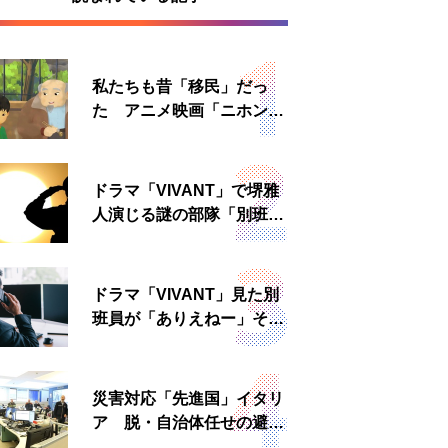
私たちも昔「移民」だっ
た アニメ映画「ニホンジ
ン」上映へ
ドラマ「VIVANT」で堺雅
人演じる謎の部隊「別班」
は実在する？内情知る人物
に聞いた
ドラマ「VIVANT」見た別
班員が「ありえねー」その
理由とは 非公然組織ゆえ
の悲哀
災害対応「先進国」イタリ
ア 脱・自治体任せの避難
所運営、被災者への温かい