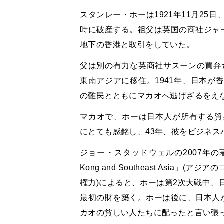
スタンレー・ホーは1921年11月2
時に破産する。祖父は英国の商社ジャー
地下の香港と取引をしていた。
父は別の有力な英商社サスーンの買弁だ
東南アジアに移住。1941年、日本が
の難民とともにマカオへ逃げざるをえ
マカオで、ホーは日本人が所有する貿
にとても感銘し、43年、彼をビジネス
ジョー・スタッドウェルの2007年の著書「Asian
Kong and Southeast Asi
権力)によると、ホーは第2次大戦中、
最初の財を築く。ホーは後に、日本人が
カオの貧しい人たちに配ったと言い張