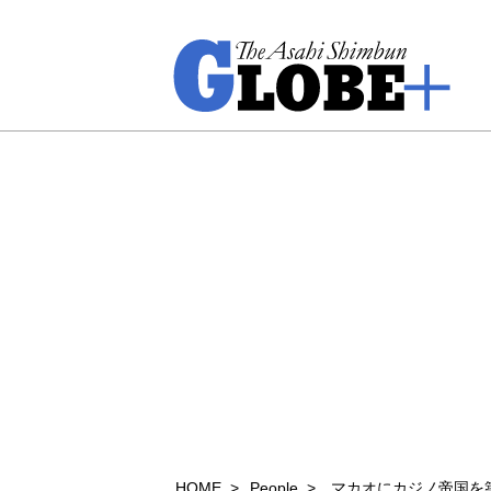
HOME
People
マカオにカジノ帝国を