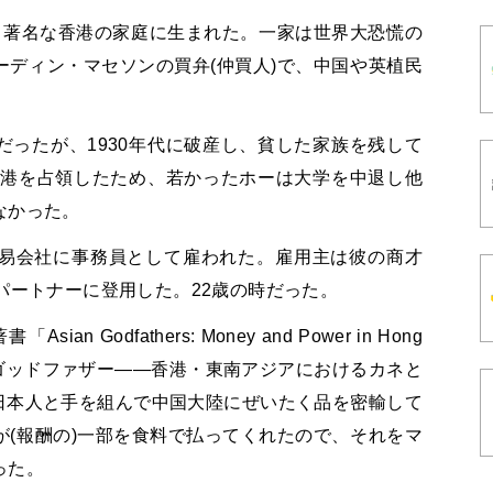
5日、著名な香港の家庭に生まれた。一家は世界大恐慌の
ディン・マセソンの買弁(仲買人)で、中国や英植民
ったが、1930年代に破産し、貧した家族を残して
香港を占領したため、若かったホーは大学を中退し他
なかった。
易会社に事務員として雇われた。雇用主は彼の商才
パートナーに登用した。22歳の時だった。
 Godfathers: Money and Power in Hong
a」(アジアのゴッドファザー――香港・東南アジアにおけるカネと
日本人と手を組んで中国大陸にぜいたく品を密輸して
(報酬の)一部を食料で払ってくれたので、それをマ
った。