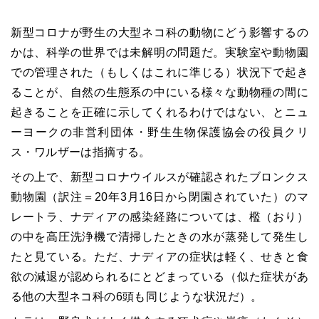
新型コロナが野生の大型ネコ科の動物にどう影響するの
かは、科学の世界では未解明の問題だ。実験室や動物園
での管理された（もしくはこれに準じる）状況下で起き
ることが、自然の生態系の中にいる様々な動物種の間に
起きることを正確に示してくれるわけではない、とニュ
ーヨークの非営利団体・野生生物保護協会の役員クリ
ス・ワルザーは指摘する。
その上で、新型コロナウイルスが確認されたブロンクス
動物園（訳注＝20年3月16日から閉園されていた）のマ
レートラ、ナディアの感染経路については、檻（おり）
の中を高圧洗浄機で清掃したときの水が蒸発して発生し
たと見ている。ただ、ナディアの症状は軽く、せきと食
欲の減退が認められるにとどまっている（似た症状があ
る他の大型ネコ科の6頭も同じような状況だ）。