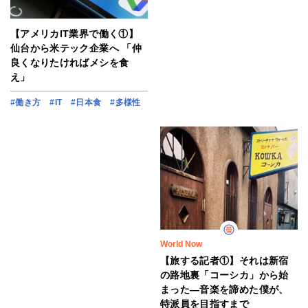
【アメリカIT業界で働く①】
仙台から米テック企業へ 「仲
良くなりたければメシを食
え」
#働き方
#IT
#日本食
#多様性
World Now
【旅する記者①】それは新宿
の路地裏「コーシカ」から始
まった―音楽を諦めた僕が、
特派員を目指すまで