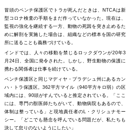
冒頭のペンチ保護区でトラが死んだときは、NTCAは新
型コロナ検査の手順をまだ作っていなかった。現在は、
監視の強化を継続する一方、動物の死因を突き止めるた
めに解剖を実施した場合は、組織などの標本を国の研究
所に送ることも義務づけている。
インドでは、人々の移動を禁じるロックダウンが20年3
月24日、全国に発令された。しかし、野生動物の保護に
携わる関係者は仕事を続けている。
ペンチ保護区と同じマディヤ・プラデシュ州にあるカン
ハ・トラ保護区。362平方マイル（940平方キロ弱）の区
域内には、90頭がすんでいると推定されている。「ここ
には、専門の獣医師たちがいて、動物病院もあるので、
体制は整っている」と現地責任者のL・クリシュナモー
シー。「どこでも懸念を呼んでいる問題だが、私たちも
決して怠りのないようにしたい」