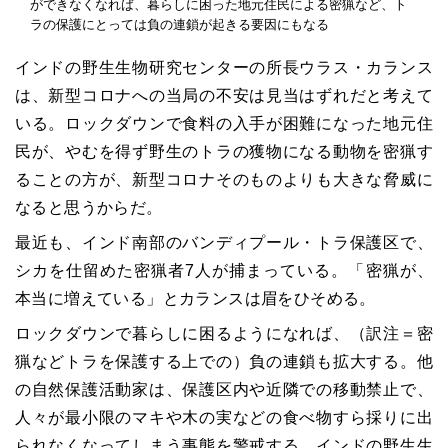
ができなくなれば、暮らしに困った地元住民による密猟など、ト
ラの保護にとっては負の連鎖が起きる要因にもなる
インドの野生生物研究センターの所長ウラス・カランス
は、新型コロナへの当局の不安は見当はずれだと考えて
いる。ロックダウンで食料の入手が困難になった地元住
民が、やむを得ず野生のトラの獲物になる動物を密猟す
ることの方が、新型コロナそのものよりも大きな脅威に
なると思うからだ。
最近も、インド南部のバンディプール・トラ保護区で、
シカを仕留めた密猟者7人が捕まっている。「密猟が、
本当に増えている」とカランスは眉をひそめる。
ロックダウンで暮らしに困るようになれば、（訳注＝密
猟などトラを保護する上での）負の連鎖も拡大する。他
の自然保護活動家は、保護区内や近隣での移動禁止で、
人々が最小限のマキや木の実などの食べ物すら採りに出
られなくなってしまう事態を警戒する。インドの野生生