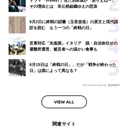
ドラマ「VIVANT」見た別班員が「ありえねー」
その理由とは 非公然組織ゆえの悲哀
9月2日に終戦の詔書（玉音放送）の原文と現代語
訳を読む もう一つの「終戦の日」
災害対応「先進国」イタリア 脱・自治体任せの
避難所運営、被災者への温かい食事も
8月15日は「終戦の日」、だが「戦争が終わった
日」は国によって異なる？
Recommended by
VIEW ALL
関連サイト