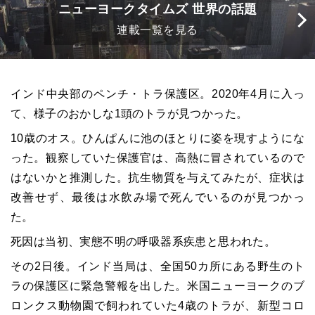
ニューヨークタイムズ 世界の話題
連載一覧を見る
インド中央部のペンチ・トラ保護区。2020年4月に入っ
て、様子のおかしな1頭のトラが見つかった。
10歳のオス。ひんぱんに池のほとりに姿を現すようにな
った。観察していた保護官は、高熱に冒されているので
はないかと推測した。抗生物質を与えてみたが、症状は
改善せず、最後は水飲み場で死んでいるのが見つかっ
た。
死因は当初、実態不明の呼吸器系疾患と思われた。
その2日後。インド当局は、全国50カ所にある野生のト
ラの保護区に緊急警報を出した。米国ニューヨークのブ
ロンクス動物園で飼われていた4歳のトラが、新型コロ