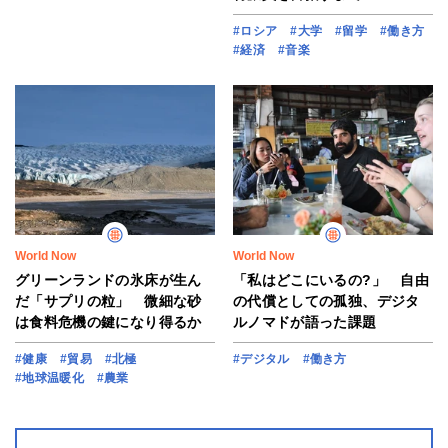
#ロシア
#大学
#留学
#働き方
#経済
#音楽
World Now
World Now
グリーンランドの氷床が生ん
「私はどこにいるの?」 自由
だ「サプリの粒」 微細な砂
の代償としての孤独、デジタ
は食料危機の鍵になり得るか
ルノマドが語った課題
#健康
#貿易
#北極
#デジタル
#働き方
#地球温暖化
#農業