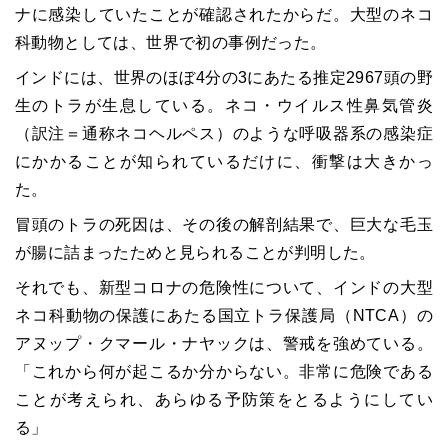
ナに感染していたことが確認されたからだ。大型のネコ
科動物としては、世界で初の事例だった。
インドには、世界のほぼ4分の3にあたる推定2967頭の野
生のトラが生息している。ネコ・ウイルス性鼻気管炎
（訳注＝通称ネコヘルペス）のような呼吸器系の感染症
にかかることが知られているだけに、衝撃は大きかっ
た。
冒頭のトラの死因は、その後の解剖結果で、巨大な毛玉
が腸に詰まったためと見られることが判明した。
それでも、新型コロナの危険性について、インドの大型
ネコ科動物の保護にあたる国立トラ保護局（NTCA）の
アヌップ・クマール・ナヤックは、警戒を強めている。
「これから何が起こるか分からない。非常に危険である
ことが考えられ、あらゆる予防策をとるようにしてい
る」