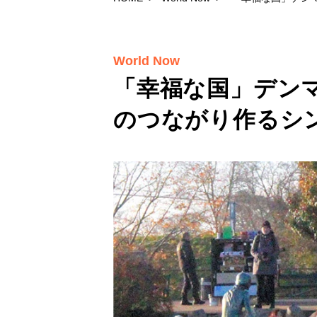
World Now
「幸福な国」デン
のつながり作るシ