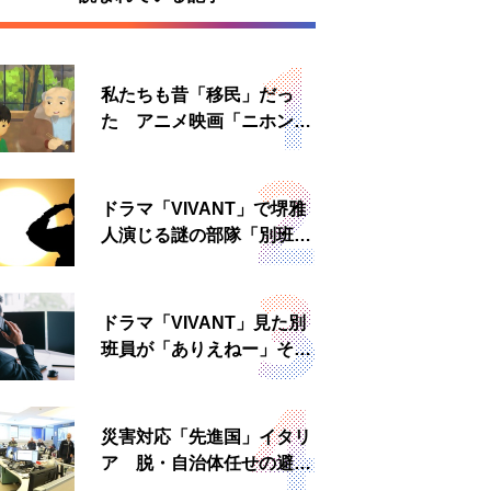
私たちも昔「移民」だっ
た アニメ映画「ニホンジ
ン」上映へ
ドラマ「VIVANT」で堺雅
人演じる謎の部隊「別班」
は実在する？内情知る人物
に聞いた
ドラマ「VIVANT」見た別
班員が「ありえねー」その
理由とは 非公然組織ゆえ
の悲哀
災害対応「先進国」イタリ
ア 脱・自治体任せの避難
所運営、被災者への温かい