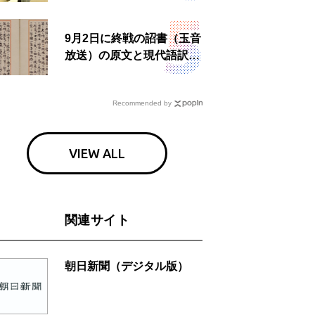
食事も
9月2日に終戦の詔書（玉音
放送）の原文と現代語訳を
読む もう一つの「終戦の
日」
Recommended by
VIEW ALL
関連サイト
朝日新聞（デジタル版）