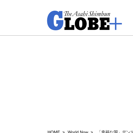
HOME
World Now
「幸福な国」デン