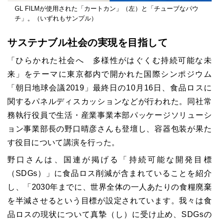
GL FILMが使用された「カートカン」（左）と「チューブなパウ
チ」。（いずれもサンプル）
サステナブル社会の実現を目指して
「ひらかれた社会へ 多様性がはぐくむ持続可能な未
来」をテーマに東京都内で開かれた国際シンポジウム
「朝日地球会議2019」最終日の10月16日、食品ロスに
関するパネルディスカッションなどが行われた。同社常
務執行役員で生活・産業事業本部パッケージソリューシ
ョン事業部長の野口晴彦さんも登壇し、容器包装が果た
す役目について講演を行った。
野口さんは、国連が掲げる「持続可能な開発目標
（SDGs）」に食品ロス削減が含まれていることを紹介
し、「2030年までに、世界全体の一人あたりの食糧廃棄
を半減させるという目標が設定されています。我々は食
品ロスの現状について真摯（し）に受け止め、SDGsの