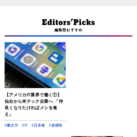
編集部おすすめ
【アメリカIT業界で働く①】
仙台から米テック企業へ 「仲
良くなりたければメシを食
え」
#働き方
#IT
#日本食
#多様性