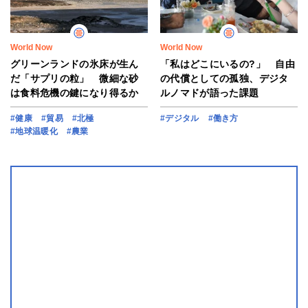
World Now
World Now
グリーンランドの氷床が生ん
「私はどこにいるの?」 自由
だ「サプリの粒」 微細な砂
の代償としての孤独、デジタ
は食料危機の鍵になり得るか
ルノマドが語った課題
#健康
#貿易
#北極
#デジタル
#働き方
#地球温暖化
#農業