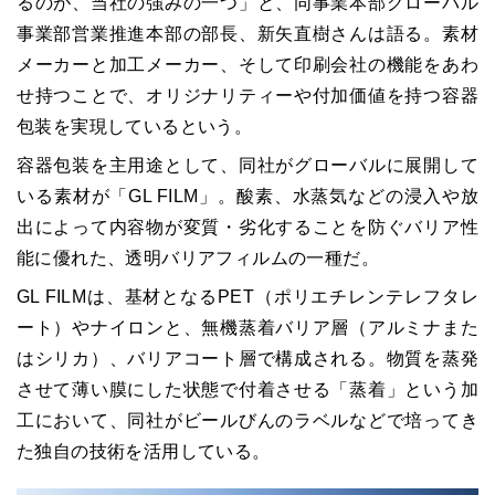
るのが、当社の強みの一つ」と、同事業本部グローバル
事業部営業推進本部の部長、新矢直樹さんは語る。素材
メーカーと加工メーカー、そして印刷会社の機能をあわ
せ持つことで、オリジナリティーや付加価値を持つ容器
包装を実現しているという。
容器包装を主用途として、同社がグローバルに展開して
いる素材が「GL FILM」。酸素、水蒸気などの浸入や放
出によって内容物が変質・劣化することを防ぐバリア性
能に優れた、透明バリアフィルムの一種だ。
GL FILMは、基材となるPET（ポリエチレンテレフタレ
ート）やナイロンと、無機蒸着バリア層（アルミナまた
はシリカ）、バリアコート層で構成される。物質を蒸発
させて薄い膜にした状態で付着させる「蒸着」という加
工において、同社がビールびんのラベルなどで培ってき
た独自の技術を活用している。