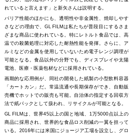
れていると言えます」と新矢さんは説明する。
バリア性能のほかにも、透明性や非金属性、焼却しやす
さなどの理由で、GL FILMは私たちが普段目にするさま
ざまな商品に使われている。特にレトルト食品では、高
温での殺菌処理に対応した耐熱性能を発揮。さらに、ア
ルミなどの金属を使用していないため電子レンジ調理が
可能となる。食品以外の分野でも、ディスプレイや太陽
電池、医療・医薬包材などに採用されている。
画期的な応用例が、同社の開発した紙製の小型飲料容器
「カートカン」だ。常温流通や長期保存ができ、自動販
売機でホットでの販売も可能。自治体の指定する回収方
法で紙パックとして扱われ、リサイクルが可能となる。
GL FILMは、世界45以上の国と地域、1万5000点以上の
商品に採用され、世界的な食品ロス削減の一翼を担って
いる。2016年には米国にジョージア工場を設立し、グロ