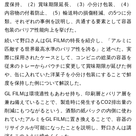
度保持、（2）賞味期限延長、（3）小分け包装、（4）
内容物の付着防止、（5）輸送時の損傷軽減、の5つに分
類。それぞれの事例を説明し、共通する要素として容器
包装のバリア性能向上を挙げた。
続いて野口さんはGL FILMの特長を紹介し、「アルミに
匹敵する世界最高水準のバリア性を誇る」と述べた。実
際に採用されたケースとして、コンビニの総菜の容器を
従来のトレーからパウチに変更して賞味期限が延びた例
や、缶に入れていた洋菓子を小分け包装にすることで鮮
度を保持した例について解説した。
GL FILMは環境適性もあわせ持ち、印刷層とバリア層を
兼ね備えていることで、製造時に発生するCO2排出量の
削減にもつながるという。酒類の紙パックの内側に使わ
れていたアルミをGL FILMに置き換えることで、容器の
リサイクルが可能になったことを説明し、野口さんは講