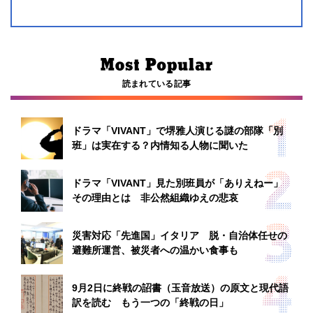
読まれている記事
ドラマ「VIVANT」で堺雅人演じる謎の部隊「別
班」は実在する？内情知る人物に聞いた
ドラマ「VIVANT」見た別班員が「ありえねー」
その理由とは 非公然組織ゆえの悲哀
災害対応「先進国」イタリア 脱・自治体任せの
避難所運営、被災者への温かい食事も
9月2日に終戦の詔書（玉音放送）の原文と現代語
訳を読む もう一つの「終戦の日」