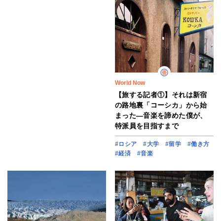
World Now
【旅する記者①】それは新宿
の路地裏「コーシカ」から始
まった―音楽を諦めた僕が、
特派員を目指すまで
#ロシア
#大学
#留学
#働き方
#経済
#音楽