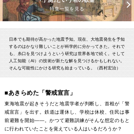
｢予測｣という名の欲望
特集一覧を見る
日本でも期待が高かった地震予知。現在、大地震発生を予知
するのはかなり難しいことが科学的に分かってきた。それで
も、糸口を見つけようという研究は世界各地で続く。そして
人工知能（AI）の技術が新たな解を見つけるかもしれない。
そんな可能性にかける研究も始まっている。（西村宏治）
■あきらめた「警戒宣言」
東海地震が起きそうだと地震学者が判断し、首相が「警
戒宣言」を出す。鉄道は運休し、学校は休校、住民は事
前避難を開始――。かつて避難訓練がそんな想定のもと
に行われていたことを覚えている人はいるだろうか？