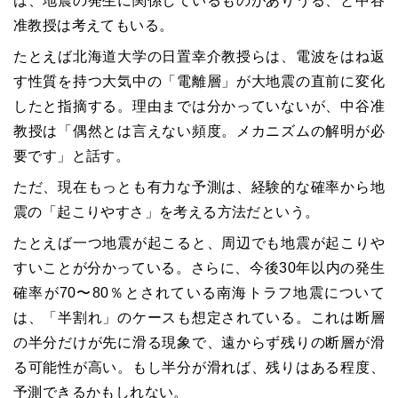
は、地震の発生に関係しているものがありうる、と中谷
准教授は考えてもいる。
たとえば北海道大学の日置幸介教授らは、電波をはね返
す性質を持つ大気中の「電離層」が大地震の直前に変化
したと指摘する。理由までは分かっていないが、中谷准
教授は「偶然とは言えない頻度。メカニズムの解明が必
要です」と話す。
ただ、現在もっとも有力な予測は、経験的な確率から地
震の「起こりやすさ」を考える方法だという。
たとえば一つ地震が起こると、周辺でも地震が起こりや
すいことが分かっている。さらに、今後30年以内の発生
確率が70〜80％とされている南海トラフ地震について
は、「半割れ」のケースも想定されている。これは断層
の半分だけが先に滑る現象で、遠からず残りの断層が滑
る可能性が高い。もし半分が滑れば、残りはある程度、
予測できるかもしれない。