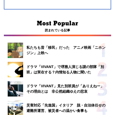
読まれている記事
私たちも昔「移民」だった アニメ映画「ニホン
ジン」上映へ
ドラマ「VIVANT」で堺雅人演じる謎の部隊「別
班」は実在する？内情知る人物に聞いた
ドラマ「VIVANT」見た別班員が「ありえねー」
その理由とは 非公然組織ゆえの悲哀
災害対応「先進国」イタリア 脱・自治体任せの
避難所運営、被災者への温かい食事も