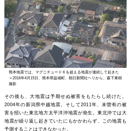
熊本地震では、マグニチュード６を超える地震が連続して起きた
＝2016年4月15日、熊本県益城町、朝日新聞社ヘリから、森下東樹
撮影
その後も、大地震は予期せぬ被害をもたらし続けた。
2004年の新潟県中越地震。そして2011年、未曽有の被
害を招いた東北地方太平洋沖地震が発生。東北沖では大
地震が繰り返し起きていたにもかかわらず、この地震も
予測することはできなかった。