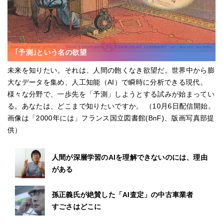
｢予測｣という名の欲望
未来を知りたい。それは、人間の飽くなき欲望だ。世界中から膨
大なデータを集め、人工知能（AI）で瞬時に分析できる現代。
様々な分野で、一歩先を「予測」しようとする試みが始まってい
る。あなたは、どこまで知りたいですか。 （10月6日配信開始。
画像は「2000年には」フランス国立図書館(BnF)、版画写真部提
供）
人間が深層学習のAIを理解できないのには、理由
がある
孫正義氏が絶賛した「AI査定」の中古車業者
すごさはどこに