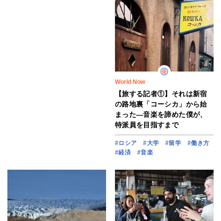
World Now
【旅する記者①】それは新宿
の路地裏「コーシカ」から始
まった―音楽を諦めた僕が、
特派員を目指すまで
#ロシア
#大学
#留学
#働き方
#経済
#音楽