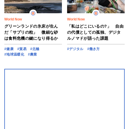
World Now
World Now
グリーンランドの氷床が生ん
「私はどこにいるの?」 自由
だ「サプリの粒」 微細な砂
の代償としての孤独、デジタ
は食料危機の鍵になり得るか
ルノマドが語った課題
#健康
#貿易
#北極
#デジタル
#働き方
#地球温暖化
#農業