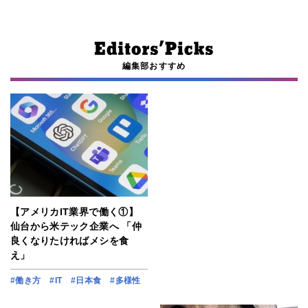
編集部おすすめ
【アメリカIT業界で働く①】
仙台から米テック企業へ 「仲
良くなりたければメシを食
え」
#働き方
#IT
#日本食
#多様性