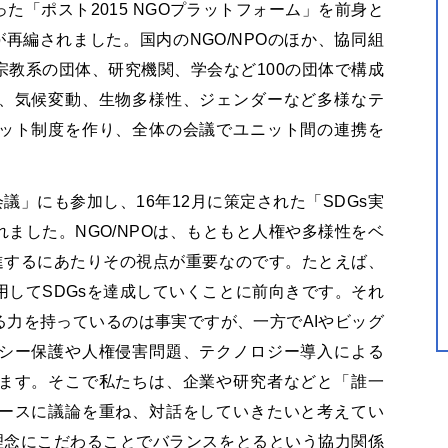
た「ポスト2015 NGOプラットフォーム」を前身と
が再編されました。国内のNGO/NPOのほか、協同組
教系の団体、研究機関、学会など100の団体で構成
、気候変動、生物多様性、ジェンダーなど多様なテ
ット制度を作り、全体の会議でユニット間の連携を
議」にも参加し、16年12月に策定された「SDGs実
ました。NGO/NPOは、もともと人権や多様性をベ
進するにあたりその視点が重要なのです。たとえば、
してSDGsを達成していくことに前向きです。それ
力を持っているのは事実ですが、一方でAIやビッグ
シー保護や人権侵害問題、テクノロジー導入による
ます。そこで私たちは、企業や研究者などと「誰一
ースに議論を重ね、対話をしていきたいと考えてい
理念にこだわることでバランスをとるという協力関係