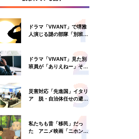
ドラマ「VIVANT」で堺雅
人演じる謎の部隊「別班」
は実在する？内情知る人物
に聞いた
ドラマ「VIVANT」見た別
班員が「ありえねー」その
理由とは 非公然組織ゆえ
の悲哀
災害対応「先進国」イタリ
ア 脱・自治体任せの避難
所運営、被災者への温かい
食事も
私たちも昔「移民」だっ
た アニメ映画「ニホンジ
ン」上映へ