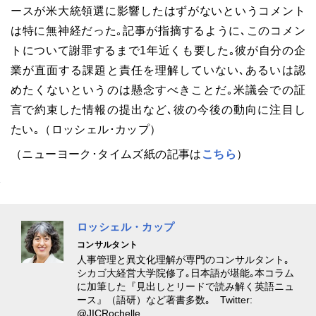
ースが米大統領選に影響したはずがないというコメント
は特に無神経だった｡記事が指摘するように､このコメン
トについて謝罪するまで1年近くも要した｡彼が自分の企
業が直面する課題と責任を理解していない､あるいは認
めたくないというのは懸念すべきことだ｡米議会での証
言で約束した情報の提出など､彼の今後の動向に注目し
たい｡（ロッシェル･カップ）
（ニューヨーク･タイムズ紙の記事は
こちら
）
ロッシェル・カップ
コンサルタント
人事管理と異文化理解が専門のコンサルタント｡
シカゴ大経営大学院修了｡日本語が堪能｡本コラム
に加筆した『見出しとリードで読み解く英語ニュ
ース』（語研）など著書多数｡ Twitter:
@JICRochelle