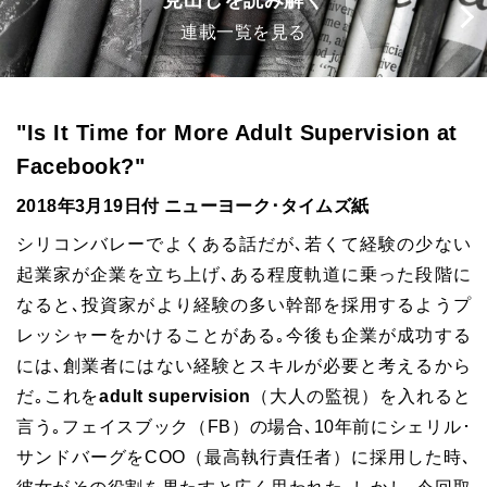
見出しを読み解く
連載一覧を見る
"Is It Time for More Adult Supervision at
Facebook?"
2018年3月19日付 ニューヨーク･タイムズ紙
シリコンバレーでよくある話だが､若くて経験の少ない
起業家が企業を立ち上げ､ある程度軌道に乗った段階に
なると､投資家がより経験の多い幹部を採用するようプ
レッシャーをかけることがある｡今後も企業が成功する
には､創業者にはない経験とスキルが必要と考えるから
だ｡これを
adult supervision
（大人の監視）を入れると
言う｡フェイスブック（FB）の場合､10年前にシェリル･
サンドバーグをCOO（最高執行責任者）に採用した時､