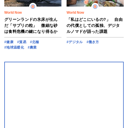
World Now
World Now
グリーンランドの氷床が生ん
「私はどこにいるの?」 自由
だ「サプリの粒」 微細な砂
の代償としての孤独、デジタ
は食料危機の鍵になり得るか
ルノマドが語った課題
#健康
#貿易
#北極
#デジタル
#働き方
#地球温暖化
#農業