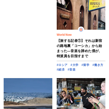
World Now
【旅する記者①】それは新宿
の路地裏「コーシカ」から始
まった―音楽を諦めた僕が、
特派員を目指すまで
#ロシア
#大学
#留学
#働き方
#経済
#音楽