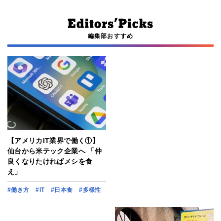
編集部おすすめ
【アメリカIT業界で働く①】
仙台から米テック企業へ 「仲
良くなりたければメシを食
え」
#働き方
#IT
#日本食
#多様性