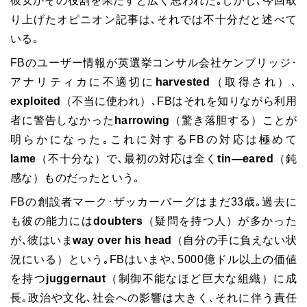
彼女がその役割を果たすと広く思われた｡しかし､今回取
り上げたオピニオン記事は､それでは不十分だと述べて
いる｡
FBのユーザー情報が英選挙コンサル会社ケンブリッジ･
アナリティカに不適切に
harvested
（取得され）､
exploited
（不当に使われ）､FBはそれを知りながら利用
者に警告しなかった
harrowing
（驚き落胆する）ことが
明らかになった｡これに対するFBの対応は極めて
lame
（不十分な）で､最初の対応は全く
tin―eared
（鈍
感な）ものだったという｡
FBの創設者マーク･ザッカーバーグはまだ33歳｡過去に
も彼の能力には
doubters
（疑問を持つ人）が多かった
が､彼はいま
way over his head
（自分の手に負えない状
況にいる）という｡FBはいまや､5000億ドル以上の価値
を持つ
juggernaut
（制御不能なほど巨大な組織）に成
長｡政治や文化､社会への影響は大きく､それに伴う責任