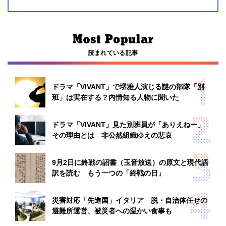
読まれている記事
ドラマ「VIVANT」で堺雅人演じる謎の部隊「別
班」は実在する？内情知る人物に聞いた
ドラマ「VIVANT」見た別班員が「ありえねー」
その理由とは 非公然組織ゆえの悲哀
9月2日に終戦の詔書（玉音放送）の原文と現代語
訳を読む もう一つの「終戦の日」
災害対応「先進国」イタリア 脱・自治体任せの
避難所運営、被災者への温かい食事も