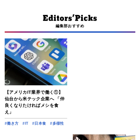
編集部おすすめ
【アメリカIT業界で働く①】
仙台から米テック企業へ 「仲
良くなりたければメシを食
え」
#働き方
#IT
#日本食
#多様性