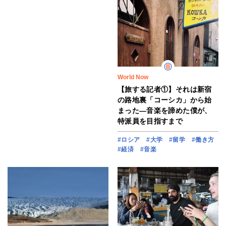
World Now
【旅する記者①】それは新宿
の路地裏「コーシカ」から始
まった―音楽を諦めた僕が、
特派員を目指すまで
#ロシア
#大学
#留学
#働き方
#経済
#音楽