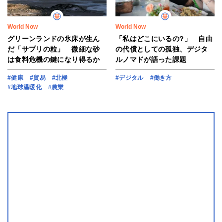
World Now
World Now
グリーンランドの氷床が生ん
「私はどこにいるの?」 自由
だ「サプリの粒」 微細な砂
の代償としての孤独、デジタ
は食料危機の鍵になり得るか
ルノマドが語った課題
#健康
#貿易
#北極
#デジタル
#働き方
#地球温暖化
#農業