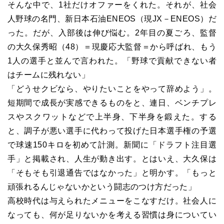
そんな中で、1社だけオファーをくれた。それが、社会
人野球の名門、新日本石油ENEOS（現JX－ENEOS）だ
った。だが、入部後は伸び悩む。2年目の夏ごろ、監督
の大久保秀昭（48）＝現慶応大監督＝から呼ばれ、もう
1人の選手と並んで言われた。「野球で貢献できない者
はチームに残れない」
「どうせクビなら、やりたいことをやって辞めよう」。
短期間で成長が実感できるものをと、連日、ベンチプレ
スやスクワットなどで上半身、下半身を鍛えた。する
と、調子が悪い選手に代わって投げた日本選手権の予選
で球速150キロを初めて計測。新聞に「ドラフト注目選
手」と掲載され、人生が動き出す。とはいえ、大久保は
「そもそも引退通告ではなかった」と明かす。「もっと
頑張れるんじゃないかという闘志のつけ方だった」
高校時代は与えられたメニューをこなすだけ。社会人に
なっても、何が足りないかを考える習慣は身についてい