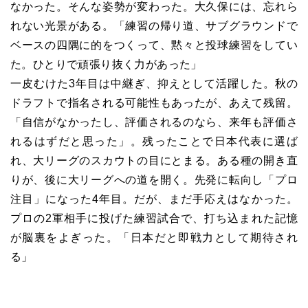
なかった。そんな姿勢が変わった。大久保には、忘れら
れない光景がある。「練習の帰り道、サブグラウンドで
ベースの四隅に的をつくって、黙々と投球練習をしてい
た。ひとりで頑張り抜く力があった」
一皮むけた3年目は中継ぎ、抑えとして活躍した。秋の
ドラフトで指名される可能性もあったが、あえて残留。
「自信がなかったし、評価されるのなら、来年も評価さ
れるはずだと思った」。残ったことで日本代表に選ば
れ、大リーグのスカウトの目にとまる。ある種の開き直
りが、後に大リーグへの道を開く。先発に転向し「プロ
注目」になった4年目。だが、まだ手応えはなかった。
プロの2軍相手に投げた練習試合で、打ち込まれた記憶
が脳裏をよぎった。「日本だと即戦力として期待され
る」