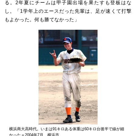
る。2年夏にチームは甲子園出場を果たすも登板はな
し。「1学年上のエースだった先輩は、足が速くて打撃
もよかった。何も勝てなかった」
横浜商大高時代。いまは91キロある体重は60キロ台後半で線が細
かった＝2004年7月、横浜市