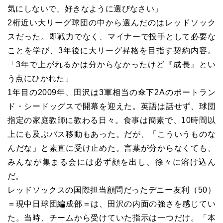
気にしないで、好きなように選びなさい」
2
桁近い大リーグ球団の中から選んだのはレッドソック
スだった。即戦力でなく、マイナーで投手として必要な
ことを学び、3年後に大リーグ昇格を目指す契約内容。
「3年で上がれるかは分からなかったけど『成長』とい
う点にひかれた」
1
年目の2009年、田沢は3軍相当の傘下2Aのポートラン
ド・シードッグスで開幕を迎えた。英語は話せず、球団
指定の家庭教師に教わる日々。食事は簡素で、10時間以
上にも及ぶバス移動もあった。だが、「こういうものな
んだな」と素直に受け止めた。言葉が分からなくても、
みんなが集まる会には必ず顔を出し、徐々に溶け込ん
だ。
レッドソックスの国際担当顧問だったデニー友利（50）
＝現中日球団編成部＝は、田沢の内面の強さを感じてい
た。当時、チームから受けていた指示は一つだけ。「本