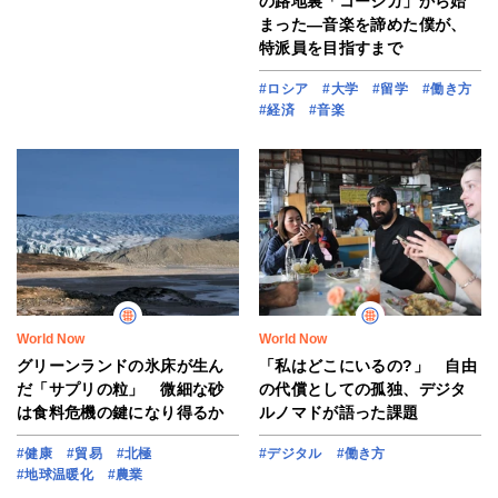
の路地裏「コーシカ」から始
まった―音楽を諦めた僕が、
特派員を目指すまで
#ロシア
#大学
#留学
#働き方
#経済
#音楽
World Now
World Now
グリーンランドの氷床が生ん
「私はどこにいるの?」 自由
だ「サプリの粒」 微細な砂
の代償としての孤独、デジタ
は食料危機の鍵になり得るか
ルノマドが語った課題
#健康
#貿易
#北極
#デジタル
#働き方
#地球温暖化
#農業