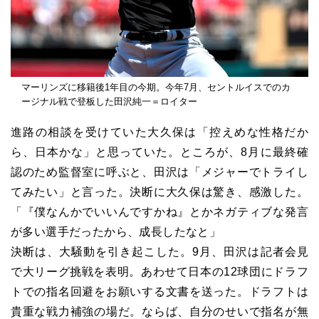
マーリンズに移籍後1年目の今期。今年7月、セントルイスでのカ
ージナル戦で登板した田沢純一＝ロイター
進路の相談を受けていた大久保は「控えめな性格だか
ら、日本かな」と思っていた。ところが、8月に最終確
認のため監督室に呼ぶと、田沢は「メジャーでトライし
てみたい」と言った。決断に大久保は驚き、感激した。
「『僕なんかでいいんですかね』とかネガティブな発言
が多い選手だったから、成長したなと」
決断は、大騒動を引き起こした。9月、田沢は記者会見
で大リーグ挑戦を表明。あわせて日本の12球団にドラフ
トでの指名回避をお願いする文書を送った。ドラフトは
貴重な戦力補強の場だ。ならば、自分のせいで指名が無