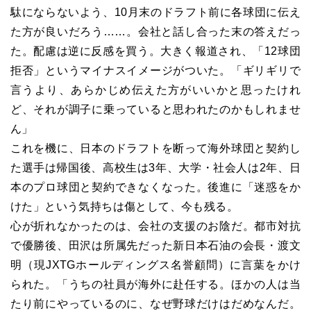
駄にならないよう、10月末のドラフト前に各球団に伝え
た方が良いだろう……。会社と話し合った末の答えだっ
た。配慮は逆に反感を買う。大きく報道され、「12球団
拒否」というマイナスイメージがついた。「ギリギリで
言うより、あらかじめ伝えた方がいいかと思ったけれ
ど、それが調子に乗っていると思われたのかもしれませ
ん」
これを機に、日本のドラフトを断って海外球団と契約し
た選手は帰国後、高校生は3年、大学・社会人は2年、日
本のプロ球団と契約できなくなった。後進に「迷惑をか
けた」という気持ちは傷として、今も残る。
心が折れなかったのは、会社の支援のお陰だ。都市対抗
で優勝後、田沢は所属先だった新日本石油の会長・渡文
明（現JXTGホールディングス名誉顧問）に言葉をかけ
られた。「うちの社員が海外に赴任する。ほかの人は当
たり前にやっているのに、なぜ野球だけはだめなんだ。