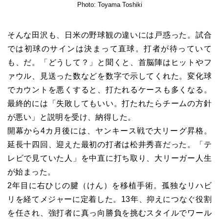
Photo: Toyama Toshiki
そんな田沢も、日米の野球観の違いには戸惑った。試合
では初球のサインは決まって直球。打者が待っていて
も、だ。「どうして？」と聞くと、首脳陣はヒットやフ
ァウル、見送った数などを数字で示してくれた。変化球
でカウントを悪くすると、打たれるケースも多くなる。
最終的には「失敗してもいい。打たれたらチームの方針
が悪い」と説明を受け、納得した。
開幕から4カ月後には、ヤンキース戦で大リーグ昇格。
延長十四回、迎えた最初の打者は松井秀喜だった。「テ
レビで見ていた人」を中直に打ち取り、大リーガー人生
が始まった。
2
年目に右ひじの腱（けん）を移植手術。孤独なリハビ
リを経てメジャーに定着した。13年、抑えにつなぐ役割
を任され、強打者に真っ向勝負を挑むスタイルでワール