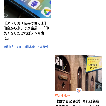
【アメリカIT業界で働く①】
仙台から米テック企業へ 「仲
良くなりたければメシを食
え」
#働き方
#IT
#日本食
#多様性
World Now
【旅する記者①】それは新宿