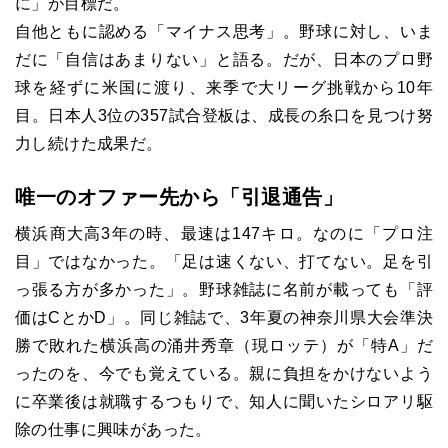
に」が目標だ。
自他ともに認める「マイナス思考」。野球に対し、いま
だに「自信はあまりない」と語る。だが、日本のプロ野
球を経ずに米国に渡り、来季で大リーグ挑戦から10年
目。日本人3位の357試合登板は、成長の糸口を見つけ努
力し続けた成果だ。
唯一のオファー先から「引退通告」
横浜商大高3年の時、最速は147キロ。なのに「プロ注
目」ではなかった。「足は速くない、打てない。足を引
っ張る方が多かった」。野球雑誌に名前が載っても「評
価はCとかD」。同じ雑誌で、3年夏の神奈川県大会準決
勝で敗れた横浜高の涌井秀章（現ロッテ）が「特A」だ
ったのを、今でも覚えている。親に負担をかけないよう
に卒業後は就職するつもりで、知人に聞いたシロアリ駆
除の仕事に興味があった。