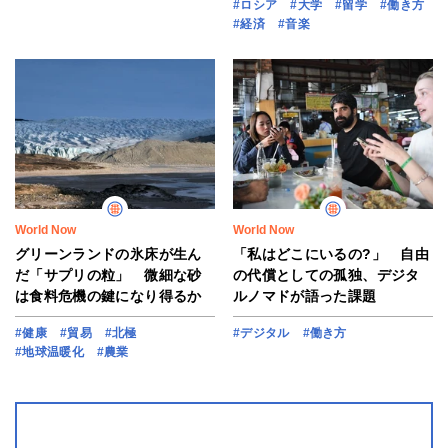
#ロシア
#大学
#留学
#働き方
#経済
#音楽
World Now
World Now
グリーンランドの氷床が生ん
「私はどこにいるの?」 自由
だ「サプリの粒」 微細な砂
の代償としての孤独、デジタ
は食料危機の鍵になり得るか
ルノマドが語った課題
#健康
#貿易
#北極
#デジタル
#働き方
#地球温暖化
#農業