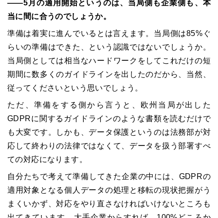
――
5
月の適用開始というのは、当局側も企業側も、本
当に間に合うのでしょうか。
準備は着実に進んでいるとは言えます。当局側は
85%
ぐ
らいの準備はできた、という認識ではないでしょうか。
当局側としては相当なハードワークをしてこれだけの短
期間に数多くのガイドラインを出したのだから、当然、
従ってくださいという思いでしょう。
ただ、準備をする側から言うと、欧州当局が出した
GDPR
に関するガイドラインのような書類を読むだけで
も大変です。しかも、データ保護というのは法務部が対
応して終わりの法律ではなくて、データを扱う部署すべ
ての対応になります。
自分たちで考えて準備してきた企業の中には、
GDPR
の
適用対象となる個人データの処理と移転の現状把握がう
まくいかず、対応をやり直さなければいけないところも
出てきています。大手企業からすれば、
100%
どころか