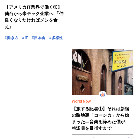
【アメリカIT業界で働く①】
仙台から米テック企業へ 「仲
良くなりたければメシを食
え」
#働き方
#IT
#日本食
#多様性
World Now
【旅する記者①】それは新宿
の路地裏「コーシカ」から始
まった―音楽を諦めた僕が、
特派員を目指すまで