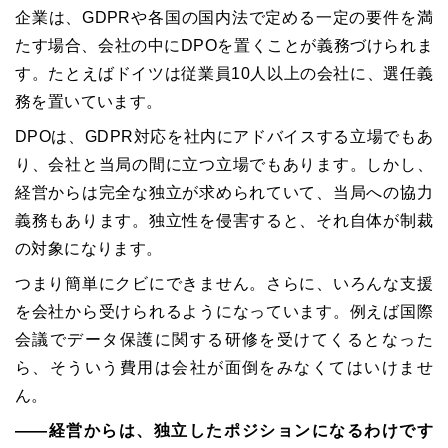
企業は、
GDPR
や各国の国内法で定める一定の要件を満
たす場合、会社の中に
DPO
を置くことが義務づけられま
す。たとえばドイツは従業員
10
人以上の会社に、選任義
務を置いています。
DPOは、
GDPR
対応を社内にアドバイスする立場でもあ
り、会社と当局の間に立つ立場でもあります。しかし、
経営からは完全な独立が求められていて、当局への協力
義務もあります。独立性を侵害すると、それ自体が制裁
の対象になります。
つまり簡単にクビにできません。さらに、いろんな支援
を会社から受けられるようになっています。例えば国際
会議でデータ保護に関する研修を受けてくるとなった
ら、そういう費用は会社が面倒をみなくてはいけませ
ん。
――経営からは、独立したポジションになるわけです