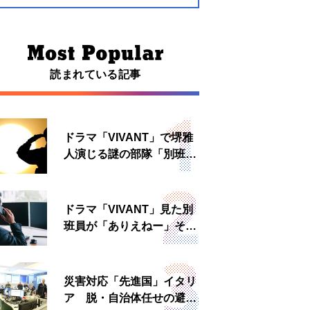
読まれている記事
ドラマ「VIVANT」で堺雅
人演じる謎の部隊「別班」
は実在する？内情知る人物
に聞いた
ドラマ「VIVANT」見た別
班員が「ありえねー」その
理由とは 非公然組織ゆえ
の悲哀
災害対応「先進国」イタリ
ア 脱・自治体任せの避難