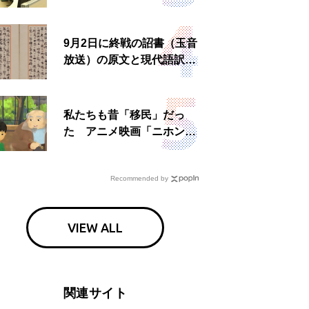
所運営、被災者への温かい
食事も
9月2日に終戦の詔書（玉音
放送）の原文と現代語訳を
読む もう一つの「終戦の
日」
私たちも昔「移民」だっ
た アニメ映画「ニホンジ
ン」上映へ
Recommended by
VIEW ALL
関連サイト