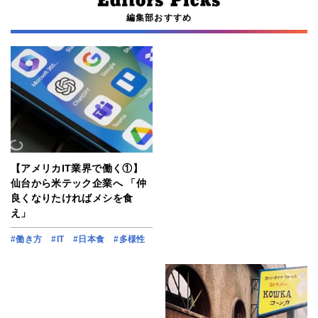
編集部おすすめ
【アメリカIT業界で働く①】
仙台から米テック企業へ 「仲
良くなりたければメシを食
え」
#働き方
#IT
#日本食
#多様性