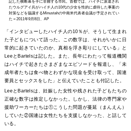
記した横断幕を手に非難する市民。首都では、ハイチに派遣され
たウルグアイ兵がハイチ人の10代の少女を性的に虐待した事案の
対策などを協議するMinustahの中南米代表者会議が予定されてい
た＝2011年9月8日、AP
「インタビューしたハイチ人の10％が、そうして生まれ
た子どもについて語った。この数字は、それがいかに日
常的に起きていたのか、真相を浮き彫りにしている」と
LeeとBartelsは記した。また、長年にわたって報道機関
はハイチで起きたさまざまなエピソードを報道し、「未
成年者たちは食べ物とわずかな現金を受け取って、国連
要員とセックスをした」と伝えていたことも付記した。
LeeとBartelsは、妊娠した女性や残された子どもたちの
正確な数字は推定しなかった。しかし、法律の専門家や
援助ワーカーたちは①こうした問題が蔓延（まんえん）
していた②国連は女性たちを支援しなかった、と話して
いる。