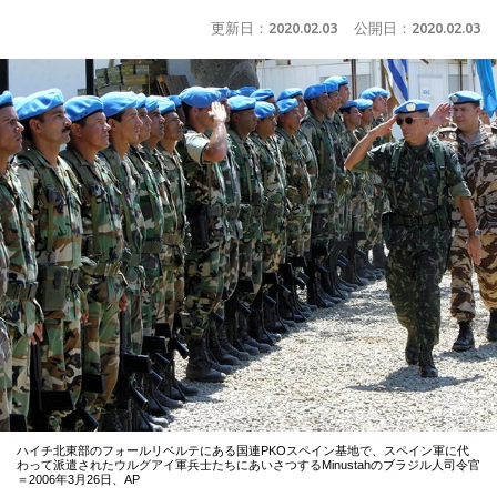
更新日：
2020.02.03
公開日：
2020.02.03
ハイチ北東部のフォールリベルテにある国連PKOスペイン基地で、スペイン軍に代
わって派遣されたウルグアイ軍兵士たちにあいさつするMinustahのブラジル人司令官
＝2006年3月26日、AP