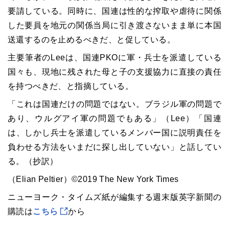
要請している。同時に、国連は性的な搾取や虐待に関係
した要員を地元の関係当局に引き渡さないまま単に本国
送還するのを止めるべきだ、と促している。
主要筆者のLeeは、国連PKOに軍・兵士を派遣している
国々も、現地に残された母と子の支援協力に直接の責任
を持つべきだ、と指摘している。
「これは国連だけの問題ではない。ブラジル軍の問題で
あり、ウルグアイ軍の問題でもある」（Lee）「国連
は、しかし兵士を派遣しているメンバー国に説明責任を
負わせる方法をいまだに探し出していない」と話してい
る。（抄訳）
（Elian Peltier）©2019 The New York Times
ニューヨーク・タイムズ紙が編集する週末版英字新聞の
購読は
こちら
から