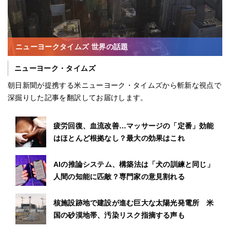
ニューヨークタイムズ 世界の話題
ニューヨーク・タイムズ
朝日新聞が提携する米ニューヨーク・タイムズから斬新な視点で
深掘りした記事を翻訳してお届けします。
疲労回復、血流改善…マッサージの「定番」効能
はほとんど根拠なし？最大の効果はこれ
AIの推論システム、構築法は「犬の訓練と同じ」
人間の知能に匹敵？専門家の意見割れる
核施設跡地で建設が進む巨大な太陽光発電所 米
国の砂漠地帯、汚染リスク指摘する声も