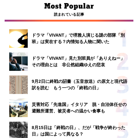
読まれている記事
ドラマ「VIVANT」で堺雅人演じる謎の部隊「別
班」は実在する？内情知る人物に聞いた
ドラマ「VIVANT」見た別班員が「ありえねー」
その理由とは 非公然組織ゆえの悲哀
9月2日に終戦の詔書（玉音放送）の原文と現代語
訳を読む もう一つの「終戦の日」
災害対応「先進国」イタリア 脱・自治体任せの
避難所運営、被災者への温かい食事も
8月15日は「終戦の日」、だが「戦争が終わった
日」は国によって異なる？