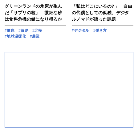
グリーンランドの氷床が生ん
「私はどこにいるの?」 自由
だ「サプリの粒」 微細な砂
の代償としての孤独、デジタ
は食料危機の鍵になり得るか
ルノマドが語った課題
#健康
#貿易
#北極
#デジタル
#働き方
#地球温暖化
#農業