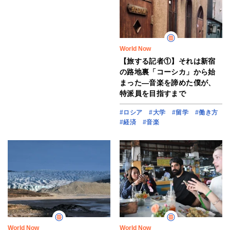
World Now
【旅する記者①】それは新宿
の路地裏「コーシカ」から始
まった―音楽を諦めた僕が、
特派員を目指すまで
#ロシア
#大学
#留学
#働き方
#経済
#音楽
World Now
World Now