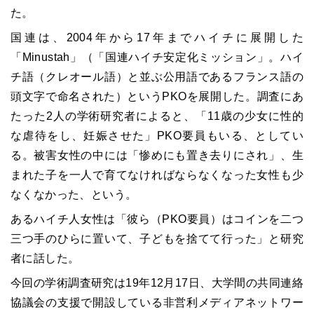
た。
国連は、2004年から17年までハイチに展開した
「Minustah」（「国連ハイチ安定化ミッション」。ハイ
チ語（クレオール語）と並ぶ公用語であるフランス語の
頭文字で命名された）というPKOを展開した。調査にあ
たった2人の学術研究者によると、「11歳の少女に性的
な虐待をし、妊娠させた」PKO要員もいる、としてい
る。被害女性の中には「惨めにも置き去りにされ」、生
まれた子を一人で育てなければならなくなった女性も少
なくなかった、という。
あるハイチ人女性は「彼ら（PKO要員）はコインを二つ
三つ手のひらに置いて、子どもを捨てて行った」と研究
者に話した。
今回の学術調査研究は19年12月17日、大学間の共同連絡
協議会の支援で開設している非営利メディアネットワー