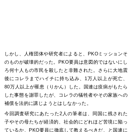
しかし、人権団体や研究者によると、PKOミッションそ
のものが破壊的だった。PKO要員は意図的ではないにし
ろ何十人もの市民を殺したと非難された。さらに大地震
後にコレラまでハイチに持ち込み、1万人以上が死亡、
80万人以上が罹患（りかん）した。国連は疫病がもたら
した事態を謝罪したが、コレラの犠牲者やその家族への
補償を法的に講じようとはしなかった。
今回調査研究にあたった2人の筆者は、同国に残された
子やその母たちが経済的、社会的にどれほど苦境に陥っ
ているか、PKO要員に徹底して教えるべきだ、と国連に