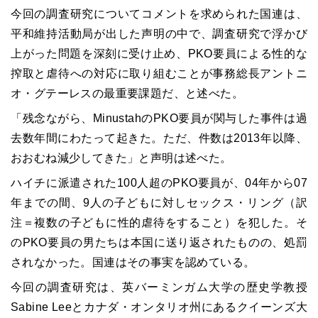
今回の調査研究についてコメントを求められた国連は、
平和維持活動局が出した声明の中で、調査研究で浮かび
上がった問題を深刻に受け止め、PKO要員による性的な
搾取と虐待への対応に取り組むことが事務総長アントニ
オ・グテーレスの最重要課題だ、と述べた。
「残念ながら、MinustahのPKO要員が関与した事件は過
去数年間にわたって起きた。ただ、件数は2013年以降、
おおむね減少してきた」と声明は述べた。
ハイチに派遣された100人超のPKO要員が、04年から07
年までの間、9人の子どもに対しセックス・リング（訳
注＝複数の子どもに性的虐待をすること）を犯した。そ
のPKO要員の男たちは本国に送り返されたものの、処罰
されなかった。国連はその事実を認めている。
今回の調査研究は、英バーミンガム大学の歴史学教授
Sabine Leeとカナダ・オンタリオ州にあるクイーンズ大