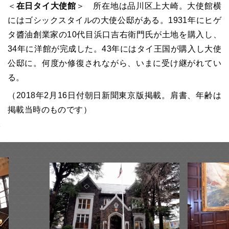
＜
在日タイ大使館
＞ 所在地は品川区上大崎。大使館横
にはゴシックスタイルの大使公邸がある。1931年にヒゲ
タ醬油創業家の10代目浜口吉右衛門氏が土地を購入し、
34年に洋館が完成した。43年にはタイ王国が購入し大使
公邸に。何度か修復されながら、いまに受け継がれてい
る。
（2018年2月16日付朝日新聞東京版掲載。肩書、年齢は
掲載当時のものです）