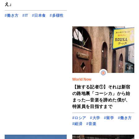
え」
#働き方
#IT
#日本食
#多様性
World Now
【旅する記者①】それは新宿
の路地裏「コーシカ」から始
まった―音楽を諦めた僕が、
特派員を目指すまで
#ロシア
#大学
#留学
#働き方
#経済
#音楽