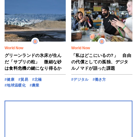
World Now
World Now
グリーンランドの氷床が生ん
「私はどこにいるの?」 自由
だ「サプリの粒」 微細な砂
の代償としての孤独、デジタ
は食料危機の鍵になり得るか
ルノマドが語った課題
#健康
#貿易
#北極
#デジタル
#働き方
#地球温暖化
#農業