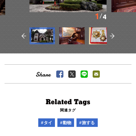
1
4
関連タグ
#タイ
#動物
#旅する