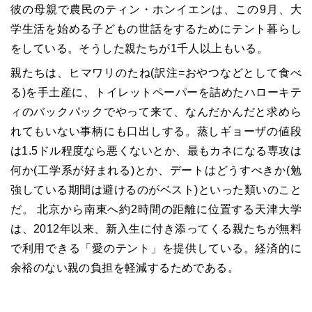
彼の母親で農民のティン・ホンイエンは、この9月、大
学生活を始める子どもの世話をするためにテント暮らし
をしている。そうした親たちが1千人以上もいる。
親たちは、ヒマワリのたね(訳注=おやつなどとして食べ
る)を手土産に、トイレットペーパーを詰めたハローキテ
ィのバックパックでやって来て、なんだかんだと求めら
れてもいない事柄にも口出しする。蒸しギョーザの値段
は1.5ドル程度なら悪くないとか、最もカネになる専攻は
何か(工学系が好まれる)とか、デートはどうすべきか(勉
強している期間は避けるのがベスト)といった類いのこと
だ。 北京から南東へ約2時間の距離に位置する天津大学
は、2012年以来、新入生に付き添ってくる親たちが無料
で利用できる「愛のテント」を提供している。経済的に
余裕のない親の負担を軽減するためである。