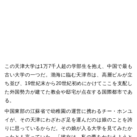
この天津大学は1万7千人超の学部生を抱え、中国で最も
古い大学の一つだ。渤海に臨む天津市は、高層ビルが立
ち並び、19世紀末から20世紀初めにかけてここを支配し
た外国勢力が建てた教会や邸宅が点在する国際都市であ
る。
中国東部の江蘇省で幼稚園の運営に携わるチー・ホンユ
イが、その天津にわざわざ足を運んだのは娘のことを誇
りに思っているからだ。その娘が入る大学を見てみたか
ったとも言っていた。「彼女は、私の夢をかなえようと