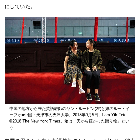
にしていた。
中国の地方から来た英語教師のヤン・ルーピン(左)と娘のルー・イ
ーフオ=中国・天津市の天津大学、2018年9月5日、Lam Yik Fei/
©2018 The New York Times。娘は「天から授かった贈り物」とい
う