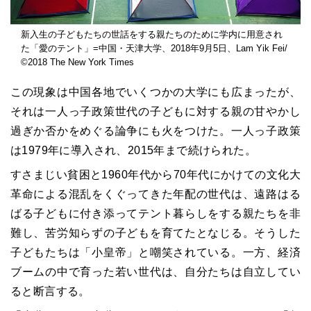
新入生の子どもたちの世話をする親たちのために学内に用意され
た「愛のテント」=中国・天津大学、2018年9月5日、Lam Yik Fei/
©2018 The New York Times
この現象は中国各地でいくつかの大学にも広まったが、
それは一人っ子政策世代の子どもに対する親の甘やかし
過ぎか否かをめぐる論争にも火をつけた。一人っ子政策
は1979年に導入され、2015年まで続けられた。
すさまじい貧困と1960年代から70年代にかけての文化大
革命による混乱をくぐってきた年配の世代は、遠路はる
ばる子どもに付き添ってテント暮らしをする親たちを非
難し、苦労知らずの子どもを育てたとなじる。そうした
子どもたちは「小皇帝」と嘲笑されている。一方、経済
ブームの中で育った若い世代は、自分たちは自立してい
ると断言する。