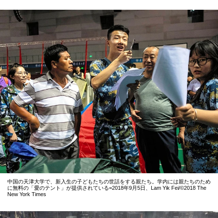
中国の天津大学で、新入生の子どもたちの世話をする親たち。学内には親たちのため
に無料の「愛のテント」が提供されている=2018年9月5日、Lam Yik Fei/©2018 The
New York Times