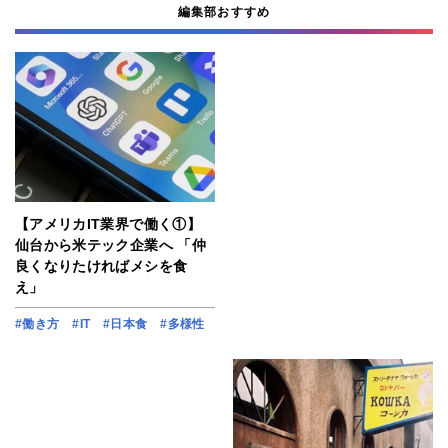
編集部おすすめ
【アメリカIT業界で働く①】
仙台から米テック企業へ 「仲
良くなりたければメシを食
え」
#働き方
#IT
#日本食
#多様性