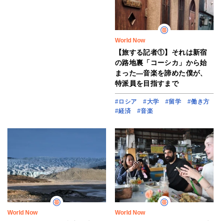
World Now
【旅する記者①】それは新宿
の路地裏「コーシカ」から始
まった―音楽を諦めた僕が、
特派員を目指すまで
#ロシア
#大学
#留学
#働き方
#経済
#音楽
World Now
World Now