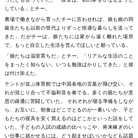
している」とチー。
農場で働きながら育ったチーに言わせれば、娘も娘の同
級生たちも以前の世代よりずっと快適な暮らしを送って
きた。だがチーは、娘たちには家から遠く離れた場所
で、もっと自立した生活を営んでほしいと願っている。
「娘たちは温室育ちだ」とチー。「リアルな生活のこと
をまったく知らない。いつも勉強ばかりしてきた」と彼
は付け加えた。
テントが並ぶ体育館では中国各地の言葉が飛び交い、そ
れが混じり合って不協和音を奏でる。多くの親たちが意
思の疎通に苦闘していた。 それぞれが寝る準備をしなが
ら、お互いに、朝食はどこでとるのが一番いいか、子ど
もたちの寝具を安く買えるのはどこかといった話をして
いた。子どもの入試の成績の比べっこや、将来稼ぎのい
い仕事に就かせるには、どう励ませばいいかなども話題