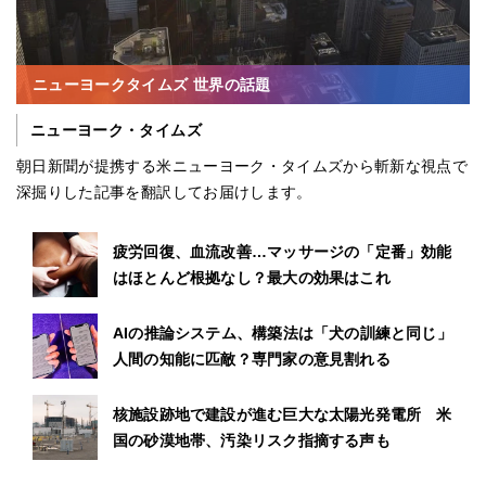
ニューヨークタイムズ 世界の話題
ニューヨーク・タイムズ
朝日新聞が提携する米ニューヨーク・タイムズから斬新な視点で
深掘りした記事を翻訳してお届けします。
疲労回復、血流改善…マッサージの「定番」効能
はほとんど根拠なし？最大の効果はこれ
AIの推論システム、構築法は「犬の訓練と同じ」
人間の知能に匹敵？専門家の意見割れる
核施設跡地で建設が進む巨大な太陽光発電所 米
国の砂漠地帯、汚染リスク指摘する声も