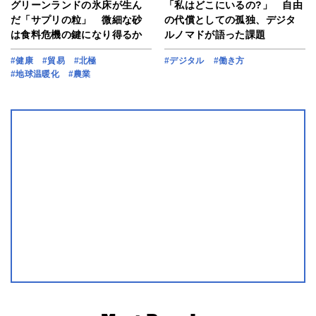
グリーンランドの氷床が生ん
「私はどこにいるの?」 自由
だ「サプリの粒」 微細な砂
の代償としての孤独、デジタ
は食料危機の鍵になり得るか
ルノマドが語った課題
#健康
#貿易
#北極
#デジタル
#働き方
#地球温暖化
#農業