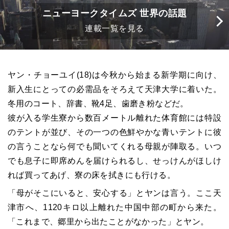
ニューヨークタイムズ 世界の話題
連載一覧を見る
ヤン・チョーユイ(18)は今秋から始まる新学期に向け、
新入生にとっての必需品をそろえて天津大学に着いた。
冬用のコート、辞書、靴4足、歯磨き粉などだ。
彼が入る学生寮から数百メートル離れた体育館には特設
のテントが並び、その一つの色鮮やかな青いテントに彼
の言うことなら何でも聞いてくれる母親が陣取る。いつ
でも息子に即席めんを届けられるし、せっけんがほしけ
れば買ってあげ、寮の床を拭きにも行ける。
「母がそこにいると、安心する」とヤンは言う。ここ天
津市へ、1120キロ以上離れた中国中部の町から来た。
「これまで、郷里から出たことがなかった」とヤン。