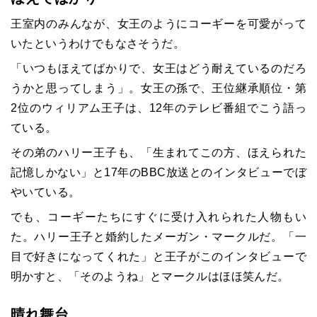
王室内のみんなが、女王のようにコーギーを可愛がって
いたというわけでもなさそうだ。
「いつもほえてばかりで、女王はどう耐えているのだろ
うかと思ってしまう」。女王の孫で、王位継承順位・第
2
位のウィリアム王子は、
12
年のテレビ番組でこう語っ
ている。
その弟のハリー王子も、「生まれてこの方、ほえられた
記憶しかない」と
17
年の
BBC
放送とのインタビューでぼ
やいている。
でも、コーギーたちにすぐに受け入れられた人物もい
た。ハリー王子と婚約したメーガン・マークルだ。「一
目で好きになってくれた」と王子がこのインタビューで
明かすと、「そのようね」とマークルはほほ笑んだ。
晴れ舞台