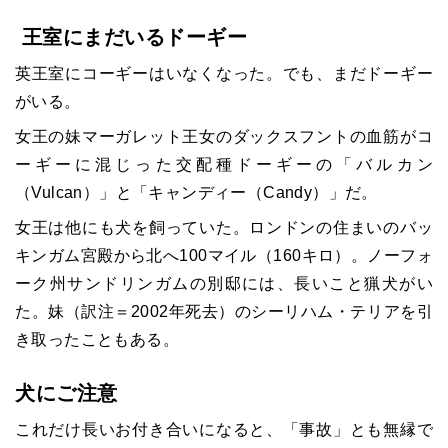
王室にまだいるドーギー
英王室にコーギーはいなくなった。でも、まだドーギー
がいる。
女王の妹マーガレット王女のダックスフントの血筋がコ
ーギーに混じった交配種ドーギーの「バルカン
（
Vulcan
）」と「キャンディー（
Candy
）」だ。
女王は他にも犬を飼っていた。ロンドンの住まいのバッ
キンガム宮殿から北へ
100
マイル（
160
キロ）。ノーフォ
ーク州サンドリンガムの別邸には、長いこと猟犬がい
た。妹（訳注＝
2002
年死去）のシーリハム・テリアを引
き取ったこともある。
犬にご注意
これだけ長いお付き合いになると、「事故」とも無縁で