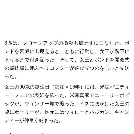
3
匹は、クローズアップの撮影も臆せずにこなした。ボ
ンドを宮殿に出迎えると、ともに行動し、女王が階下に
下りるまで付き従った。そして、女王とボンドを開会式
の競技場に運ぶヘリコプターが飛び立つのをじっと見送
った。
女王の
90
歳の誕生日（訳注＝
16
年）には、米誌バニティ
ー・フェアの表紙を飾った。米写真家アニー・リーボビ
ッツが、ウィンザー城で撮った。イスに腰かけた女王の
脇にホーリーが、足元にはウィローとバルカン、キャン
ディーが仲良く納まった。