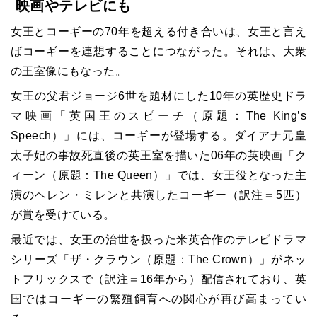
映画やテレビにも
女王とコーギーの
70
年を超える付き合いは、女王と言え
ばコーギーを連想することにつながった。それは、大衆
の王室像にもなった。
女王の父君ジョージ
6
世を題材にした
10
年の英歴史ドラ
マ映画「英国王のスピーチ（原題：
The King
’
s
Speech
）」には、コーギーが登場する。ダイアナ元皇
太子妃の事故死直後の英王室を描いた
06
年の英映画「ク
ィーン（原題：
The Queen
）」では、女王役となった主
演のヘレン・ミレンと共演したコーギー（訳注＝
5
匹）
が賞を受けている。
最近では、女王の治世を扱った米英合作のテレビドラマ
シリーズ「ザ・クラウン（原題：
The Crown
）」がネッ
トフリックスで（訳注＝
16
年から）配信されており、英
国ではコーギーの繁殖飼育への関心が再び高まってい