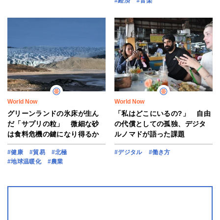
#経済
#音楽
World Now
World Now
グリーンランドの氷床が生ん
「私はどこにいるの?」 自由
だ「サプリの粒」 微細な砂
の代償としての孤独、デジタ
は食料危機の鍵になり得るか
ルノマドが語った課題
#健康
#貿易
#北極
#デジタル
#働き方
#地球温暖化
#農業