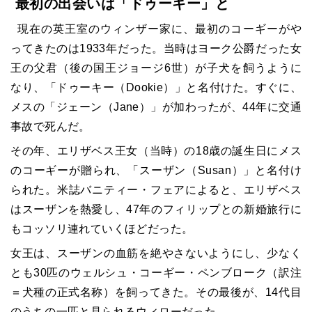
最初の出会いは「ドゥーキー」と
現在の英王室のウィンザー家に、最初のコーギーがや
ってきたのは
1933
年だった。当時はヨーク公爵だった女
王の父君（後の国王ジョージ
6
世）が子犬を飼うように
なり、「ドゥーキー（
Dookie
）」と名付けた。すぐに、
メスの「ジェーン（
Jane
）」が加わったが、
44
年に交通
事故で死んだ。
その年、エリザベス王女（当時）の
18
歳の誕生日にメス
のコーギーが贈られ、「スーザン（
Susan
）」と名付け
られた。米誌バニティー・フェアによると、エリザベス
はスーザンを熱愛し、
47
年のフィリップとの新婚旅行に
もコッソリ連れていくほどだった。
女王は、スーザンの血筋を絶やさないようにし、少なく
とも
30
匹のウェルシュ・コーギー・ペンブローク（訳注
＝犬種の正式名称）を飼ってきた。その最後が、
14
代目
のうちの一匹と見られるウィローだった。