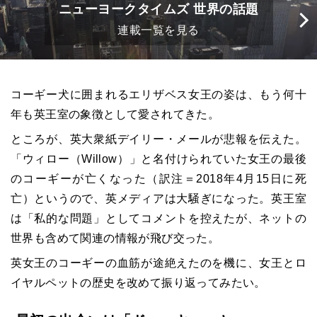
ニューヨークタイムズ 世界の話題
連載一覧を見る
コーギー犬に囲まれるエリザベス女王の姿は、もう何十
年も英王室の象徴として愛されてきた。
ところが、英大衆紙デイリー・メールが悲報を伝えた。
「ウィロー（
Willow
）」と名付けられていた女王の最後
のコーギーが亡くなった（訳注＝
2018
年
4
月
15
日に死
亡）というので、英メディアは大騒ぎになった。英王室
は「私的な問題」としてコメントを控えたが、ネットの
世界も含めて関連の情報が飛び交った。
英女王のコーギーの血筋が途絶えたのを機に、女王とロ
イヤルペットの歴史を改めて振り返ってみたい。