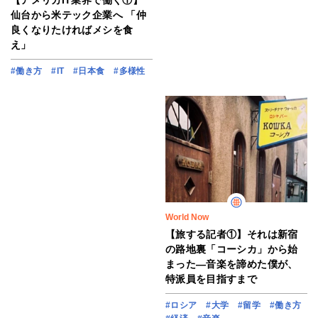
【アメリカIT業界で働く①】
仙台から米テック企業へ 「仲
良くなりたければメシを食
え」
#働き方
#IT
#日本食
#多様性
World Now
【旅する記者①】それは新宿
の路地裏「コーシカ」から始
まった―音楽を諦めた僕が、
特派員を目指すまで
#ロシア
#大学
#留学
#働き方