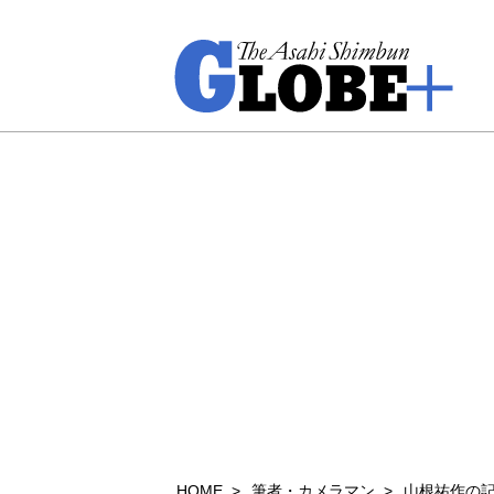
HOME
筆者・カメラマン
山根祐作の