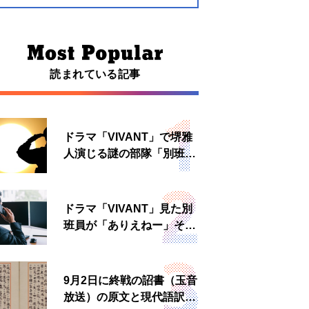
読まれている記事
ドラマ「VIVANT」で堺雅
人演じる謎の部隊「別班」
は実在する？内情知る人物
に聞いた
ドラマ「VIVANT」見た別
班員が「ありえねー」その
理由とは 非公然組織ゆえ
の悲哀
9月2日に終戦の詔書（玉音
放送）の原文と現代語訳を