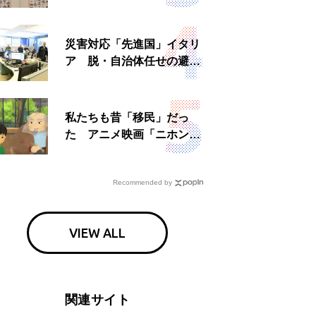
読む もう一つの「終戦の
日」
災害対応「先進国」イタリ
ア 脱・自治体任せの避難
所運営、被災者への温かい
食事も
私たちも昔「移民」だっ
た アニメ映画「ニホンジ
ン」上映へ
Recommended by
VIEW ALL
関連サイト