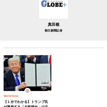
真田嶺
朝日新聞記者
World Now
【１分でわかる】トランプ氏
が連発する「大統領令」の正