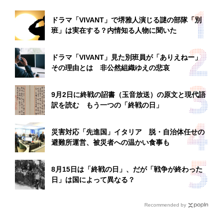
ドラマ「VIVANT」で堺雅人演じる謎の部隊「別
班」は実在する？内情知る人物に聞いた
ドラマ「VIVANT」見た別班員が「ありえねー」
その理由とは 非公然組織ゆえの悲哀
9月2日に終戦の詔書（玉音放送）の原文と現代語
訳を読む もう一つの「終戦の日」
災害対応「先進国」イタリア 脱・自治体任せの
避難所運営、被災者への温かい食事も
8月15日は「終戦の日」、だが「戦争が終わった
日」は国によって異なる？
Recommended by