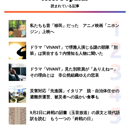
読まれている記事
私たちも昔「移民」だった アニメ映画「ニホン
ジン」上映へ
ドラマ「VIVANT」で堺雅人演じる謎の部隊「別
班」は実在する？内情知る人物に聞いた
ドラマ「VIVANT」見た別班員が「ありえねー」
その理由とは 非公然組織ゆえの悲哀
災害対応「先進国」イタリア 脱・自治体任せの
避難所運営、被災者への温かい食事も
9月2日に終戦の詔書（玉音放送）の原文と現代語
訳を読む もう一つの「終戦の日」