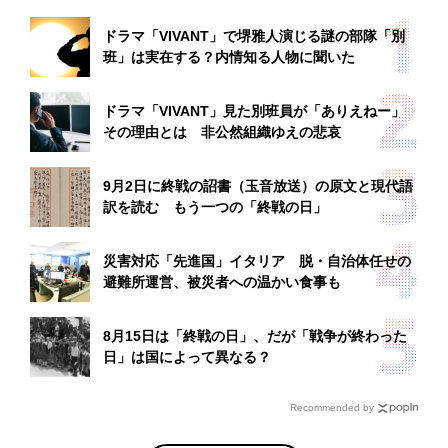
ドラマ「VIVANT」で堺雅人演じる謎の部隊「別
班」は実在する？内情知る人物に聞いた
ドラマ「VIVANT」見た別班員が「ありえねー」
その理由とは 非公然組織ゆえの悲哀
9月2日に終戦の詔書（玉音放送）の原文と現代語
訳を読む もう一つの「終戦の日」
災害対応「先進国」イタリア 脱・自治体任せの
避難所運営、被災者への温かい食事も
8月15日は「終戦の日」、だが「戦争が終わった
日」は国によって異なる？
Recommended by