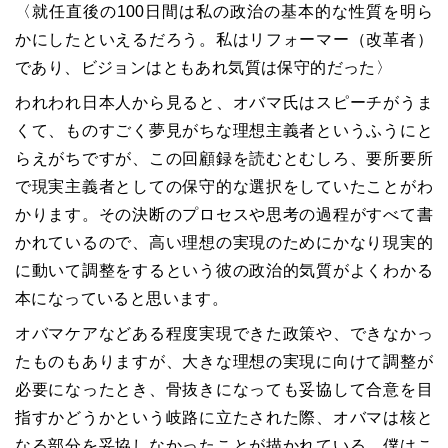
〈就任直後の100日間は私の政治の基本的な性質を明ら
かにしたといえるだろう。私はリフォーマー（改革者）
であり、ビジョンはともあれ気質は保守的だった〉
われわれ日本人から見ると、オバマ氏はスピーチがうま
くて、ものすごく夢見がちな理想主義者というふうにと
らえがちですが、この回顧録を読むとむしろ、要所要所
で現実主義者としての保守的な選択をしていたことがわ
かります。その決断のプロセスや思考の過程がすべて書
かれているので、高い理想の実現のためにかなり現実的
に動いて調整をするという彼の政治的気質がよくわかる
本になっていると思います。
オバマケアなどある程度実現できた政策や、できなかっ
たものもありますが、大きな理想の実現に向けて調整が
必要になったとき、骨抜きになっても妥協して合意を目
指すかどうかという岐路に立たされた際、オバマは核と
なる部分を妥協しなかったことが描かれている。僕はこ