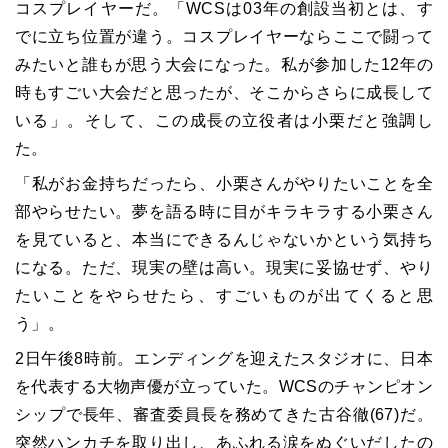
コスプレイヤーだ。「WCSは03年の創設当初とは、す
でに立ち位置が違う。コスプレイヤーならここで闘って
みたいと誰もが思う大会になった。私が参加した12年の
時もすごい大会だと思ったが、そこからさらに成長して
いる」。そして、この成長の立役者は小栗だと強調し
た。
「私がお金持ちだったら、小栗さんがやりたいことを全
部やらせたい。夢を語る時に目がキラキラする小栗さん
を見ていると、本当にできるんじゃないかという気持ち
になる。ただ、現実の壁は高い。現実に妥協せず、やり
たいことをやらせたら、すごいものが出てくると思
う」。
2日午後8時前。エンディングを迎えたスタジオに、日本
を代表する大物声優が立っていた。WCSのチャンピオン
シップで長年、審査委員長を務めてきた古谷徹(67)だ。
突然ハンカチを取り出し、あふれる涙をぬぐいだしたの