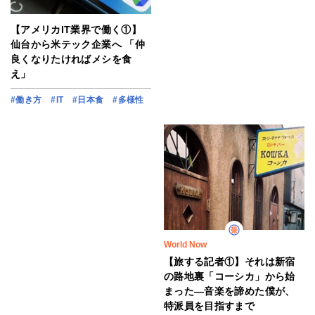
【アメリカIT業界で働く①】
仙台から米テック企業へ 「仲
良くなりたければメシを食
え」
#働き方
#IT
#日本食
#多様性
World Now
【旅する記者①】それは新宿
の路地裏「コーシカ」から始
まった―音楽を諦めた僕が、
特派員を目指すまで