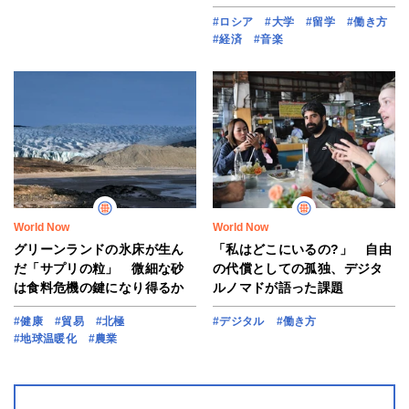
#ロシア
#大学
#留学
#働き方
#経済
#音楽
World Now
World Now
グリーンランドの氷床が生ん
「私はどこにいるの?」 自由
だ「サプリの粒」 微細な砂
の代償としての孤独、デジタ
は食料危機の鍵になり得るか
ルノマドが語った課題
#健康
#貿易
#北極
#デジタル
#働き方
#地球温暖化
#農業