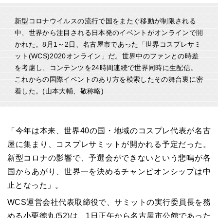
新型コロナウイルスの流行で国をまたぐ移動が制限される
中、世界から注目される日本発のイベントがオンラインで開
かれた。8月1～2日、名古屋市であった「世界コスプレサミ
ット(WCS)2020オンライン」だ。世界中のファンとの時差
を考慮し、コンテンツを24時間連続で世界同時に生配信。
これからの国際イベントのあり方を模索したその舞台裏に密
着した。(山本大輔、敬称略)
「今年は本来、世界40の国・地域のコスプレ代表が名古
屋に集まり、コスプレサミットが開かれる予定だった。
新型コロナの影響で、予選会ができないという悲鳴が各
国からあがり、世界一を決めるチャンピオンシップは中
止となった」。
WCS運営会社代表取締役で、サミットの実行委員長を務
める小栗徳丸(52)は、1日正午から名古屋市公館であった