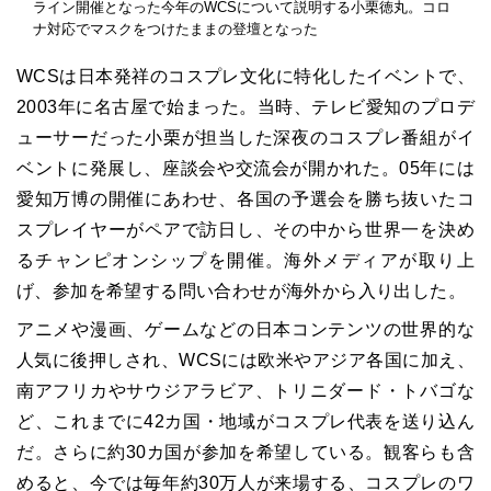
ライン開催となった今年のWCSについて説明する小栗徳丸。コロ
ナ対応でマスクをつけたままの登壇となった
WCSは日本発祥のコスプレ文化に特化したイベントで、
2003年に名古屋で始まった。当時、テレビ愛知のプロデ
ューサーだった小栗が担当した深夜のコスプレ番組がイ
ベントに発展し、座談会や交流会が開かれた。05年には
愛知万博の開催にあわせ、各国の予選会を勝ち抜いたコ
スプレイヤーがペアで訪日し、その中から世界一を決め
るチャンピオンシップを開催。海外メディアが取り上
げ、参加を希望する問い合わせが海外から入り出した。
アニメや漫画、ゲームなどの日本コンテンツの世界的な
人気に後押しされ、WCSには欧米やアジア各国に加え、
南アフリカやサウジアラビア、トリニダード・トバゴな
ど、これまでに42カ国・地域がコスプレ代表を送り込ん
だ。さらに約30カ国が参加を希望している。観客らも含
めると、今では毎年約30万人が来場する、コスプレのワ