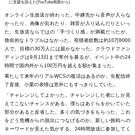
に支援を訴えた(YouTube画面から)
オンライン生放送が終わった。中継先から音声が入らな
かったり、画像が乱れたり、雑音が入り込んだりといっ
た、生放送ならではの「手づくり感」が満載だったが、
致命的なトラブルはなかった。視聴者総数は約10万8000
人で、目標の30万人には届かなかった。クラウドファン
ディングは9月13日まで寄付を募るが、イベント中の24
時間で国内外から100万円を超える額が集まった。
果たして来年のリアルWCSの復活はあるのか。生配信終
了直後、小栗の表情は意外にもすっきりしていた。
「チャレンジしてよかった。チャレンジした者にしか見
えてこないチャンスがある。僕らはあぐらをかいていた
部分があると反省した。多くの気づきをもらった。これ
をどう危機からの脱出につなげるのか。新しい挑戦への
キーワードが見えた気がする。24時間放送に参加してく