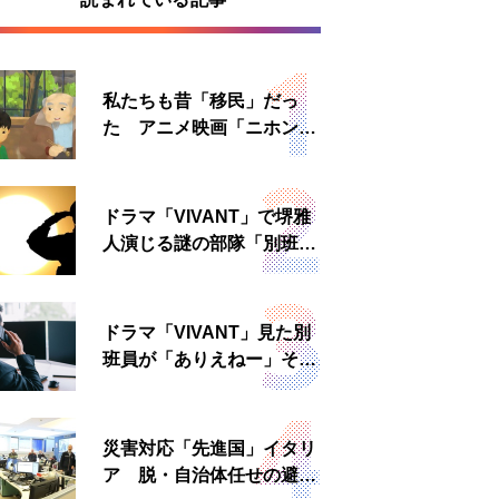
私たちも昔「移民」だっ
た アニメ映画「ニホンジ
ン」上映へ
ドラマ「VIVANT」で堺雅
人演じる謎の部隊「別班」
は実在する？内情知る人物
に聞いた
ドラマ「VIVANT」見た別
班員が「ありえねー」その
理由とは 非公然組織ゆえ
の悲哀
災害対応「先進国」イタリ
ア 脱・自治体任せの避難