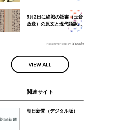
所運営、被災者への温かい
食事も
9月2日に終戦の詔書（玉音
放送）の原文と現代語訳を
読む もう一つの「終戦の
日」
Recommended by
VIEW ALL
関連サイト
朝日新聞（デジタル版）