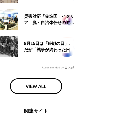
読む もう一つの「終戦の
日」
災害対応「先進国」イタリ
ア 脱・自治体任せの避難
所運営、被災者への温かい
食事も
8月15日は「終戦の日」、
だが「戦争が終わった日」
は国によって異なる？
Recommended by
VIEW ALL
関連サイト