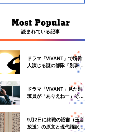
読まれている記事
ドラマ「VIVANT」で堺雅
人演じる謎の部隊「別班」
は実在する？内情知る人物
に聞いた
ドラマ「VIVANT」見た別
班員が「ありえねー」その
理由とは 非公然組織ゆえ
の悲哀
9月2日に終戦の詔書（玉音
放送）の原文と現代語訳を