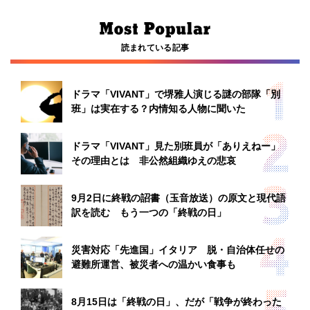
読まれている記事
ドラマ「VIVANT」で堺雅人演じる謎の部隊「別
班」は実在する？内情知る人物に聞いた
ドラマ「VIVANT」見た別班員が「ありえねー」
その理由とは 非公然組織ゆえの悲哀
9月2日に終戦の詔書（玉音放送）の原文と現代語
訳を読む もう一つの「終戦の日」
災害対応「先進国」イタリア 脱・自治体任せの
避難所運営、被災者への温かい食事も
8月15日は「終戦の日」、だが「戦争が終わった