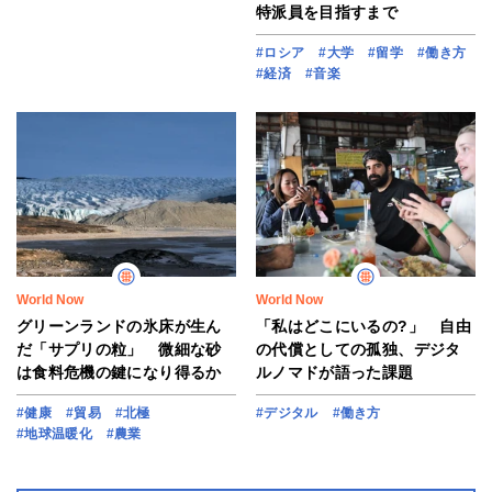
特派員を目指すまで
#ロシア
#大学
#留学
#働き方
#経済
#音楽
World Now
World Now
グリーンランドの氷床が生ん
「私はどこにいるの?」 自由
だ「サプリの粒」 微細な砂
の代償としての孤独、デジタ
は食料危機の鍵になり得るか
ルノマドが語った課題
#健康
#貿易
#北極
#デジタル
#働き方
#地球温暖化
#農業