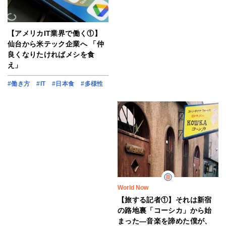
【アメリカIT業界で働く①】
仙台から米テック企業へ 「仲
良くなりたければメシを食
え」
#働き方
#IT
#日本食
#多様性
World Now
【旅する記者①】それは新宿
の路地裏「コーシカ」から始
まった―音楽を諦めた僕が、