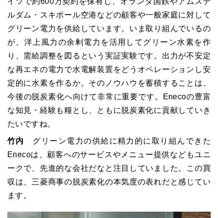
イツで約
600
万契約を保有し、オランダ国鉄やアムステ
ルダム・スキポール空港などの顧客や一般家庭に対して
グリーン電力を供給しています。いま取り組んでいるの
が、洋上風力の余剰電力を活用してグリーン水素を作
り、需給調整を図るという実証実験です。出力が不安定
な再エネの電力で水電解装置をどうオペレーションし安
定的に水素を作るか。そのノウハウを蓄積することは、
今後の脱炭素化へ向けて非常に重要です。Enecoの豊富
な知見・経験も糧とし、ともに脱炭素化に貢献していき
たいですね。
竹内
グリーン電力の供給に精力的に取り組んできた
Enecoは、顧客へのサービスやメニュー提供などもユニ
ークで、先進的な会社だなと注目していました。この買
収は、三菱商事の脱炭素化の本気度の表れだと感じてい
ます。